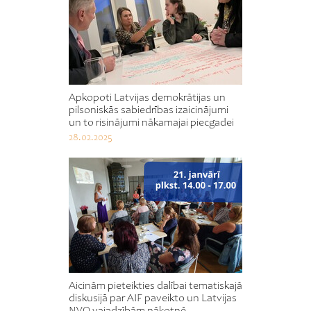
Apkopoti Latvijas demokrātijas un
pilsoniskās sabiedrības izaicinājumi
un to risinājumi nākamajai piecgadei
28.02.2025
Aicinām pieteikties dalībai tematiskajā
diskusijā par AIF paveikto un Latvijas
NVO vajadzībām nākotnē