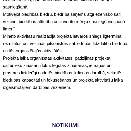
sasniegšanā.
Motivējot biedrības biedru, biedrība saņems atgriezenisko saiti,
veicinot biedrības attīstību un izvirzīto mērķu sasniegšanu jaunā
līmenī.
Minēto aktivitāšu realizācija projekta ietvaros sniegs ilgtermiņa
rezultātus un veicinās pilsoniskās sabiedrības līdzdalību biedrībā
un tās organizētajās aktivitātēs.
Projekta laikā organizētas aktivitātes padziļinās projekta
dalībnieku zināšanu loku. Iegūtās zināšanas, iemaņas un
prasmes lietderīgi noderēs biedrības ikdienas darbībā, sekmēs
biedrības kapacitāti un fokusēšanos un projekta aktivitāšu laikā
izgaismotajiem darbības virzieniem.
NOTIKUMI