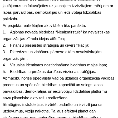
jautājumus un fokusējoties uz jaunajiem izvirzītajiem mērķiem ar
labas pārvaldības, demokrātijas un iedzīvotāju līdzdalības
palīdzību.
Ar projekta realizētajām aktivitātēm tiks panākta:
1. Aglonas novada biedrības “Neaizmirstule” kā nevalstiskās
organizācijas zīmola idejas attīstība;
2. Finanšu piesaistes stratēģija un diversifikācija;
3. Pieredzes un zināšanu pārnese citām nevalstiskajām
organizācijām;
4. Vizuālās identitātes nostiprināšana biedrības mājas lapā;
5. Biedrības turpmākas darbības virziena stratēģijas.
Apmācību norise speciālista vadībā uzlabos organizācija vadības
procesus un spēcinās biedrības kapacitāti un sniegs labas
pārvaldības, demokrātijas un iedzīvotāju līdzdalībai platformu
savu pilsonisko aktivitāšu realizēšanai.
Stratēģijas izstrāde ļaus izvērtēt padarīto un izvirzīt jaunus
uzdevumus, vīziju nākotnē. Tā ļaus efektīvi plānot gan
cilvēkresursus, gan materiālos resursus biedrības mērķu