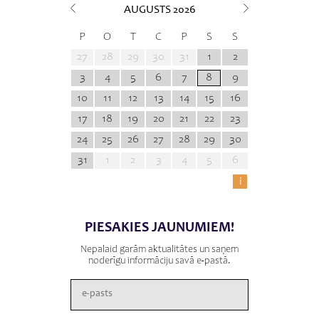
AUGUSTS
2026
P
O
T
C
P
S
S
27
28
29
30
31
1
2
3
4
5
6
7
8
9
10
11
12
13
14
15
16
17
18
19
20
21
22
23
24
25
26
27
28
29
30
31
1
2
3
4
5
6
i
PIESAKIES JAUNUMIEM!
Nepalaid garām aktualitātes un saņem
noderīgu informāciju savā e-pastā.