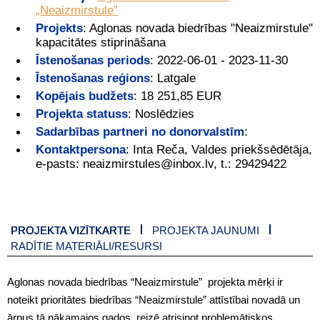
„Neaizmirstule”
Projekts
:
Aglonas novada biedrības "Neaizmirstule"
kapacitātes stiprināšana
Īstenošanas periods
:
2022-06-01 - 2023-11-30
Īstenošanas reģions
:
Latgale
Kopējais budžets
:
18 251,85 EUR
Projekta statuss
:
Noslēdzies
Sadarbības partneri no donorvalstīm
:
Kontaktpersona
:
Inta Reča, Valdes priekšsēdētāja,
e-pasts: neaizmirstules@inbox.lv, t.: 29429422
PROJEKTA VIZĪTKARTE
PROJEKTA JAUNUMI
RADĪTIE MATERIĀLI/RESURSI
Aglonas novada biedrības “Neaizmirstule” projekta mērķi ir
noteikt prioritātes biedrības “Neaizmirstule” attīstībai novadā un
ārpus tā nākamajos gados, reizē atrisinot problemātiskos