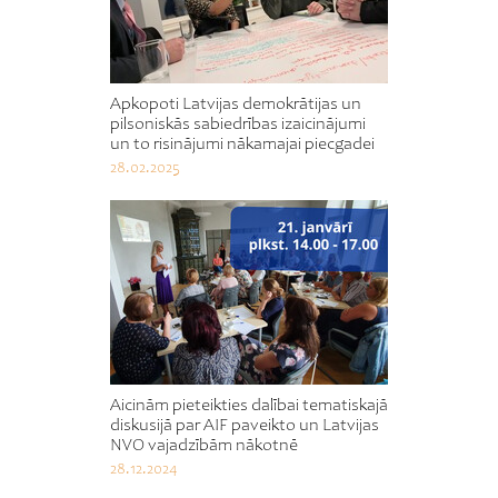
Apkopoti Latvijas demokrātijas un
pilsoniskās sabiedrības izaicinājumi
un to risinājumi nākamajai piecgadei
28.02.2025
Aicinām pieteikties dalībai tematiskajā
diskusijā par AIF paveikto un Latvijas
NVO vajadzībām nākotnē
28.12.2024