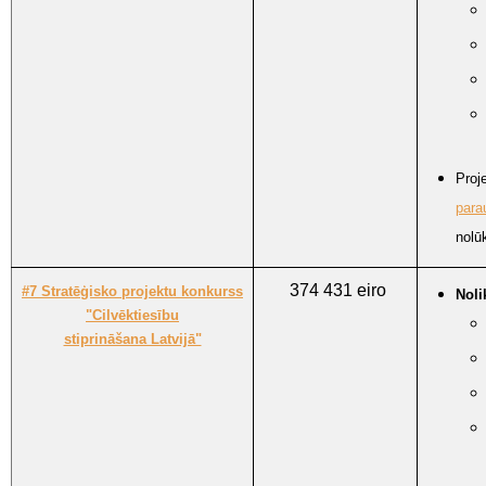
Proj
para
nolū
374 431 eiro
#7 Stratēģisko projektu konkurss
Nol
"Cilvēktiesību
stiprināšana Latvijā"