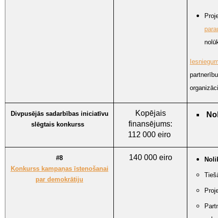
Proj
para
nolū
Iesniegu
partnerīb
organizā
Kopējais
Divpusējās sadarbības iniciatīvu
No
finansējums:
slēgtais konkurss
112 000 eiro
140 000 eiro
#8
Nol
Konkurss kampaņas īstenošanai
Tieš
par demokrātiju
Proj
Part