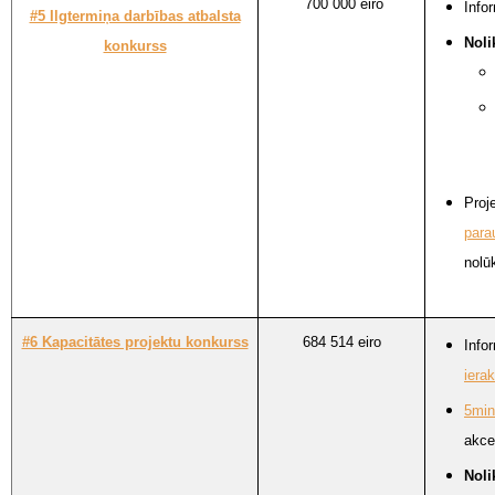
700 000 eiro
Info
#5 Ilgtermiņa darbības atbalsta
Nol
konkurss
Proj
para
nolū
#6 Kapacitātes projektu konkurss
684 514 eiro
Info
iera
5mi
akce
Nol