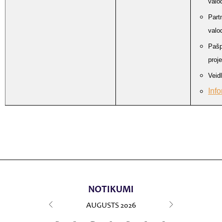
valo
Part
valo
Pašp
proj
Veid
Inf
NOTIKUMI
AUGUSTS
2026