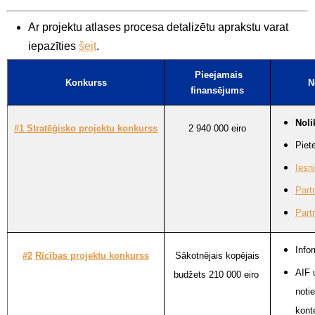
Ar projektu atlases procesa detalizētu aprakstu varat
iepazīties
šeit
.
Pieejamais
Konkurss
N
finansējums
Nol
#1
Stratēģisko projektu konkurss
2 940 000 eiro
Piet
Iesn
Part
Part
Info
#2
Rīcības projektu konkurss
Sākotnējais kopējais
AIF 
budžets 210 000 eiro
noti
kont