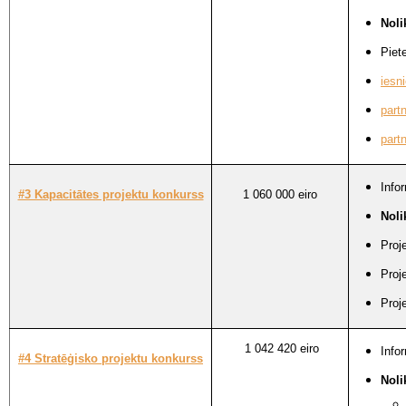
Nol
Piet
iesn
part
part
Info
#3 Kapacitātes projektu konkurss
1 060 000 eiro
Nol
Proj
Proj
Proj
1 042 420 eiro
Info
#4 Stratēģisko projektu konkurss
Nol