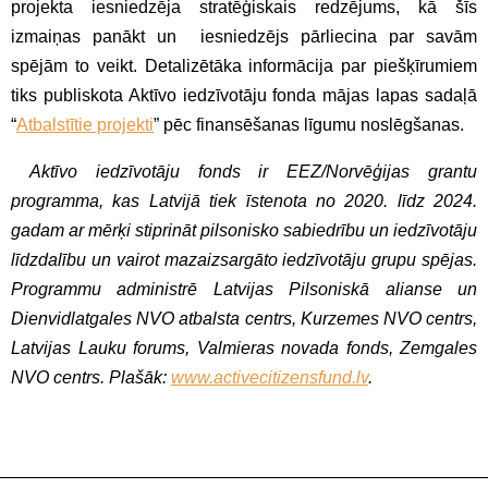
projekta iesniedzēja stratēģiskais redzējums, kā šīs
izmaiņas panākt un iesniedzējs pārliecina par savām
spējām to veikt. Detalizētāka informācija par piešķīrumiem
tiks publiskota Aktīvo iedzīvotāju fonda mājas lapas sadaļā
“
Atbalstītie projekti
” pēc finansēšanas līgumu noslēgšanas.
Aktīvo iedzīvotāju fonds ir EEZ/Norvēģijas grantu
programma, kas Latvijā tiek īstenota no 2020. līdz 2024.
gadam ar mērķi stiprināt pilsonisko sabiedrību un iedzīvotāju
līdzdalību un vairot mazaizsargāto iedzīvotāju grupu spējas.
Programmu administrē Latvijas Pilsoniskā alianse un
Dienvidlatgales NVO atbalsta centrs, Kurzemes NVO centrs,
Latvijas Lauku forums, Valmieras novada fonds, Zemgales
NVO centrs. Plašāk:
www.activecitizensfund.lv
.