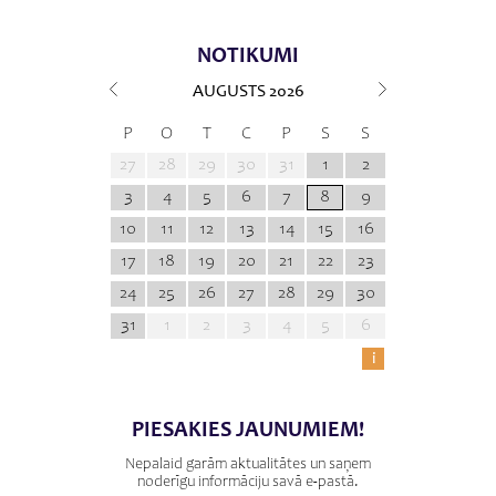
NOTIKUMI
AUGUSTS
2026
P
O
T
C
P
S
S
27
28
29
30
31
1
2
3
4
5
6
7
8
9
10
11
12
13
14
15
16
17
18
19
20
21
22
23
24
25
26
27
28
29
30
31
1
2
3
4
5
6
i
PIESAKIES JAUNUMIEM!
Nepalaid garām aktualitātes un saņem
noderīgu informāciju savā e-pastā.