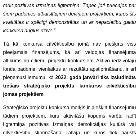
radīt pozitīvas izmaiņas ilgtermiņā. Tāpēc ļoti priecājos par
šiem padomes atbalstītajiem deviņiem projektiem, kuros šīs
kvalitātes ir spēcīgi demonstrētas un ar nepacietību gaidu
konkursa augļus dzīvē.”
Tā kā konkursa cilvēktiesību jomā nav piešķirts viss
pieejamais finansējums, kā arī veidojas finansējuma
atlikums no citiem projektu konkursiem, Aktīvo iedzīvotāju
fonda padome, vienlaikus ar rezultātu apstiprināšanu, ir arī
pieņēmusi lēmumu, ka
2022. gada janvārī tiks izsludināts
trešais stratēģisko projektu konkurss cilvēktiesību
jomas projektiem
.
Stratēģisko projektu konkursa mērķis ir piešķirt finansējumu
tādiem projektiem, kuru aktivitāšu kopums varētu radīt
ilgtermiņa pozitīvas izmaiņas demokrātijas kultūrā vai
cilvēktiesību stiprināšanā Latvijā un kuros tiek pausts