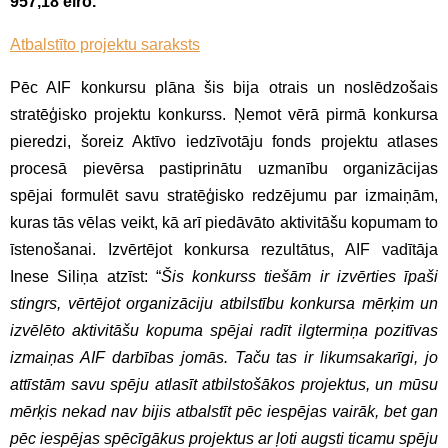
957,18 eiro.
Atbalstīto projektu saraksts
Pēc AIF konkursu plāna šis bija otrais un noslēdzošais
stratēģisko projektu konkurss. Ņemot vērā pirmā konkursa
pieredzi, šoreiz Aktīvo iedzīvotāju fonds projektu atlases
procesā pievērsa pastiprinātu uzmanību organizācijas
spējai formulēt savu stratēģisko redzējumu par izmaiņām,
kuras tās vēlas veikt, kā arī piedāvāto aktivitāšu kopumam to
īstenošanai. Izvērtējot konkursa rezultātus, AIF vadītāja
Inese Siliņa atzīst: “
Šis konkurss tiešām ir izvērties īpaši
stingrs, vērtējot organizāciju atbilstību konkursa mērķim un
izvēlēto aktivitāšu kopuma spējai radīt ilgtermiņa pozitīvas
izmaiņas AIF darbības jomās. Taču tas ir likumsakarīgi, jo
attīstām savu spēju atlasīt atbilstošākos projektus, un mūsu
mērķis nekad nav bijis atbalstīt pēc iespējas vairāk, bet gan
pēc iespējas spēcīgākus projektus ar ļoti augsti ticamu spēju