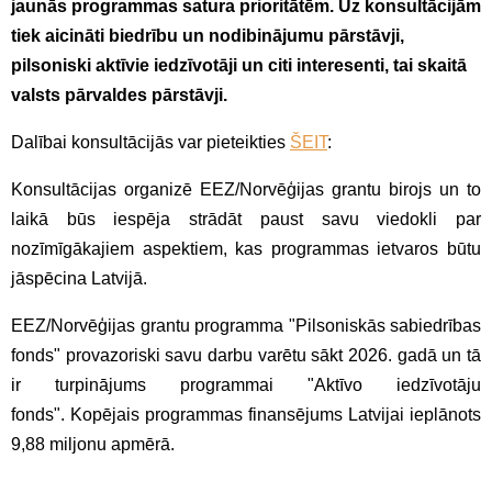
jaunās programmas satura prioritātēm. Uz konsultācijām
tiek aicināti biedrību un nodibinājumu pārstāvji,
pilsoniski aktīvie iedzīvotāji un citi interesenti, tai skaitā
valsts pārvaldes pārstāvji.
Dalībai konsultācijās var pieteikties
ŠEIT
:
Konsultācijas organizē EEZ/Norvēģijas grantu birojs un to
laikā būs iespēja strādāt paust savu viedokli par
nozīmīgākajiem aspektiem, kas programmas ietvaros būtu
jāspēcina Latvijā.
EEZ/Norvēģijas grantu programma "Pilsoniskās sabiedrības
fonds" provazoriski savu darbu varētu sākt 2026. gadā un tā
ir turpinājums programmai "Aktīvo iedzīvotāju
fonds". Kopējais programmas finansējums Latvijai ieplānots
9,88 miljonu apmērā.