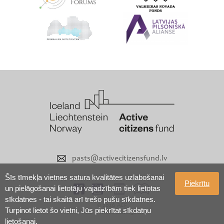
pasts@activecitizensfund.lv
Šīs tīmekļa vietnes satura kvalitātes uzlabošanai
Piekrītu
un pielāgošanai lietotāju vajadzībām tiek lietotas
sīkdatnes - tai skaitā arī trešo pušu sīkdatnes.
© 2026 ACF
Turpinot lietot šo vietni, Jūs piekrītat sīkdatņu
Visas tiesības aizsargātas
lietošanai.