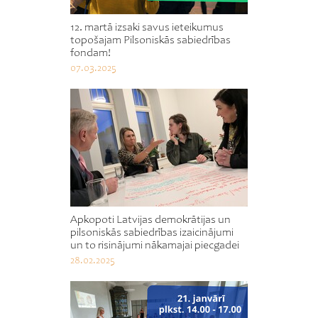
12. martā izsaki savus ieteikumus
topošajam Pilsoniskās sabiedrības
fondam!
07.03.2025
Apkopoti Latvijas demokrātijas un
pilsoniskās sabiedrības izaicinājumi
un to risinājumi nākamajai piecgadei
28.02.2025