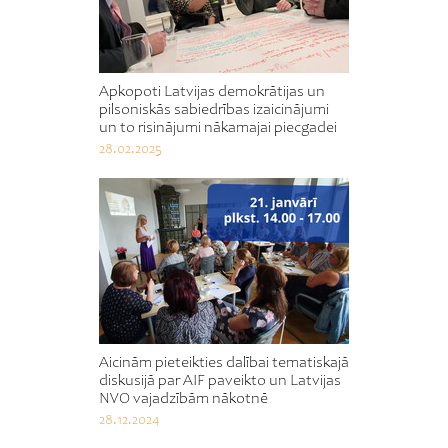
Apkopoti Latvijas demokrātijas un
pilsoniskās sabiedrības izaicinājumi
un to risinājumi nākamajai piecgadei
28.02.2025
Aicinām pieteikties dalībai tematiskajā
diskusijā par AIF paveikto un Latvijas
NVO vajadzībām nākotnē
28.12.2024