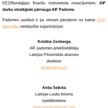
EEZ/Norvēģijas finanšu instrumenta nosacījumiem,
AIF
darbu stratēģiski pārrauga AIF Padome.
Padomes sastāvā ir pa vienam pārstāvim no katras
NVO
apvienību
veidojošās organizācijas:
Kristīne Zonberga
AIF padomes priekšsēdētāja
Latvijas Pilsoniskās alianses
direktore
kristine@nvo.lv
Anita Seļicka
Latvijas Lauku foruma
izpilddirektore
anita.selicka@gmail.com