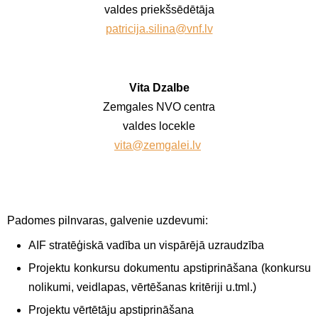
valdes priekšsēdētāja
patricija.silina@vnf.lv
Vita Dzalbe
Zemgales NVO centra
valdes locekle
vita@zemgalei.lv
Padomes pilnvaras, galvenie uzdevumi:
AIF stratēģiskā vadība un vispārējā uzraudzība
Projektu konkursu dokumentu apstiprināšana (konkursu
nolikumi, veidlapas, vērtēšanas kritēriji u.tml.)
Projektu vērtētāju apstiprināšana