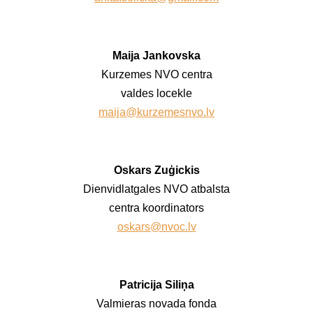
Maija Jankovska
Kurzemes NVO centra
valdes locekle
maija@kurzemesnvo.lv
Oskars Zuģickis
Dienvidlatgales NVO atbalsta
centra koordinators
oskars@nvoc.lv
Patricija Siliņa
Valmieras novada fonda