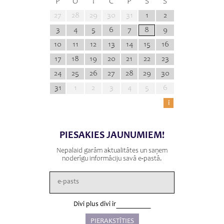
P
O
T
C
P
S
S
27
28
29
30
31
1
2
3
4
5
6
7
8
9
10
11
12
13
14
15
16
17
18
19
20
21
22
23
24
25
26
27
28
29
30
31
1
2
3
4
5
6
i
PIESAKIES JAUNUMIEM!
Nepalaid garām aktualitātes un saņem
noderīgu informāciju savā e-pastā.
Divi plus divi ir