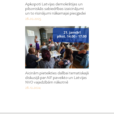
Apkopoti Latvijas demokrātijas un
pilsoniskās sabiedrības izaicinājumi
un to risinājumi nākamajai piecgadei
28.02.2025
Aicinām pieteikties dalībai tematiskajā
diskusijā par AIF paveikto un Latvijas
NVO vajadzībām nākotnē
28.12.2024