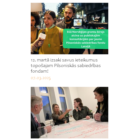
12. martā izsaki savus ieteikumus
topošajam Pilsoniskās sabiedrības
fondam!
07.03.2025