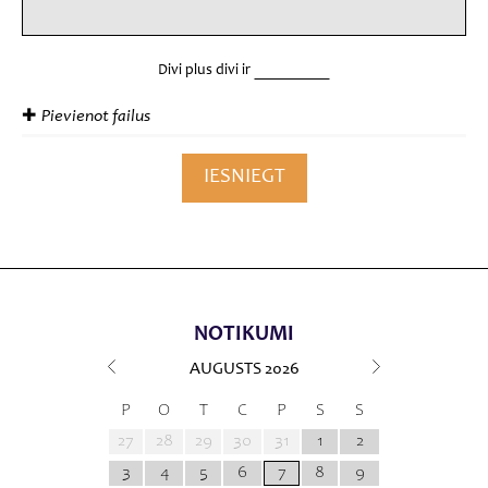
Divi plus divi ir
✚
Pievienot failus
NOTIKUMI
AUGUSTS
2026
P
O
T
C
P
S
S
27
28
29
30
31
1
2
3
4
5
6
7
8
9