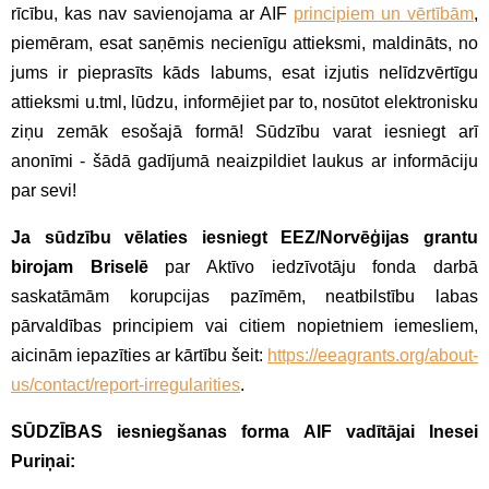
rīcību, kas nav savienojama ar AIF
principiem un vērtībām
,
piemēram, esat saņēmis necienīgu attieksmi, maldināts, no
jums ir pieprasīts kāds labums, esat izjutis nelīdzvērtīgu
attieksmi u.tml, lūdzu, informējiet par to, nosūtot elektronisku
ziņu zemāk esošajā formā! Sūdzību varat iesniegt arī
anonīmi - šādā gadījumā neaizpildiet laukus ar informāciju
par sevi!
Ja sūdzību vēlaties iesniegt EEZ/Norvēģijas grantu
birojam Briselē
par Aktīvo iedzīvotāju fonda darbā
saskatāmām korupcijas pazīmēm, neatbilstību labas
pārvaldības principiem vai citiem nopietniem iemesliem,
aicinām iepazīties ar kārtību šeit:
https://eeagrants.org/about-
us/contact/report-irregularities
.
SŪDZĪBAS iesniegšanas forma AIF vadītājai Inesei
Puriņai: