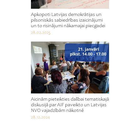
Apkopoti Latvijas demokrātijas un
pilsoniskās sabiedrības izaicinājumi
un to risinājumi nākamajai piecgadei
28.02.2025
Aicinām pieteikties dalībai tematiskajā
diskusijā par AIF paveikto un Latvijas
NVO vajadzībām nākotnē
28.12.2024