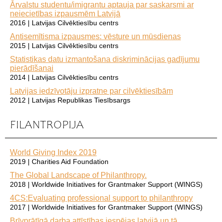
Ārvalstu studentu/imigrantu aptauja par saskarsmi ar
neiecietības izpausmēm Latvijā
2016 | Latvijas Cilvēktiesību centrs
Antisemītisma izpausmes: vēsture un mūsdienas
2015 | Latvijas Cilvēktiesību centrs
Statistikas datu izmantošana diskriminācijas gadījumu
pierādīšanai
2014 | Latvijas Cilvēktiesību centrs
Latvijas iedzīvotāju izpratne par cilvēktiesībām
2012 | Latvijas Republikas Tiesībsargs
FILANTROPIJA
World Giving Index 2019
2019 | Charities Aid Foundation
The Global Landscape of Philanthropy.
2018 | Worldwide Initiatives for Grantmaker Support (WINGS)
4CS:Evaluating professional support to philanthropy
2017 | Worldwide Initiatives for Grantmaker Support (WINGS)
Brīvprātīgā darba attīstības iespējas latvijā un tā