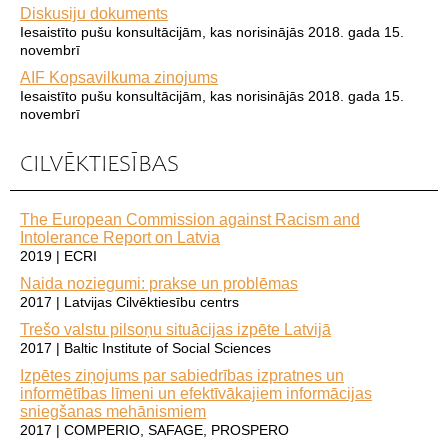
Diskusiju dokuments
Iesaistīto pušu konsultācijām, kas norisinājās 2018. gada 15.
novembrī
AIF Kopsavilkuma zinojums
Iesaistīto pušu konsultācijām, kas norisinājās 2018. gada 15.
novembrī
CILVĒKTIESĪBAS
The European Commission against Racism and
Intolerance Report on Latvia
2019 | ECRI
Naida noziegumi: prakse un problēmas
2017 | Latvijas Cilvēktiesību centrs
Trešo valstu pilsoņu situācijas izpēte Latvijā
2017 | Baltic Institute of Social Sciences
Izpētes ziņojums par sabiedrības izpratnes un
informētības līmeni un efektīvākajiem informācijas
sniegšanas mehānismiem
2017 | COMPERIO, SAFAGE, PROSPERO