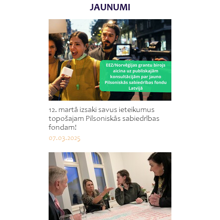
JAUNUMI
12. martā izsaki savus ieteikumus
topošajam Pilsoniskās sabiedrības
fondam!
07.03.2025