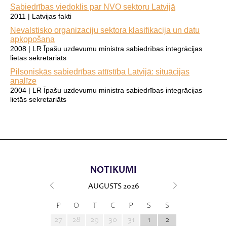
Sabiedrības viedoklis par NVO sektoru Latvijā
2011 | Latvijas fakti
Nevalstisko organizaciju sektora klasifikacija un datu
apkopošana
2008 | LR Īpašu uzdevumu ministra sabiedrības integrācijas
lietās sekretariāts
Pilsoniskās sabiedrības attīstība Latvijā: situācijas
analīze
2004 | LR Īpašu uzdevumu ministra sabiedrības integrācijas
lietās sekretariāts
NOTIKUMI
AUGUSTS
2026
P
O
T
C
P
S
S
27
28
29
30
31
1
2