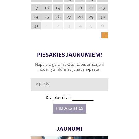
17
18
19
20
21
22
23
24
25
26
27
28
29
30
31
1
2
3
4
5
6
i
PIESAKIES JAUNUMIEM!
Nepalaid garām aktualitātes un saņem
noderīgu informāciju savā e-pastā.
Divi plus divi ir
JAUNUMI