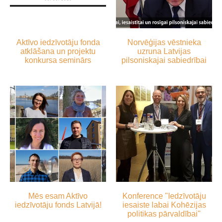
Aktīvo iedzīvotāju fonda
Norvēģijas vēstnieka
atklāšana un projektu
uzruna Latvijas
konkursa seminārs
pilsoniskajai sabiedrībai
Mēs esam Aktīvo
Konference "Iedzīvotāju
iedzīvotāju fonds Latvijā!
iesaiste labai Kohēzijas
politikas pārvaldībai"