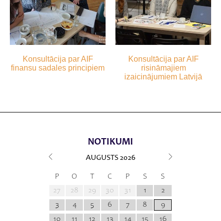
Konsultācija par AIF
Konsultācija par AIF
finansu sadales principiem
risināmajiem
izaicinājumiem Latvijā
NOTIKUMI
AUGUSTS
2026
P
O
T
C
P
S
S
27
28
29
30
31
1
2
3
4
5
6
7
8
9
10
11
12
13
14
15
16