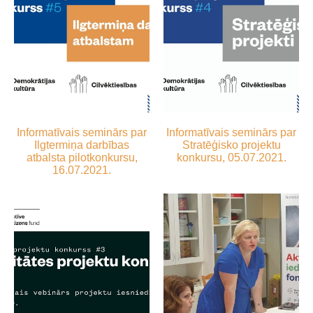
Informatīvais seminārs par
Informatīvais seminārs par
Ilgtermiņa darbības
Stratēģisko projektu
atbalsta pilotkonkursu,
konkursu, 05.07.2021.
16.07.2021.