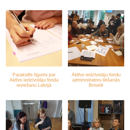
Parakstīts līgums par
Aktīvo iedzīvotāju fondu
Aktīvo iedzīvotāju fonda
administratoru tikšanās
ieviešanu Latvijā
Briselē