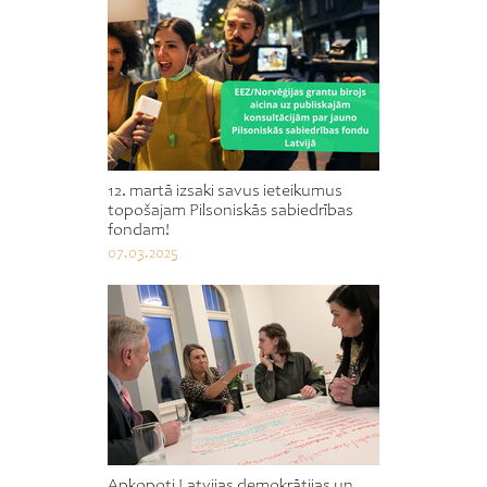
12. martā izsaki savus ieteikumus
topošajam Pilsoniskās sabiedrības
fondam!
07.03.2025
Apkopoti Latvijas demokrātijas un