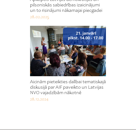
pilsoniskās sabiedrības izaicinājumi
un to risinājumi nākamajai piecgadei
28.02.2025
Aicinām pieteikties dalībai tematiskajā
diskusijā par AIF paveikto un Latvijas
NVO vajadzībām nākotnē
28.12.2024