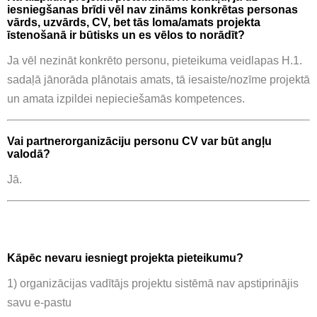
iesniegšanas brīdi vēl nav zināms konkrētas personas
vārds, uzvārds, CV, bet tās loma/amats projekta
īstenošanā ir būtisks un es vēlos to norādīt?
Ja vēl nezināt konkrēto personu, pieteikuma veidlapas H.1.
sadaļā jānorāda plānotais amats, tā iesaiste/nozīme projektā
un amata izpildei nepieciešamās kompetences.
Vai partnerorganizāciju personu CV var būt angļu
valodā?
Jā.
Kāpēc nevaru iesniegt projekta pieteikumu?
1) organizācijas vadītājs projektu sistēmā nav apstiprinājis
savu e-pastu