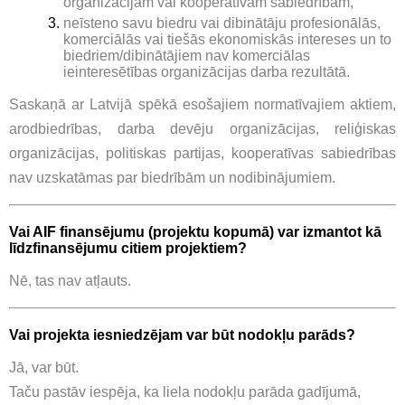
organizācijām vai kooperatīvām sabiedrībām,
neīsteno savu biedru vai dibinātāju profesionālās,
komerciālās vai tiešās ekonomiskās intereses un to
biedriem/dibinātājiem nav komerciālas
ieinteresētības organizācijas darba rezultātā.
Saskaņā ar Latvijā spēkā esošajiem normatīvajiem aktiem,
arodbiedrības, darba devēju organizācijas, reliģiskas
organizācijas, politiskas partijas, kooperatīvas sabiedrības
nav uzskatāmas par biedrībām un nodibinājumiem.
Vai AIF finansējumu (projektu kopumā) var izmantot kā
līdzfinansējumu citiem projektiem?
Nē, tas nav atļauts.
Vai projekta iesniedzējam var būt nodokļu parāds?
Jā, var būt.
Taču pastāv iespēja, ka liela nodokļu parāda gadījumā,