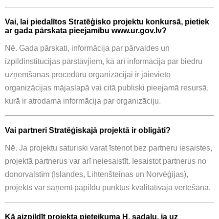
Vai, lai piedalītos Stratēģisko projektu konkursā, pietiek
ar gada pārskata pieejamību www.ur.gov.lv?
Nē. Gada pārskati, informācija par pārvaldes un
izpildinstitūcijas pārstāvjiem, kā arī informācija par biedru
uzņemšanas procedūru organizācijai ir jāievieto
organizācijas mājaslapā vai citā publiski pieejamā resursā,
kurā ir atrodama informācija par organizāciju.
Vai partneri Stratēģiskajā projektā ir obligāti?
Nē. Ja projektu saturiski varat īstenot bez partneru iesaistes,
projektā partnerus var arī neiesaistīt. Iesaistot partnerus no
donorvalstīm (Islandes, Lihtenšteinas un Norvēģijas),
projekts var saņemt papildu punktus kvalitatīvajā vērtēšanā.
Kā aizpildīt projekta pieteikuma H. sadaļu, ja uz