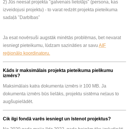
2) Jūs neesat projekta "galvenais lietotājs" (persona, kas
izveidojusi projektu) - to varat redzēt projekta pieteikuma
sadaļā "Darbības"
Ja esat novērsuši augstāk minētās problēmas, bet nevarat
iesniegt pieteikumu, lūdzam sazināties ar savu
AIF
reģionālo koordinatoru.
Kāds ir maksimālais projekta pieteikuma pielikumu
izmērs?
Maksimālais katra dokumenta izmērs ir 100 MB. Ja
dokumenta izmērs būs lielāks, projektu sistēma neļaus to
augšupielādēt.
Cik ilgi fondā varēs iesniegt un īstenot projektus?