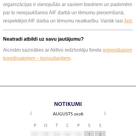
organizācijas ir vienojušās ar saviem biedriem un padomēm
par to neiejaukšanos AIF darbā un lēmumu pieņemšanā,
respektējot AIF darba un lēmumu neatkarību. Vairāk lasi
šeit
.
Neatradi atbildi uz savu jautājumu?
Aicinām sazināties ar Aktīvo iedzīvotāju fonda
reģionālajiem
koordinatoriem – konsultantiem
.
NOTIKUMI
AUGUSTS
2026
P
O
T
C
P
S
S
27
28
29
30
31
1
2