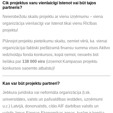
Cik projektus varu vienlaicīgi īstenot vai būt tajos
partneris?
Neierobežotu skaitu projektu ar vienu izņēmumu – viena
organizācija vienlaicīgi var īstenot tikai vienu Rīcības
projektu!
Plānojot projektu pieteikumu skaitu, ņemiet vērā, ka vienai
organizācijai faktiski piešķiramā finansu summa visos Aktīvo
iedzīvotāju fonda konkursos, kopā ņemot, nevarēs būt
lielāka par
138 000 eiro
(izņemot Kampaņas projektu
konkursos saņemto atbalstu)!
Kas var būt projektu partneri?
Jebkura juridiska vai neformāla organizācija (t.sk.
universitātes, valsts un pašvaldības iestādes, uzņēmumi
u.c.) Latvijā, donorvalstīs, citās AIF darbības valstīs un
valstīs ārpus Eiropas Ekonomikas zonas, kurām ir kopēja