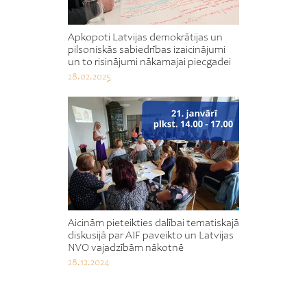
Apkopoti Latvijas demokrātijas un
pilsoniskās sabiedrības izaicinājumi
un to risinājumi nākamajai piecgadei
28.02.2025
Aicinām pieteikties dalībai tematiskajā
diskusijā par AIF paveikto un Latvijas
NVO vajadzībām nākotnē
28.12.2024