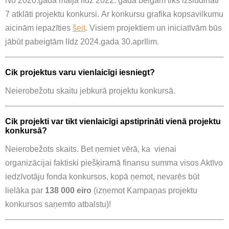
No 2020.gada maija līdz 2022. gada beigām tiks izsludināti
7 atklāti projektu konkursi.
Ar konkursu grafika kopsavilkumu
aicinām iepazīties
šeit
. Visiem projektiem un iniciatīvām būs
jābūt pabeigtām līdz 2024.gada 30.aprīlim.
Cik projektus varu vienlaicīgi iesniegt?
Neierobežotu skaitu jebkurā projektu konkursā.
Cik projekti var tikt vienlaicīgi apstiprināti vienā projektu
konkursā?
Neierobežots skaits. Bet
ņemiet vērā, ka vienai
organizācijai faktiski piešķiramā finansu summa visos Aktīvo
iedzīvotāju fonda konkursos, kopā ņemot, nevarēs būt
lielāka par
138 000 eiro
(izņemot Kampaņas projektu
konkursos saņemto atbalstu)!