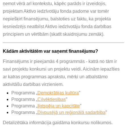
ņemot vērā arī kontekstu, kāpēc parāds ir izveidojis,
projektam Aktīvo iedzīvotāju fonda padome var tomēr
nepiešķirt finansējumu, balstoties uz faktu, ka projekta
iesniedzējs neatbilst Aktīvo iedzīvotāju fonda darbības
principiem un vērtībām (skatīt skaidrojumu zemāk).
​Kādām aktivitātēm var saņemt finansējumu?
Finansējums ir pieejamās 4 programmās - katrā no tām ir
savi projektu konkursi un projektu veidi. Aicinām iepazīties
ar katras programmas aprakstu, mērķi un atbalstāmo
aktivitāšu darbības virzieniem.
Programma
„
Demokrātijas kultūra
”
Programma
„
Cilvēktiesības
”
Programma
„
Ilgtspēja un kapcitāte
”
Programma
„
Divpusējā un reģionālā sadarbība
”
Detalizētāka informācija gaidāma konkursu nolikumos.