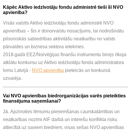
Kāpēc Aktīvo iedzīvotāju fondu administrē tieši šī NVO
apvienība?
Visās valstīs Aktīvo iedzīvotāju fondu administrē NVO
apvienības – šis ir donorvalstu nosacījums, lai nodrošinātu
pilsoniskās sabiedrības aktivitāšu neatkarību no valsts
pārvaldes un biznesa sektora ietekmes.
2018.gadā EEZ/Norvēģijas finanšu instrumentu birojs rīkoja
atklātu konkursu uz Aktīvo iedzīvotāju fonda administratora
lomu Latvijā -
NVO apvienība
pieteicās un konkursā
uzvarēja.
Vai NVO apvienības biedrorganizācijas varēs pieteikties
finansējuma saņemšanai?
Jā. Apzinoties lēmumu pieņemšanas caurskatāmības un
neatkarības nozīmi AIF darbā un interešu konflikta risku
attiecībā uz saviem biedriem, visas sešas NVO apvienības