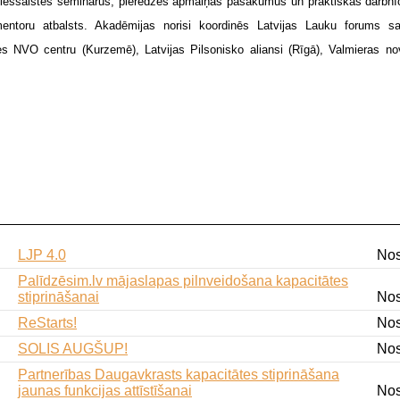
un tiešsaistes seminārus, pieredzes apmaiņas pasākumus un praktiskās darbn
mentoru atbalsts. Akadēmijas norisi koordinēs Latvijas Lauku forums sa
es NVO centru (Kurzemē), Latvijas Pilsonisko aliansi (Rīgā), Valmieras n
LJP 4.0
Nos
Palīdzēsim.lv mājaslapas pilnveidošana kapacitātes
stiprināšanai
Nos
ReStarts!
Nos
SOLIS AUGŠUP!
Nos
Partnerības Daugavkrasts kapacitātes stiprināšana
jaunas funkcijas attīstīšanai
Nos