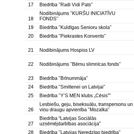
17
Biedrība "Radi Vidi Pats"
Nodibinājums "KURŠU INICIATĪVU
18
FONDS"
19
Biedrība "Kuldīgas Senioru skola"
20
Biedrība "Piekrastes Konvents"
21
Nodibinājums Hospiss LV
22
Nodibinājums "Bērnu slimnīcas fonds"
23
Biedrība "Brīnummāja"
24
Biedrība "Smiltenei un Latvijai"
25
Biedrība "Y’S MEN klubs „Cēsis”"
Lesbiešu, geju, biseksuāļu, transpersonu un
26
viņu draugu apvienība "Mozaīka"
Biedrība “Latvijas Sociālās
27
uzņēmējdarbības asociācija”
28
Biedrība "Latvijas Neredzīgo biedrība"