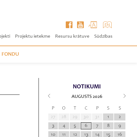
ojekti
Projektu ietekme
Resursu krātuve
Sūdzības
 FONDU
NOTIKUMI
AUGUSTS
2026
P
O
T
C
P
S
S
27
28
29
30
31
1
2
3
4
5
6
7
8
9
10
11
12
13
14
15
16