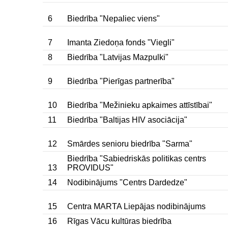
6
Biedrība "Nepaliec viens"
7
Imanta Ziedoņa fonds "Viegli"
8
Biedrība "Latvijas Mazpulki"
9
Biedrība "Pierīgas partnerība"
10
Biedrība "Mežinieku apkaimes attīstībai"
11
Biedrība "Baltijas HIV asociācija"
12
Smārdes senioru biedrība "Sarma"
Biedrība "Sabiedriskās politikas centrs
13
PROVIDUS"
14
Nodibinājums "Centrs Dardedze"
15
Centra MARTA Liepājas nodibinājums
16
Rīgas Vācu kultūras biedrība