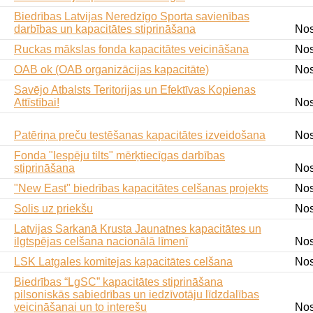
Biedrības Latvijas Neredzīgo Sporta savienības
darbības un kapacitātes stiprināšana
Nos
Ruckas mākslas fonda kapacitātes veicināšana
Nos
OAB ok (OAB organizācijas kapacitāte)
Nos
Savējo Atbalsts Teritorijas un Efektīvas Kopienas
Attīstībai!
Nos
Patēriņa preču testēšanas kapacitātes izveidošana
Nos
Fonda "Iespēju tilts" mērķtiecīgas darbības
stiprināšana
Nos
"New East" biedrības kapacitātes celšanas projekts
Nos
Solis uz priekšu
Nos
Latvijas Sarkanā Krusta Jaunatnes kapacitātes un
ilgtspējas celšana nacionālā līmenī
Nos
LSK Latgales komitejas kapacitātes celšana
Nos
Biedrības “LgSC” kapacitātes stiprināšana
pilsoniskās sabiedrības un iedzīvotāju līdzdalības
veicināšanai un to interešu
Nos