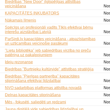
Biedrības "New Door" ilgtspējīgas attīstības
veicināšana
Nos
KAPACITĀTES INKUBATORS
Nos
Nākamais līmenis
Nos
Spēcīgs un profesionāli vadīts Tīkls efektīvai bērnu
interešu aizstāvībai Latvijā
Nos
ParSirdi.lv kapacitātes veicināšana - atpazīstamības
un uzticamības veicinošie pasākumi
Nos
"Lietu bibliotēka" jeb sabiedrības virzība no preču
patēriņa uz pakalpojumiem
Nos
Ideju rezonanse
Nos
Biedrības "Burtnieku kultūrvide" attīstības stratēģija
Nos
Biedrības "Pierīgas partnerība" kapacitātes
stiprināšana efektīvai līdzdalībai
Nos
NVO sadarbības platformas attīstība novadā
Nos
Delnas kapacitātes stiprināšana
Nos
Mēs - fokusēti, saliedēti un redzami
Nos
Jauna digitālā vide sabiedrības līdzdalībai un