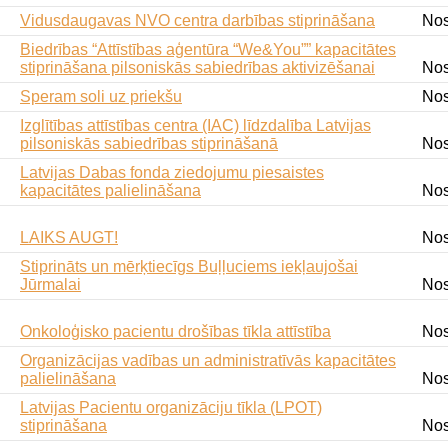
Vidusdaugavas NVO centra darbības stiprināšana
Nos
Biedrības “Attīstības aģentūra “We&You”” kapacitātes
stiprināšana pilsoniskās sabiedrības aktivizēšanai
Nos
Speram soli uz priekšu
Nos
Izglītības attīstības centra (IAC) līdzdalība Latvijas
pilsoniskās sabiedrības stiprināšanā
Nos
Latvijas Dabas fonda ziedojumu piesaistes
kapacitātes palielināšana
Nos
LAIKS AUGT!
Nos
Stiprināts un mērķtiecīgs Buļļuciems iekļaujošai
Jūrmalai
Nos
Onkoloģisko pacientu drošības tīkla attīstība
Nos
Organizācijas vadības un administratīvās kapacitātes
palielināšana
Nos
Latvijas Pacientu organizāciju tīkla (LPOT)
stiprināšana
Nos