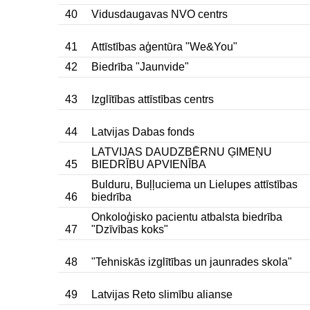
40
Vidusdaugavas NVO centrs
41
Attīstības aģentūra "We&You"
42
Biedrība "Jaunvide"
43
Izglītības attīstības centrs
44
Latvijas Dabas fonds
LATVIJAS DAUDZBĒRNU ĢIMEŅU
45
BIEDRĪBU APVIENĪBA
Bulduru, Buļļuciema un Lielupes attīstības
46
biedrība
Onkoloģisko pacientu atbalsta biedrība
47
"Dzīvības koks"
48
"Tehniskās izglītības un jaunrades skola"
49
Latvijas Reto slimību alianse