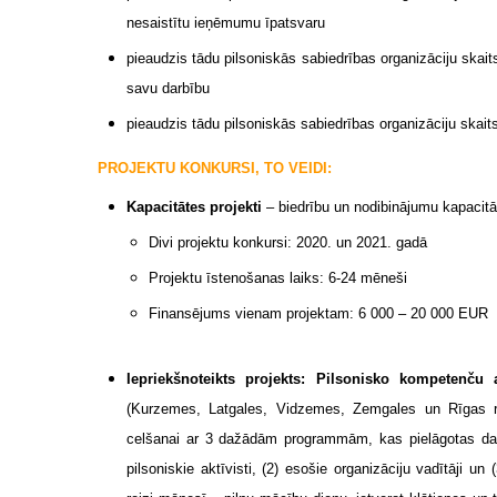
nesaistītu ieņēmumu īpatsvaru
pieaudzis tādu pilsoniskās sabiedrības organizāciju skaits
savu darbību
pieaudzis tādu pilsoniskās sabiedrības organizāciju skai
PROJEKTU KONKURSI, TO VEIDI:
Kapacitātes projekti
– biedrību un nodibinājumu kapacitāt
Divi projektu konkursi: 2020. un 2021. gadā
Projektu īstenošanas laiks: 6-24 mēneši
Finansējums vienam projektam: 6 000 – 20 000 EUR
Iepriekšnoteikts projekts: Pilsonisko kompetenču
(Kurzemes, Latgales, Vidzemes, Zemgales un Rīgas r
celšanai ar 3 dažādām programmām, kas pielāgotas dalī
pilsoniskie aktīvisti, (2) esošie organizāciju vadītāji un