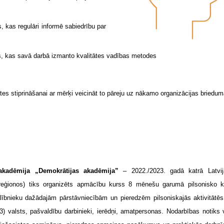
, kas regulāri informē sabiedrību par
ts, kas savā darbā izmanto kvalitātes vadības metodes
es stiprināšanai ar mērķi veicināt to pāreju uz nākamo organizācijas briedum
 akadēmija „Demokrātijas akadēmija”
– 2022./2023. gadā katrā Latvij
eģionos) tiks organizēts apmācību kurss 8 mēnešu garumā pilsonisko 
bnieku dažādajām pārstāvniecībām un pieredzēm pilsoniskajās aktivitātēs:
 (3) valsts, pašvaldību darbinieki, ierēdņi, amatpersonas. Nodarbības notiks 