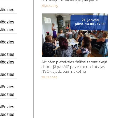
to risinājumi nākamajai piecgadei
28.02.2025
lēdzies
lēdzies
lēdzies
lēdzies
lēdzies
lēdzies
Aicinām pieteikties dalībai tematiskajā
diskusijā par AIF paveikto un Latvijas
NVO vajadzībām nākotnē
lēdzies
28.12.2024
lēdzies
lēdzies
lēdzies
lēdzies