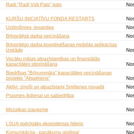
Radi "Radi Vidi Pats" pats
Nos
KURŠU INICIATĪVU FONDA RESTARTS
Nos
Uzdrošinies, iesaisties
Nos
Brīvprātīgā darba veicināšana
Nos
Brīvprātīgo darba koordinēšanas mobilās aplikācijas
izstrāde
Nos
Vecāku mājas atpazīstamības un finansiālās
kapacitātes stiprināšana
Nos
Biedrības "Brīnummāja" kapacitātes veicināšanas
projekts "Atspēriens"
Nos
Aktīvi, zinoši un atpazīstami Smiltenes novadā
Nos
Prasmes ikdienai un sabiedrībai
Nos
Mozaīkas izaugsme
Nos
LSUA spēcīgāks ekosistēmas līderis
Nos
Komunikācija - panākumu atslēga!
Nos