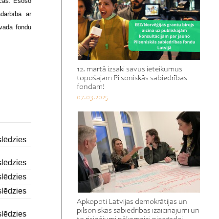
īcas. Esošo
darbībā ar
ovada fondu
12. martā izsaki savus ieteikumus
topošajam Pilsoniskās sabiedrības
fondam!
07.03.2025
lēdzies
lēdzies
lēdzies
lēdzies
Apkopoti Latvijas demokrātijas un
pilsoniskās sabiedrības izaicinājumi un
lēdzies