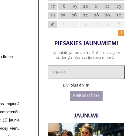
17
18
19
20
21
22
23
24
25
26
27
28
29
30
31
1
2
3
4
5
6
i
PIESAKIES JAUNUMIEM!
Nepalaid garām aktualitātes un saņem
a līmeni.
noderīgu informāciju savā e-pastā.
Divi plus divi ir
as reģionā
kompetenču
JAUNUMI
 (1) jaunie
vidēji vienu