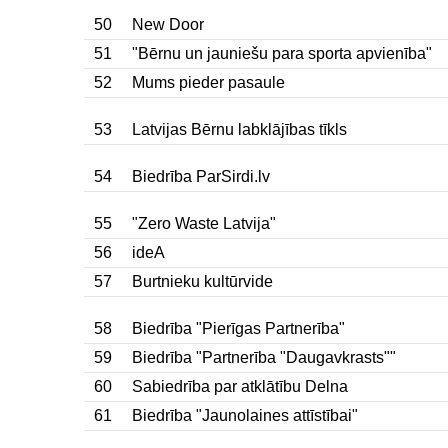
50
New Door
51
"Bērnu un jauniešu para sporta apvienība"
52
Mums pieder pasaule
53
Latvijas Bērnu labklājības tīkls
54
Biedrība ParSirdi.lv
55
"Zero Waste Latvija"
56
ideA
57
Burtnieku kultūrvide
58
Biedrība "Pierīgas Partnerība"
59
Biedrība "Partnerība "Daugavkrasts""
60
Sabiedrība par atklātību Delna
61
Biedrība "Jaunolaines attīstībai"