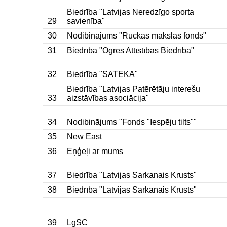
Biedrība "Latvijas Neredzīgo sporta
29
savienība"
30
Nodibinājums "Ruckas mākslas fonds"
31
Biedrība "Ogres Attīstības Biedrība"
32
Biedrība "SATEKA"
Biedrība "Latvijas Patērētāju interešu
33
aizstāvības asociācija"
34
Nodibinājums "Fonds "Iespēju tilts""
35
New East
36
Eņģeļi ar mums
37
Biedrība "Latvijas Sarkanais Krusts"
38
Biedrība "Latvijas Sarkanais Krusts"
39
LgSC