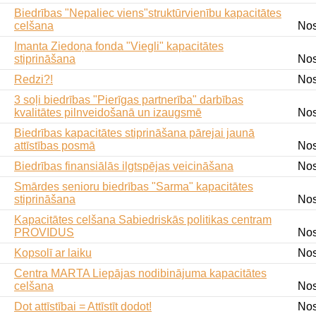
Biedrības "Nepaliec viens"struktūrvienību kapacitātes
celšana
Nos
Imanta Ziedoņa fonda "Viegli" kapacitātes
stiprināšana
Nos
Redzi?!
Nos
3 soļi biedrības "Pierīgas partnerība" darbības
kvalitātes pilnveidošanā un izaugsmē
Nos
Biedrības kapacitātes stiprināšana pārejai jaunā
attīstības posmā
Nos
Biedrības finansiālās ilgtspējas veicināšana
Nos
Smārdes senioru biedrības "Sarma" kapacitātes
stiprināšana
Nos
Kapacitātes celšana Sabiedriskās politikas centram
PROVIDUS
Nos
Kopsolī ar laiku
Nos
Centra MARTA Liepājas nodibinājuma kapacitātes
celšana
Nos
Dot attīstībai = Attīstīt dodot!
Nos