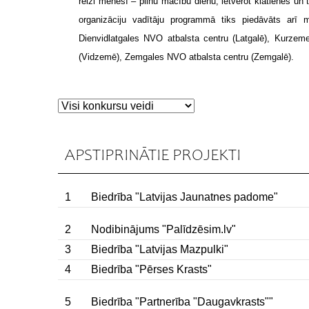
reizi mēnesī – pilnu mācību dienu, ietverot klātienes 
organizāciju vadītāju programmā tiks piedāvāts arī 
Dienvidlatgales NVO atbalsta centru (Latgalē), Kurzem
(Vidzemē), Zemgales NVO atbalsta centru (Zemgalē).
APSTIPRINĀTIE PROJEKTI
1
Biedrība "Latvijas Jaunatnes padome"
2
Nodibinājums "Palīdzēsim.lv"
3
Biedrība "Latvijas Mazpulki"
4
Biedrība "Pērses Krasts"
5
Biedrība "Partnerība "Daugavkrasts""