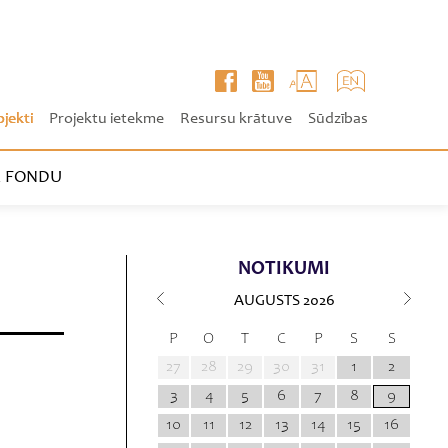
ojekti
Projektu ietekme
Resursu krātuve
Sūdzības
 FONDU
NOTIKUMI
AUGUSTS
2026
P
O
T
C
P
S
S
27
28
29
30
31
1
2
3
4
5
6
7
8
9
10
11
12
13
14
15
16