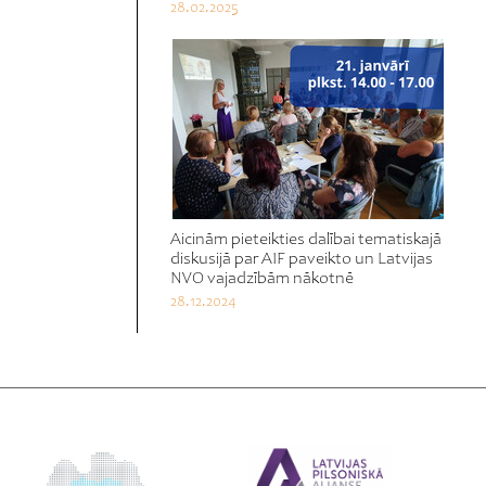
28.02.2025
Aicinām pieteikties dalībai tematiskajā
diskusijā par AIF paveikto un Latvijas
NVO vajadzībām nākotnē
28.12.2024