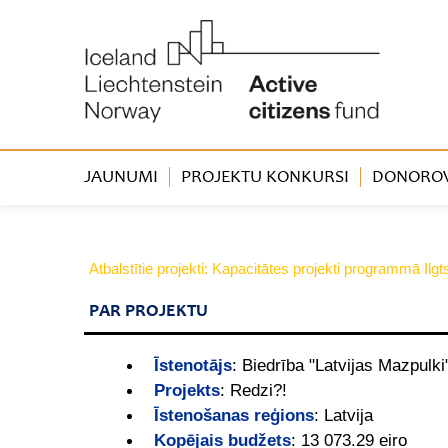
JAUNUMI
PROJEKTU KONKURSI
DONOROVA
Atbalstītie projekti: Kapacitātes projekti programmā Ilg
PAR PROJEKTU
Īstenotājs
:
Biedrība "Latvijas Mazpulki
Projekts
:
Redzi?!
Īstenošanas reģions
:
Latvija
Kopējais budžets
:
13 073.29 eiro