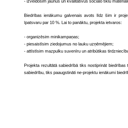
- izveidosim jaunus un kvalitatīvus sociālo tīklu materiāl
Biedrības ienākumu galvenais avots līdz šim ir projek
īpatsvaru par 10 %. Lai to panāktu, projekta ietvaros:
- organizēsim minikampaņas;
- piesaistīsim ziedojumus no lauku uzņēmējiem;
- attīstīsim mazpulku suvenīru un atribūtikas tirdzniecīb
Projekta rezultātā sabiedrībā tiks nostiprināt biedrība
sabiedrību, tiks paaugstināti ne-projektu ienākumi bie