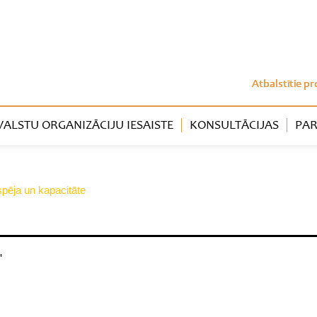
Atbalstītie pr
LSTU ORGANIZĀCIJU IESAISTE
KONSULTĀCIJAS
PAR
tspēja un kapacitāte
"