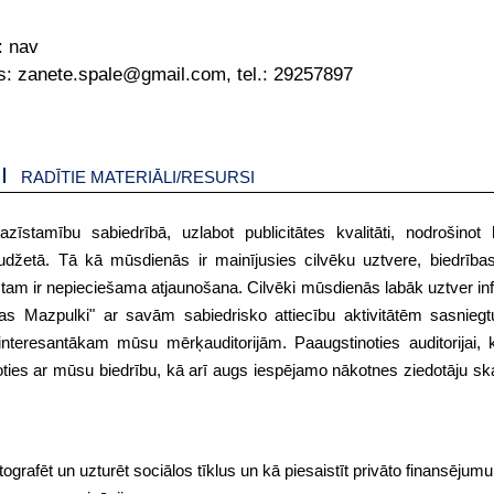
:
nav
s: zanete.spale@gmail.com, tel.: 29257897
RADĪTIE MATERIĀLI/RESURSI
īstamību sabiedrībā, uzlabot publicitātes kvalitāti, nodrošinot k
budžetā. Tā kā mūsdienās ir mainījusies cilvēku uztvere, biedrības
 tam ir nepieciešama atjaunošana. Cilvēki mūsdienās labāk uztver inf
ijas Mazpulki" ar savām sabiedrisko attiecību aktivitātēm sasnieg
nteresantākam mūsu mērķauditorijām. Paaugstinoties auditorijai,
es ar mūsu biedrību, kā arī augs iespējamo nākotnes ziedotāju skai
fotografēt un uzturēt sociālos tīklus un kā piesaistīt privāto finansējumu