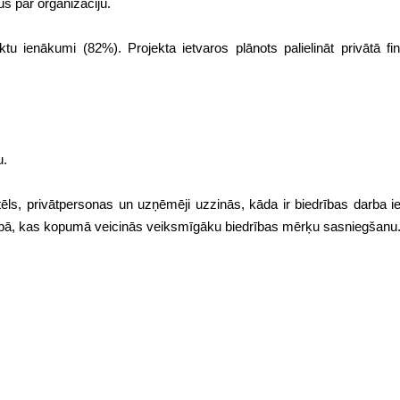
us par organizāciju.
tu ienākumi (82%). Projekta ietvaros plānots palielināt privātā f
u.
s tēls, privātpersonas un uzņēmēji uzzinās, kāda ir biedrības darba 
drībā, kas kopumā veicinās veiksmīgāku biedrības mērķu sasniegšanu