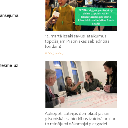
inansējuma
12. martā izsaki savus ieteikumus
topošajam Pilsoniskās sabiedrības
fondam!
07.03.2025
ietekme uz
.
Apkopoti Latvijas demokrātijas un
pilsoniskās sabiedrības izaicinājumi un
to risinājumi nākamajai piecgadei