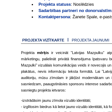
Projekta statuss
:
Noslēdzies
Sadarbības partneri no donorvalstīm
Kontaktpersona
:
Žanete Spale, e-past
PROJEKTA VIZĪTKARTE
PROJEKTA JAUNUMI
Projekta
mērķis
ir veicināt "Latvijas Mazpulku" atpaz
mārketingu, palielināt privātā finansējuma īpatsvaru 
Mazpulki" vizuālais komunikācijas veids ir novecojis un
plakātus, nevis informāciju teksta formātā. Lai "Latv
auditoriju, mūsu zīmolam ir jākļūst modernākam un i
sasniedzam, paaugstināsies sponsoru interese sadarboti
sasniegtu projekta ietvaros:
-izstrādāsim jaunu zīmola vizuālo identitāti;
- izglītosim biedrus kā lietot jauno vizuālo identitāti, kā 