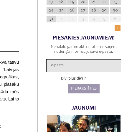
17
18
19
20
21
22
23
24
25
26
27
28
29
30
31
1
2
3
4
5
6
i
PIESAKIES JAUNUMIEM!
Nepalaid garām aktualitātes un saņem
noderīgu informāciju savā e-pastā.
valitatīvu
 "Latvijas
ografikas,
Divi plus divi ir
tu plašāku
 kādu mēs
ts. Lai to
JAUNUMI
;