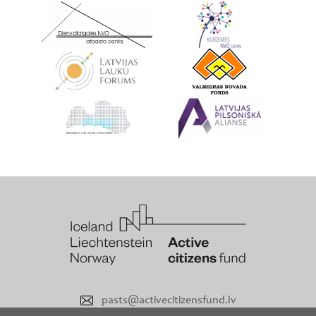
pasts@activecitizensfund.lv