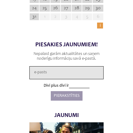
24
25
26
27
28
29
30
31
1
2
3
4
5
6
i
PIESAKIES JAUNUMIEM!
Nepalaid garām aktualitātes un saņem
noderīgu informāciju savā e-pastā.
Divi plus divi ir
JAUNUMI