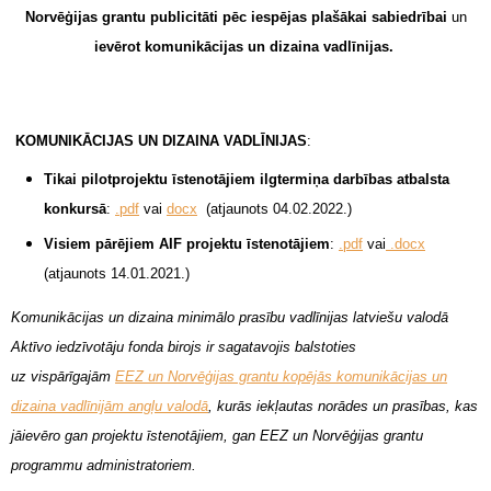
Norvēģijas grantu publicitāti pēc iespējas plašākai sabiedrībai
un
ievērot komunikācijas un dizaina vadlīnijas.
KOMUNIKĀCIJAS UN DIZAINA VADLĪNIJAS
:
Tikai pilotprojektu īstenotājiem ilgtermiņa darbības atbalsta
konkursā
:
.pdf
vai
docx
(atjaunots 04.02.2022.)
Visiem pārējiem AIF projektu īstenotājiem
:
.pdf
vai
.docx
(atjaunots 14.01.2021.)
Komunikācijas un dizaina minimālo prasību vadlīnijas latviešu valodā
Aktīvo iedzīvotāju fonda birojs ir sagatavojis balstoties
uz vispārīgajām
EEZ un Norvēģijas grantu kopējās komunikācijas un
dizaina vadlīnijām angļu valodā
, kurās iekļautas norādes un prasības, kas
jāievēro gan projektu īstenotājiem, gan EEZ un Norvēģijas grantu
programmu administratoriem.