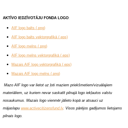
AKTĪVO IEDZĪVOTĀJU FONDA LOGO
:
AIF logo balts (.png)
AIF logo balts vektorgrafikā (.eps)
AIF logo melns (.png)
AIF logo melns vektorgrafikā (.eps)
Mazais AIF logo vektorgrafikā (.eps)
Mazais AIF logo melns (.png)
Mazo AIF logo var lietot uz ļoti maziem priekšmetiem/vizuālajiem
materiāliem, uz kuriem nevar saskatīt pilnajā logo iekļautos valstu
nosaukumus. Mazais logo vienmēr jālieto kopā ar atsauci uz
mājaslapu
www.activecitizensfund.lv
. Visos pārējos gadījumos lietojams
pilnais logo.