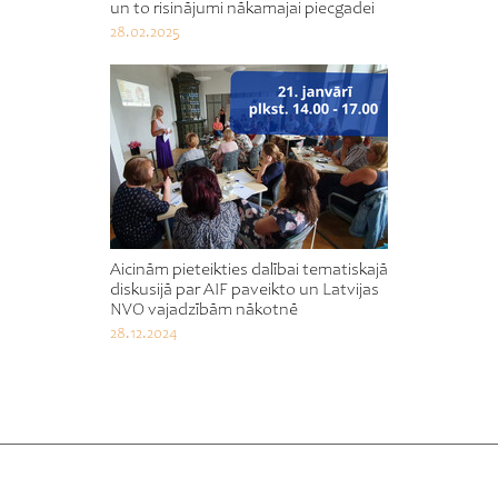
un to risinājumi nākamajai piecgadei
28.02.2025
Aicinām pieteikties dalībai tematiskajā
diskusijā par AIF paveikto un Latvijas
NVO vajadzībām nākotnē
28.12.2024