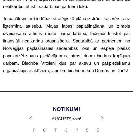
neatkarību, attīstīt sadarbības partneru loku.
To panāksim ar biedrības stratēģiskā plāna izstrādi, kas vērsts uz
ilgtermiņa attīstību. Mājas lapas paplašināšana un zīmola
izveidošana attīstīs mūsu pamatdarbību, tādējādi kļūstot par
finansiāli neatkarīgu organizāciju. Sadarbībā ar partneriem no
Norvēģijas paplašināsies sadarbības loks un iespēja plašāk
popularizēt savus piedāvājumus, atrast domu biedrus kopīgam
darbam. Biedrība Vītolēni kļūs par aktīvu un pašpietiekamu
organizāciju ar aktīviem, jauniem biedriem, kuri Domās un Darīs!
NOTIKUMI
AUGUSTS
2026
P
O
T
C
P
S
S