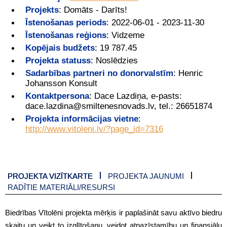
Projekts
:
Domāts - Darīts!
Īstenošanas periods
:
2022-06-01 - 2023-11-30
Īstenošanas reģions
:
Vidzeme
Kopējais budžets
:
19 787.45
Projekta statuss
:
Noslēdzies
Sadarbības partneri no donorvalstīm
:
Henric
Johansson Konsult
Kontaktpersona
:
Dace Lazdiņa, e-pasts:
dace.lazdina@smiltenesnovads.lv, tel.: 26651874
Projekta informācijas vietne
:
http://www.vitoleni.lv/?page_id=7316
PROJEKTA VIZĪTKARTE
PROJEKTA JAUNUMI
RADĪTIE MATERIĀLI/RESURSI
Biedrības Vītolēni projekta mērķis ir paplašināt savu aktīvo biedru
skaitu un veikt to izglītošanu, veidot atpazīstamību un finansiālu