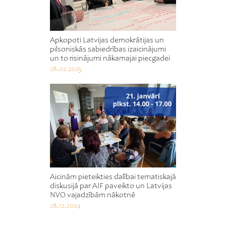
Apkopoti Latvijas demokrātijas un
pilsoniskās sabiedrības izaicinājumi
un to risinājumi nākamajai piecgadei
28.02.2025
Aicinām pieteikties dalībai tematiskajā
diskusijā par AIF paveikto un Latvijas
NVO vajadzībām nākotnē
28.12.2024