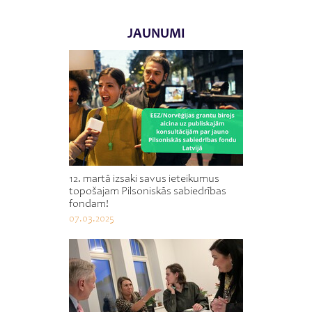
JAUNUMI
12. martā izsaki savus ieteikumus
topošajam Pilsoniskās sabiedrības
fondam!
07.03.2025