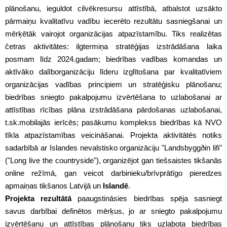
plānošanu, ieguldot cilvēkresursu attīstībā, atbalstot uzsākto
pārmaiņu kvalitatīvu vadību iecerēto rezultātu sasniegšanai un
mērķētāk vairojot organizācijas atpazīstamību. Tiks realizētas
četras aktivitātes: ilgtermiņa stratēģijas izstrādāšana laika
posmam līdz 2024.gadam; biedrības vadības komandas un
aktīvāko dalīborganizāciju līderu izglītošana par kvalitatīviem
organizācijas vadības principiem un stratēģisku plānošanu;
biedrības sniegto pakalpojumu izvērtēšana to uzlabošanai ar
attīstības rīcības plāna izstrādāšana pārdošanas uzlabošanai,
t.sk.mobilajās ierīcēs; pasākumu komplekss biedrības kā NVO
tīkla atpazīstamības veicināšanai. Projekta aktivitātēs notiks
sadarbībā ar Islandes nevalstisko organizāciju "Landsbyggðin lifi"
("Long live the countryside"), organizējot gan tiešsaistes tikšanās
online režīmā, gan veicot darbinieku/brīvprātīgo pieredzes
apmaiņas tikšanos Latvijā un
Islandē
.
Projekta rezultātā
paaugstināsies biedrības spēja sasniegt
savus darbībai definētos mērķus, jo ar sniegto pakalpojumu
izvērtēšanu un attīstības plānošanu tiks uzlabota biedrības