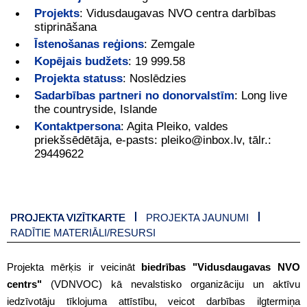
Projekts
:
Vidusdaugavas NVO centra darbības
stiprināšana
Īstenošanas reģions
:
Zemgale
Kopējais budžets
:
19 999.58
Projekta statuss
:
Noslēdzies
Sadarbības partneri no donorvalstīm
:
Long live
the countryside, Islande
Kontaktpersona
:
Agita Pleiko, valdes
priekšsēdētāja, e-pasts: pleiko@inbox.lv, tālr.:
29449622
PROJEKTA VIZĪTKARTE
PROJEKTA JAUNUMI
RADĪTIE MATERIĀLI/RESURSI
Projekta mērķis ir veicināt
biedrības "Vidusdaugavas NVO
centrs"
(VDNVOC) kā nevalstisko organizāciju un aktīvu
iedzīvotāju tīklojuma attīstību, veicot darbības ilgtermiņa