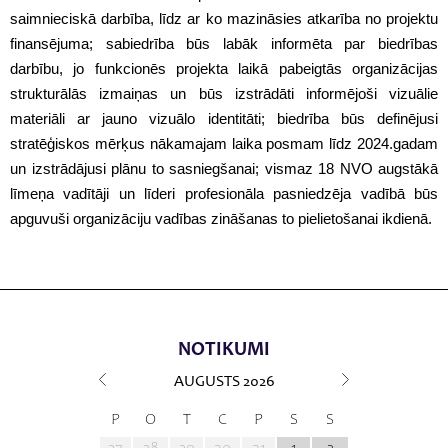
saimnieciskā darbība, līdz ar ko mazināsies atkarība no projektu
finansējuma; sabiedrība būs labāk informēta par biedrības
darbību, jo funkcionēs projekta laikā pabeigtās organizācijas
strukturālās izmaiņas un būs izstrādāti informējoši vizuālie
materiāli ar jauno vizuālo identitāti; biedrība būs definējusi
stratēģiskos mērķus nākamajam laika posmam līdz 2024.gadam
un izstrādājusi plānu to sasniegšanai; vismaz 18 NVO augstākā
līmeņa vadītāji un līderi profesionāla pasniedzēja vadībā būs
apguvuši organizāciju vadības zināšanas to pielietošanai ikdienā.
NOTIKUMI
AUGUSTS
2026
P
O
T
C
P
S
S
27
28
29
30
31
1
2