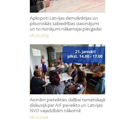
Apkopoti Latvijas demokrātijas un
pilsoniskās sabiedrības izaicinājumi
un to risinājumi nākamajai piecgadei
28.02.2025
Aicinām pieteikties dalībai tematiskajā
diskusijā par AIF paveikto un Latvijas
NVO vajadzībām nākotnē
28.12.2024