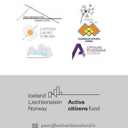
pasts@activecitizensfund.lv