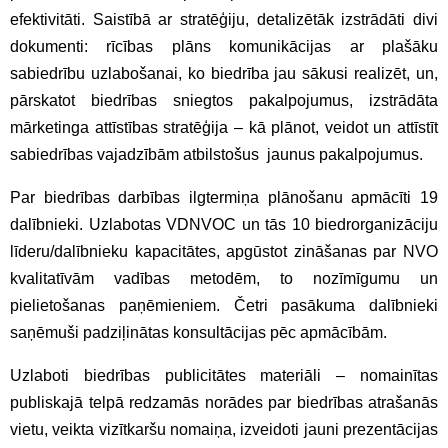
efektivitāti. Saistībā ar stratēģiju, detalizētāk izstrādāti divi
dokumenti: rīcības plāns komunikācijas ar plašāku
sabiedrību uzlabošanai, ko biedrība jau sākusi realizēt, un,
pārskatot biedrības sniegtos pakalpojumus, izstrādāta
mārketinga attīstības stratēģija – kā plānot, veidot un attīstīt
sabiedrības vajadzībām atbilstošus jaunus pakalpojumus.
Par biedrības darbības ilgtermiņa plānošanu apmācīti 19
dalībnieki. Uzlabotas VDNVOC un tās 10 biedrorganizāciju
līderu/dalībnieku kapacitātes, apgūstot zināšanas par NVO
kvalitatīvām vadības metodēm, to nozīmīgumu un
pielietošanas paņēmieniem. Četri pasākuma dalībnieki
saņēmuši padziļinātas konsultācijas pēc apmācībām.
Uzlaboti biedrības publicitātes materiāli – nomainītas
publiskajā telpā redzamās norādes par biedrības atrašanās
vietu, veikta vizītkaršu nomaiņa, izveidoti jauni prezentācijas