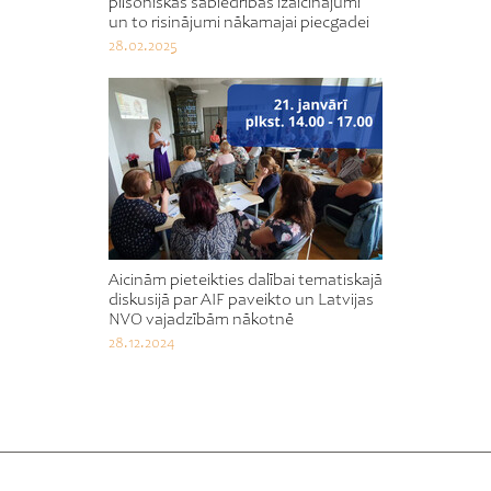
pilsoniskās sabiedrības izaicinājumi
un to risinājumi nākamajai piecgadei
28.02.2025
Aicinām pieteikties dalībai tematiskajā
diskusijā par AIF paveikto un Latvijas
NVO vajadzībām nākotnē
28.12.2024