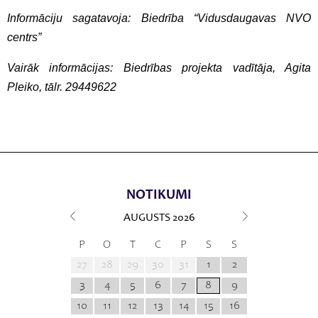
Informāciju sagatavoja: Biedrība “Vidusdaugavas NVO
centrs”
Vairāk informācijas: Biedrības projekta vadītāja, Agita
Pleiko, tālr. 29449622
NOTIKUMI
AUGUSTS
2026
P
O
T
C
P
S
S
27
28
29
30
31
1
2
3
4
5
6
7
8
9
10
11
12
13
14
15
16