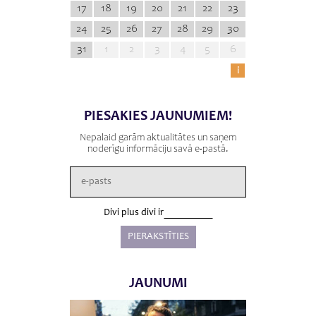
17
18
19
20
21
22
23
24
25
26
27
28
29
30
31
1
2
3
4
5
6
i
PIESAKIES JAUNUMIEM!
Nepalaid garām aktualitātes un saņem
noderīgu informāciju savā e-pastā.
Divi plus divi ir
JAUNUMI