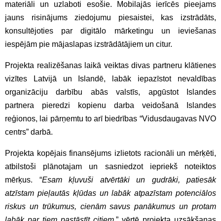
materiāli un uzlaboti esošie. Mobilajās ierīcēs pieejams
jauns risinājums ziedojumu piesaistei, kas izstrādāts,
konsultējoties par digitālo mārketingu un ieviešanas
iespējām pie mājaslapas izstrādātājiem un citur.
Projekta realizēšanas laikā veiktas divas partneru klātienes
vizītes Latvijā un Islandē, labāk iepazīstot nevaldības
organizāciju darbību abās valstīs, apgūstot Islandes
partnera pieredzi kopienu darba veidošanā Islandes
reģionos, lai pārņemtu to arī biedrības “Vidusdaugavas NVO
centrs” darbā.
Projekta kopējais finansējums izlietots racionāli un mērķēti,
atbilstoši plānotajam un sasniedzot iepriekš noteiktos
mērķus. “
Esam kļuvuši atvērtāki un gudrāki, patiesāk
atzīstam pieļautās kļūdas un labāk atpazīstam potenciālos
riskus un trūkumus, cienām savus panākumus un protam
labāk par tiem pastāstīt citiem
,” vērtē projekta uzsākšanas