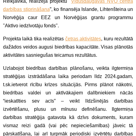
Reikjavikā, realizēja projektu "
Vidusdaugavas NVO centra
darbības stiprināšana
”, ko finansēja Islande, Lihtenšteina un
Norvēģija caur EEZ un Norvēģijas grantu programmu
"Aktīvo iedzīvotāju fonds".
Projekta laikā tika realizētas
četras aktivitātes
, kuru rezultātā
dažādos veidos augusi biedrības kapacitāte. Visas plānotās
aktivitātes sasniegušas teicamus rezultātus.
Uzlabojot biedrības darbības plānošanu, veikta ilgtermiņa
stratēģijas izstrādāšana laika periodam līdz 2024.gadam,
t.sk.ietverot rīcību krīzes situācijās. Pirms plānot nākotni,
biedrības valdei un aktīvākajiem dalībniekiem nācās
“ieskatīties sev acīs” – veikt līdzšinējās darbības
izvērtēšanu, plusu un mīnusu definēšanu. Ilgtermiņa
darbības stratēģija gatavota kā dzīvs dokuments, kuram
vismaz reizi gadā (vai pēc nepieciešamības) jāveic tā
pārskatīšana, lai arī turpmāk periodiski izvērtētu darbības