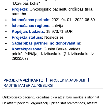
"Dzīvības koks"
Projekts
:
Onkoloģisko pacientu drošības tīkla
attīstība
Īstenošanas periods
:
2021-04-01 - 2022-06-30
Īstenošanas reģions
:
Latvija
Kopējais budžets
:
19 973.71 EUR
Projekta statuss
:
Noslēdzies
Sadarbības partneri no donorvalstīm
:
Kontaktpersona
:
Gunita Berķe, valdes
priekšsēdētāja, dzivibaskoks@dzivibaskoks.lv,
29235677
PROJEKTA VIZĪTKARTE
PROJEKTA JAUNUMI
RADĪTIE MATERIĀLI/RESURSI
Onkoloģisko pacientu drošības tīkla attīstības mērķis ir stiprināt
un attīstīt pacientu organizāciju, piesaistot brīvprātīgos, attīstot