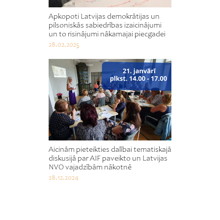
Apkopoti Latvijas demokrātijas un
pilsoniskās sabiedrības izaicinājumi
un to risinājumi nākamajai piecgadei
28.02.2025
Aicinām pieteikties dalībai tematiskajā
diskusijā par AIF paveikto un Latvijas
NVO vajadzībām nākotnē
28.12.2024