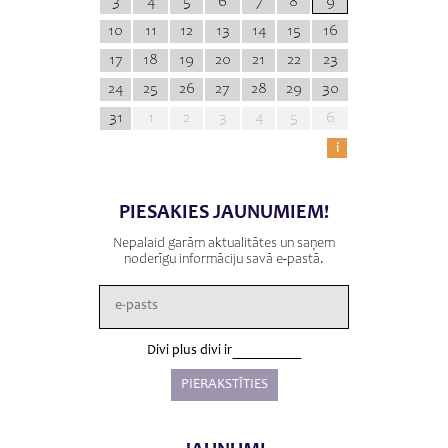
3
4
5
6
7
8
9
10
11
12
13
14
15
16
17
18
19
20
21
22
23
24
25
26
27
28
29
30
31
1
2
3
4
5
6
i
PIESAKIES JAUNUMIEM!
Nepalaid garām aktualitātes un saņem
noderīgu informāciju savā e-pastā.
Divi plus divi ir