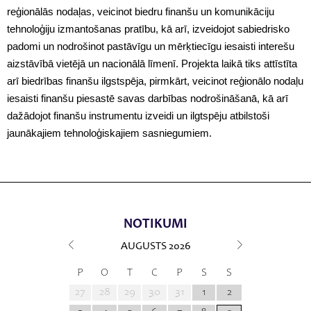
reģionālās nodaļas, veicinot biedru finanšu un komunikāciju
tehnoloģiju izmantošanas pratību, kā arī, izveidojot sabiedrisko
padomi un nodrošinot pastāvīgu un mērķtiecīgu iesaisti interešu
aizstāvībā vietējā un nacionālā līmenī. Projekta laikā tiks attīstīta
arī biedrības finanšu ilgstspēja, pirmkārt, veicinot reģionālo nodaļu
iesaisti finanšu piesastē savas darbības nodrošināšanā, kā arī
dažādojot finanšu instrumentu izveidi un ilgtspēju atbilstoši
jaunākajiem tehnoloģiskajiem sasniegumiem.
NOTIKUMI
AUGUSTS
2026
P
O
T
C
P
S
S
27
28
29
30
31
1
2