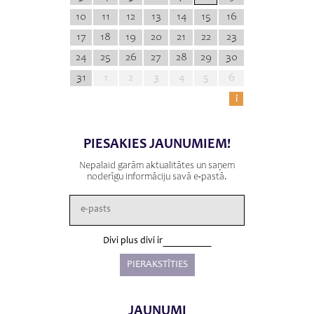
10
11
12
13
14
15
16
17
18
19
20
21
22
23
24
25
26
27
28
29
30
31
1
2
3
4
5
6
i
PIESAKIES JAUNUMIEM!
Nepalaid garām aktualitātes un saņem
noderīgu informāciju savā e-pastā.
Divi plus divi ir
JAUNUMI