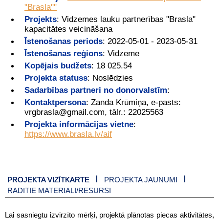
"Brasla""
Projekts
:
Vidzemes lauku partnerības "Brasla"
kapacitātes veicināšana
Īstenošanas periods
:
2022-05-01 - 2023-05-31
Īstenošanas reģions
:
Vidzeme
Kopējais budžets
:
18 025.54
Projekta statuss
:
Noslēdzies
Sadarbības partneri no donorvalstīm
:
Kontaktpersona
:
Zanda Krūmiņa, e-pasts:
vrgbrasla@gmail.com, tālr.: 22025563
Projekta informācijas vietne
:
https://www.brasla.lv/aif
PROJEKTA VIZĪTKARTE
PROJEKTA JAUNUMI
RADĪTIE MATERIĀLI/RESURSI
Lai sasniegtu izvirzīto mērķi, projektā plānotas piecas aktivitātes,