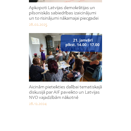
Apkopoti Latvijas demokrātijas un
pilsoniskās sabiedrības izaicinājumi
un to risinājumi nākamajai piecgadei
28.02.2025
Aicinām pieteikties dalībai tematiskajā
diskusijā par AIF paveikto un Latvijas
NVO vajadzībām nākotnē
28.12.2024