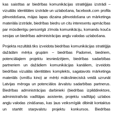
kas saistītas ar biedrības komunikācijas stratēģijas izstrādi –
vizuālās identitātes izstrāde un uzlabošana, facebook.com profila
pilnveidošana, mājas lapas dizaina pilnveidošana un mārketinga
materiāla izstrāde, biedrības biedru un citu interesentu apmācības
par mūsdienīgu personīgā zīmola komunikāciju, komandu kouča
sesijas un biedrības administrācijas angļu valodas uzlabošana.
Projekta rezultātā tiks izveidota biedrības komunikācijas stratēģija
dažādām mērķa grupām – biedrības Padomei, biedriem,
potenciālajiem projektu iesniedzējiem, biedrības sadarbības
partneriem un dažādiem komunikācijas kanāliem, izveidots
biedrības vizuālās identitātes komplekts, sagatavots mārketinga
materiāls (smilšu kino) ar mērķi mākslinieciskā veidā uzrunāt
Latvijas mēroga un potenciālos ārvalstu sadarbības partnerus.
Biedrības administrācijas darbinieki (biedrības izpilddirektore,
administratīvās vadītājas asistente, projektu vadītāja) uzlabos
angļu valodas zināšanas, kas ļaus veiksmīgāk dibināt kontaktus
un startēt starpvalstu projektu konkursos. Biedrības