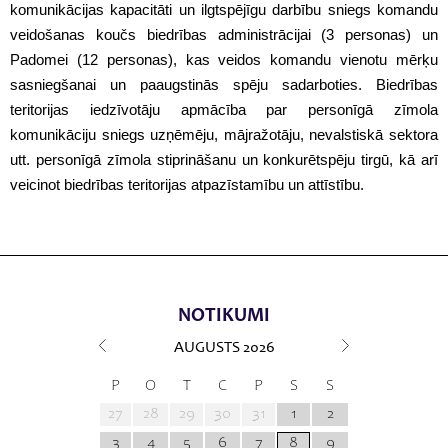
komunikācijas kapacitāti un ilgtspējīgu darbību sniegs komandu
veidošanas koučs biedrības administrācijai (3 personas) un
Padomei (12 personas), kas veidos komandu vienotu mērķu
sasniegšanai un paaugstinās spēju sadarboties. Biedrības
teritorijas iedzīvotāju apmācība par personīgā zīmola
komunikāciju sniegs uzņēmēju, mājražotāju, nevalstiskā sektora
utt. personīgā zīmola stiprināšanu un konkurētspēju tirgū, kā arī
veicinot biedrības teritorijas atpazīstamību un attīstību.
NOTIKUMI
AUGUSTS
2026
P
O
T
C
P
S
S
27
28
29
30
31
1
2
3
4
5
6
7
8
9