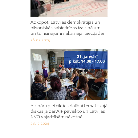
Apkopoti Latvijas demokrātijas un
pilsoniskās sabiedrības izaicinājumi
un to risinājumi nākamajai piecgadei
28.02.2025
Aicinām pieteikties dalībai tematiskajā
diskusijā par AIF paveikto un Latvijas
NVO vajadzībām nākotnē
28.12.2024