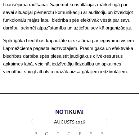
finansējuma radīšanai. Saņemot konsultācijas mārketingā par
savai situācijai piemērotu komunikāciju ar auditoriju un izveidojot
funkcionālu mājas lapu, biedrība spēs efektīvāk vēstīt par savu
darbību, sekmēt atpazīstamību un uzticību sev kā organizācijai.
Spēcīgāka biedrības kapacitāte uzskatāma par ieguvumu visiem
Lapmežciema pagasta iedzīvotājiem. Prasmīgāka un efektīvāka
biedrības darbība spēs piesaistīt jaudīgākus cilvēkresursus
apkaimes labā, veicināt iedzīvotāju līdzdalību un apkaimes
vienotību, sniegt atbalstu mazāk aizsargātajiem iedzīvotājiem.
NOTIKUMI
AUGUSTS
2026
P
O
T
C
P
S
S