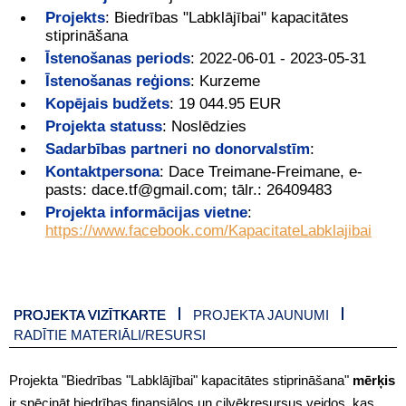
Projekts
:
Biedrības "Labklājībai" kapacitātes
stiprināšana
Īstenošanas periods
:
2022-06-01 - 2023-05-31
Īstenošanas reģions
:
Kurzeme
Kopējais budžets
:
19 044.95 EUR
Projekta statuss
:
Noslēdzies
Sadarbības partneri no donorvalstīm
:
Kontaktpersona
:
Dace Treimane-Freimane, e-
pasts: dace.tf@gmail.com; tālr.: 26409483
Projekta informācijas vietne
:
https://www.facebook.com/KapacitateLabklajibai
PROJEKTA VIZĪTKARTE
PROJEKTA JAUNUMI
RADĪTIE MATERIĀLI/RESURSI
Projekta "Biedrības "Labklājībai" kapacitātes stiprināšana"
mērķis
ir spēcināt biedrības finansiālos un cilvēkresursus veidos, kas