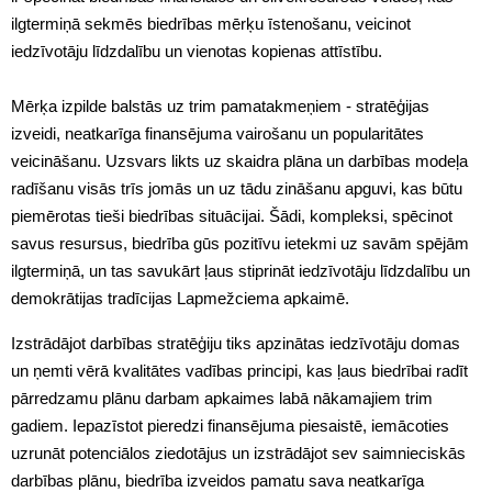
ilgtermiņā sekmēs biedrības mērķu īstenošanu, veicinot
iedzīvotāju līdzdalību un vienotas kopienas attīstību.
Mērķa izpilde balstās uz trim pamatakmeņiem - stratēģijas
izveidi, neatkarīga finansējuma vairošanu un popularitātes
veicināšanu. Uzsvars likts uz skaidra plāna un darbības modeļa
radīšanu visās trīs jomās un uz tādu zināšanu apguvi, kas būtu
piemērotas tieši biedrības situācijai. Šādi, kompleksi, spēcinot
savus resursus, biedrība gūs pozitīvu ietekmi uz savām spējām
ilgtermiņā, un tas savukārt ļaus stiprināt iedzīvotāju līdzdalību un
demokrātijas tradīcijas Lapmežciema apkaimē.
Izstrādājot darbības stratēģiju tiks apzinātas iedzīvotāju domas
un ņemti vērā kvalitātes vadības principi, kas ļaus biedrībai radīt
pārredzamu plānu darbam apkaimes labā nākamajiem trim
gadiem. Iepazīstot pieredzi finansējuma piesaistē, iemācoties
uzrunāt potenciālos ziedotājus un izstrādājot sev saimnieciskās
darbības plānu, biedrība izveidos pamatu sava neatkarīga