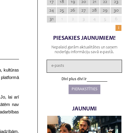
17
18
19
20
21
22
23
24
25
26
27
28
29
30
31
1
2
3
4
5
6
i
PIESAKIES JAUNUMIEM!
Nepalaid garām aktualitātes un saņem
noderīgu informāciju savā e-pastā.
, kultūras
 platformā
Divi plus divi ir
o, lai arī
itātēm nav
JAUNUMI
sadarbības
ajadzībām,