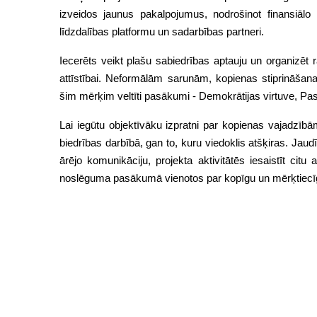
izveidos jaunus pakalpojumus, nodrošinot finansiālo
līdzdalības platformu un sadarbības partneri.
Iecerēts veikt plašu sabiedrības aptauju un organizēt 
attīstībai. Neformālām sarunām, kopienas stiprināšana
šim mērķim veltīti pasākumi - Demokrātijas virtuve, Pas
Lai iegūtu objektīvāku izpratni par kopienas vajadzībām,
biedrības darbībā, gan to, kuru viedoklis atšķiras. Jaud
ārējo komunikāciju, projekta aktivitātēs iesaistīt cit
noslēguma pasākumā vienotos par kopīgu un mērķtiecī