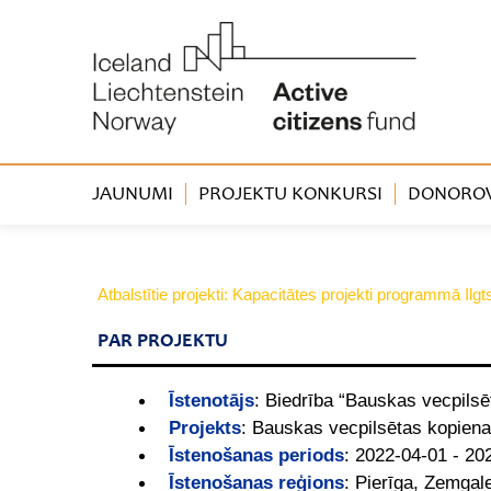
JAUNUMI
PROJEKTU KONKURSI
DONOROVA
Atbalstītie projekti: Kapacitātes projekti programmā Ilg
PAR PROJEKTU
Īstenotājs
:
Biedrība “Bauskas vecpilsē
Projekts
:
Bauskas vecpilsētas kopienas
Īstenošanas periods
:
2022-04-01 - 20
Īstenošanas reģions
:
Pierīga, Zemgal