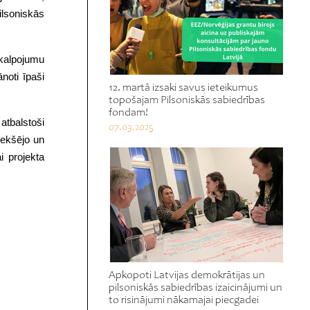
lsoniskās
akalpojumu
noti īpaši
12. martā izsaki savus ieteikumus
topošajam Pilsoniskās sabiedrības
fondam!
atbalstoši
07.03.2025
 iekšējo un
i projekta
Apkopoti Latvijas demokrātijas un
pilsoniskās sabiedrības izaicinājumi un
to risinājumi nākamajai piecgadei