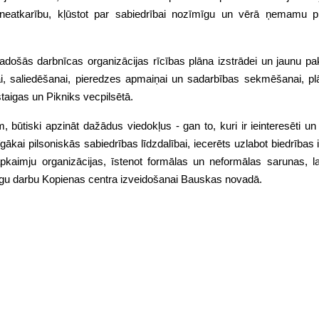
 neatkarību, kļūstot par sabiedrībai nozīmīgu un vērā ņemamu pi
radošās darbnīcas organizācijas rīcības plāna izstrādei un jaunu p
i, saliedēšanai, pieredzes apmaiņai un sadarbības sekmēšanai, plā
taigas un Pikniks vecpilsētā.
 būtiski apzināt dažādus viedokļus - gan to, kuri ir ieinteresēti un 
īgākai pilsoniskās sabiedrības līdzdalībai, iecerēts uzlabot biedrības
u apkaimju organizācijas, īstenot formālas un neformālas sarunas, la
gu darbu Kopienas centra izveidošanai Bauskas novadā.