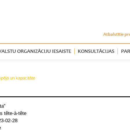
Atbalstītie pr
LSTU ORGANIZĀCIJU IESAISTE
KONSULTĀCIJAS
PAR
tspēja un kapacitāte
ta”
 tête-à-tête
23-02-28
e