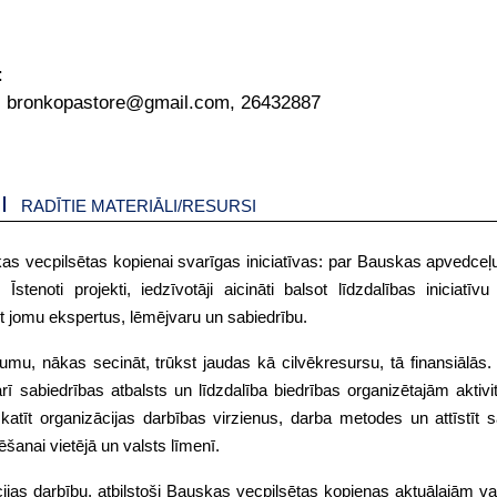
:
, bronkopastore@gmail.com, 26432887
RADĪTIE MATERIĀLI/RESURSI
s vecpilsētas kopienai svarīgas iniciatīvas: par Bauskas apvedceļu
enoti projekti, iedzīvotāji aicināti balsot līdzdalības iniciatīvu
ot jomu ekspertus, lēmējvaru un sabiedrību.
mu, nākas secināt, trūkst jaudas kā cilvēkresursu, tā finansiālās. J
arī sabiedrības atbalsts un līdzdalība biedrības organizētajām aktiv
atīt organizācijas darbības virzienus, darba metodes un attīstīt 
šanai vietējā un valsts līmenī.
ācijas darbību, atbilstoši Bauskas vecpilsētas kopienas aktuālajām v