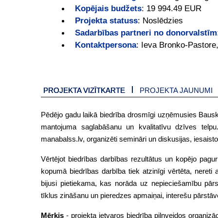
Kopējais budžets
:
19 994.49 EUR
Projekta statuss
:
Noslēdzies
Sadarbības partneri no donorvalstīm
Kontaktpersona
:
Ieva Bronko-Pastore
PROJEKTA VIZĪTKARTE
PROJEKTA JAUNUMI
Pēdējo gadu laikā biedrība drosmīgi uzņēmusies Bauska
mantojuma saglabāšanu un kvalitatīvu dzīves telpu. Īst
manabalss.lv, organizēti semināri un diskusijas, iesaist
Vērtējot biedrības darbības rezultātus un kopējo paguru
kopumā biedrības darbība tiek atzinīgi vērtēta, nereti 
bijusi pietiekama, kas norāda uz nepieciešamību pārsk
tīklus zināšanu un pieredzes apmaiņai, interešu pārstāvē
Mērķis
- projekta ietvaros biedrība pilnveidos organiz