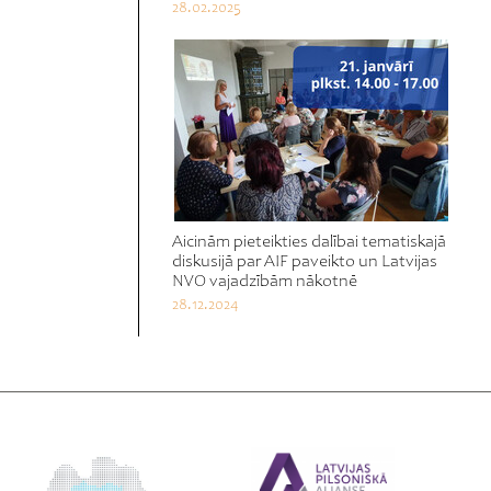
28.02.2025
Aicinām pieteikties dalībai tematiskajā
diskusijā par AIF paveikto un Latvijas
NVO vajadzībām nākotnē
28.12.2024