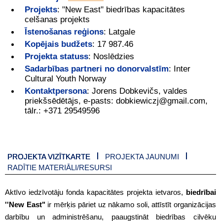
Projekts
:
"New East" biedrības kapacitātes
celšanas projekts
Īstenošanas reģions
:
Latgale
Kopējais budžets
:
17 987.46
Projekta statuss
:
Noslēdzies
Sadarbības partneri no donorvalstīm
:
Inter
Cultural Youth Norway
Kontaktpersona
:
Jorens Dobkevičs, valdes
priekšsēdētājs, e-pasts: dobkiewiczj@gmail.com,
tālr.: +371 29549596
PROJEKTA VIZĪTKARTE
PROJEKTA JAUNUMI
RADĪTIE MATERIĀLI/RESURSI
Aktīvo iedzīvotāju fonda kapacitātes projekta ietvaros,
biedrībai
''New East"
ir mērķis pāriet uz nākamo soli, attīstīt organizācijas
darbību un administrēšanu, paaugstināt biedrības cilvēku