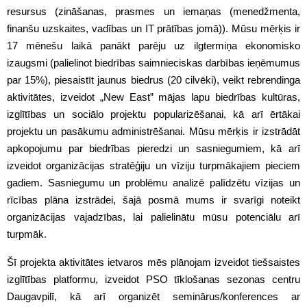
resursus (zināšanas, prasmes un iemaņas (menedžmenta,
finanšu uzskaites, vadības un IT prātības jomā)). Mūsu mērķis ir
17 mēnešu laikā panākt parēju uz ilgtermiņa ekonomisko
izaugsmi (palielinot biedrības saimnieciskas darbības ieņēmumus
par 15%), piesaistīt jaunus biedrus (20 cilvēki), veikt rebrendinga
aktivitātes, izveidot „New East” mājas lapu biedrības kultūras,
izglītības un sociālo projektu popularizēšanai, kā arī ērtākai
projektu un pasākumu administrēšanai. Mūsu mērķis ir izstrādāt
apkopojumu par biedrības pieredzi un sasniegumiem, kā arī
izveidot organizācijas stratēģiju un vīziju turpmākajiem pieciem
gadiem. Sasniegumu un problēmu analizē palīdzētu vīzijas un
rīcības plāna izstrādei, šajā posmā mums ir svarīgi noteikt
organizācijas vajadzības, lai palielinātu mūsu potenciālu arī
turpmāk.
Šī projekta aktivitātes ietvaros mēs plānojam izveidot tiešsaistes
izglītības platformu, izveidot PSO tīklošanas sezonas centru
Daugavpilī, kā arī organizēt seminārus/konferences ar