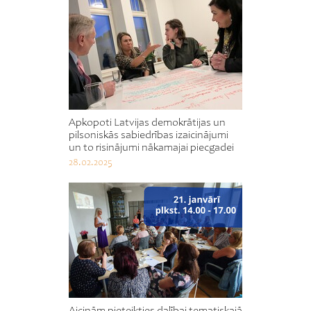
Apkopoti Latvijas demokrātijas un
pilsoniskās sabiedrības izaicinājumi
un to risinājumi nākamajai piecgadei
28.02.2025
Aicinām pieteikties dalībai tematiskajā