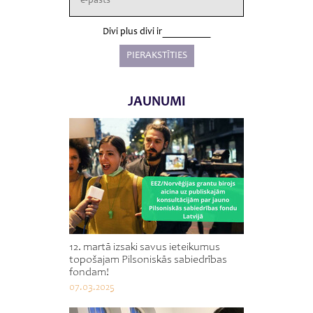
Divi plus divi ir
JAUNUMI
12. martā izsaki savus ieteikumus
topošajam Pilsoniskās sabiedrības
fondam!
07.03.2025