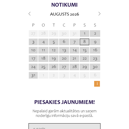
NOTIKUMI
AUGUSTS
2026
P
O
T
C
P
S
S
27
28
29
30
31
1
2
3
4
5
6
7
8
9
10
11
12
13
14
15
16
17
18
19
20
21
22
23
24
25
26
27
28
29
30
31
1
2
3
4
5
6
i
PIESAKIES JAUNUMIEM!
Nepalaid garām aktualitātes un saņem
noderīgu informāciju savā e-pastā.