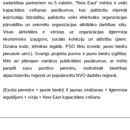
sadarbības partneriem no 5 valstīm. “New East” mērķis ir veikt
kapacitātes celšanas pasākumus, kas palīdzētu stiprināt
iedzīvotāju līdzdalību, palīdzētu veikt efektīvāko organizācijas
pārvaldību un sekmētu organizācijas atklātāko darbības stilu.
Visas aktivitātes ir vērstas uz organizācijas ilgtermiņa
ekonomisko izaugsmi, sociālo kohēziju un attīstību (piem.
Dizaina kods, tehnikas iegāde, PSO tīklu izveide, jauno biedru
piesaiste utml.). Svarīgs projekta posms ir jauno biedru izglītība.
Mēs arī plānojam vairākus publicitātes pasākumus, ar mērķi
paradīt savu pozitīvo piemēru, nodrošināt biedrības
atpazīstamību reģionā un popularizētu NVO darbību reģionā.
(Esoša pieredze + jaunie biedri) X jaunas zināšanas + ilgtermiņa
ieguldījumi + vīzija = New East kapacitātes celšana