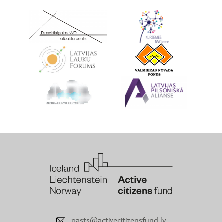
pasts@activecitizensfund.lv