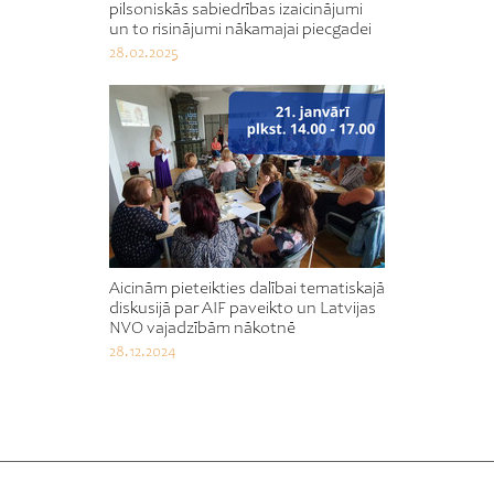
pilsoniskās sabiedrības izaicinājumi
un to risinājumi nākamajai piecgadei
28.02.2025
Aicinām pieteikties dalībai tematiskajā
diskusijā par AIF paveikto un Latvijas
NVO vajadzībām nākotnē
28.12.2024