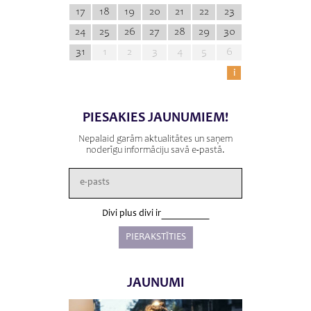
17
18
19
20
21
22
23
24
25
26
27
28
29
30
31
1
2
3
4
5
6
i
PIESAKIES JAUNUMIEM!
Nepalaid garām aktualitātes un saņem
noderīgu informāciju savā e-pastā.
Divi plus divi ir
JAUNUMI