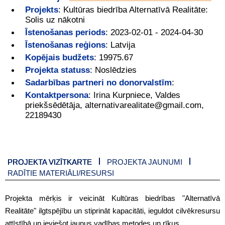
Projekts
:
Kultūras biedrība Alternatīvā Realitāte:
Solis uz nākotni
Īstenošanas periods
:
2023-02-01 - 2024-04-30
Īstenošanas reģions
:
Latvija
Kopējais budžets
:
19975.67
Projekta statuss
:
Noslēdzies
Sadarbības partneri no donorvalstīm
:
Kontaktpersona
:
Irina Kurpniece, Valdes
priekšsēdētāja, alternativarealitate@gmail.com,
22189430
PROJEKTA VIZĪTKARTE
PROJEKTA JAUNUMI
RADĪTIE MATERIĀLI/RESURSI
Projekta mērķis ir veicināt Kultūras biedrības "Alternatīvā
Realitāte" ilgtspējību un stiprināt kapacitāti, ieguldot cilvēkresursu
attīstībā un ieviešot jaunus vadības metodes un rīkus.