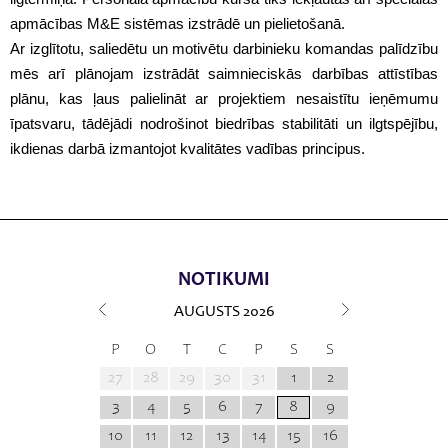
apmācības M&E sistēmas izstrādē un pielietošanā.
Ar izglītotu, saliedētu un motivētu darbinieku komandas palīdzību
mēs arī plānojam izstrādāt saimnieciskās darbības attīstības
plānu, kas ļaus palielināt ar projektiem nesaistītu ieņēmumu
īpatsvaru, tādējādi nodrošinot biedrības stabilitāti un ilgtspējību,
ikdienas darbā izmantojot kvalitātes vadības principus.
NOTIKUMI
AUGUSTS
2026
P
O
T
C
P
S
S
27
28
29
30
31
1
2
3
4
5
6
7
8
9
10
11
12
13
14
15
16