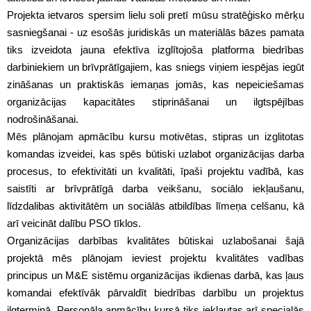
Projekta ietvaros spersim lielu soli pretī mūsu stratēģisko mērķu
sasniegšanai - uz esošās juridiskās un materiālās bāzes pamata
tiks izveidota jauna efektīva izglītojoša platforma biedrības
darbiniekiem un brīvprātīgajiem, kas sniegs viņiem iespējas iegūt
zināšanas un praktiskās iemaņas jomās, kas nepeiciešamas
organizācijas kapacitātes stiprināšanai un ilgtspējības
nodrošināšanai.
Mēs plānojam apmācību kursu motivētas, stipras un izglitotas
komandas izveidei, kas spēs būtiski uzlabot organizācijas darba
procesus, to efektivitāti un kvalitāti, īpaši projektu vadībā, kas
saistīti ar brīvprātīgā darba veikšanu, sociālo iekļaušanu,
līdzdalibas aktivitātēm un sociālās atbildības līmeņa celšanu, kā
arī veicināt dalību PSO tīklos.
Organizācijas darbības kvalitātes būtiskai uzlabošanai šajā
projektā mēs plānojam ieviest projektu kvalitātes vadības
principus un M&E sistēmu organizācijas ikdienas darbā, kas ļaus
komandai efektīvāk pārvaldīt biedrības darbību un projektus
ilgtermiņā. Personāla apmācību kursā tiks iekļautas arī specialās