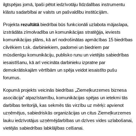
ilgtspējas jomā, īpaši pētot iedzīvotāju līdzdalības instrumentu
klāstu sadarbībai ar valsts un pašvaldību institūcijām.
Projekta
rezultātā
biedrībai būs funkcionāli uzlabota mājaslapa,
izstrādāta zīmolvadība un komunikācijas stratēģija, ieviests
komunikācijas plāns, kā arī nodrošinātas apmācības 15 biedrības
cilvēkiem t.sk. darbiniekiem, padomei un biedriem par
mūsdienīgu komunikāciju, publisko runu un vietējās sabiedrības
iesaistīšanu, kā arī veicināta darbinieku izpratne par
demokrātiskajām vērtībām un spēja veidot iesaistīto pušu
forumus.
Kopumā projekts veicinās biedrības „Ziemeļkurzemes biznesa
asociācija” atpazīstamību, komunikācijas spējas un ietekmi tās
darbības teritorijā, kas sekmēs tās virzību uz mērķi: apvienot
uzņēmējus, sabiedriskās organizācijas un citus Ziemeļkurzemes
lauku iedzīvotājus uzņēmējdarbības un dzīves vides uzlabošanai,
vietējās sabiedrības labklājības celšanai.