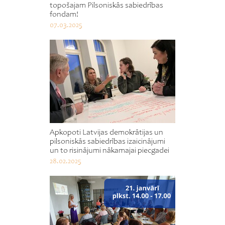
topošajam Pilsoniskās sabiedrības
fondam!
07.03.2025
Apkopoti Latvijas demokrātijas un
pilsoniskās sabiedrības izaicinājumi
un to risinājumi nākamajai piecgadei
28.02.2025