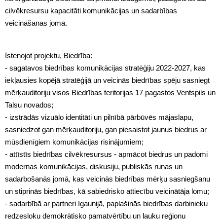
cilvēkresursu kapacitāti komunikācijas un sadarbības
veicināšanas jomā.
Īstenojot projektu, Biedrība:
- sagatavos biedrības komunikācijas stratēģiju 2022-2027, kas
iekļausies kopējā stratēģijā un veicinās biedrības spēju sasniegt
mērķauditoriju visos Biedrības teritorijas 17 pagastos Ventspils un
Talsu novados;
- izstrādās vizuālo identitāti un pilnībā pārbūvēs mājaslapu,
sasniedzot gan mērķauditoriju, gan piesaistot jaunus biedrus ar
mūsdienīgiem komunikācijas risinājumiem;
- attīstīs biedrības cilvēkresursus - apmācot biedrus un padomi
modernas komunikācijas, diskusiju, publiskās runas un
sadarbošanās jomā, kas veicinās biedrības mērķu sasniegšanu
un stiprinās biedrības, kā sabiedrisko attiecību veicinātāja lomu;
- sadarbībā ar partneri Igaunijā, paplašinās biedrības darbinieku
redzesloku demokrātisko pamatvērtību un lauku reģionu