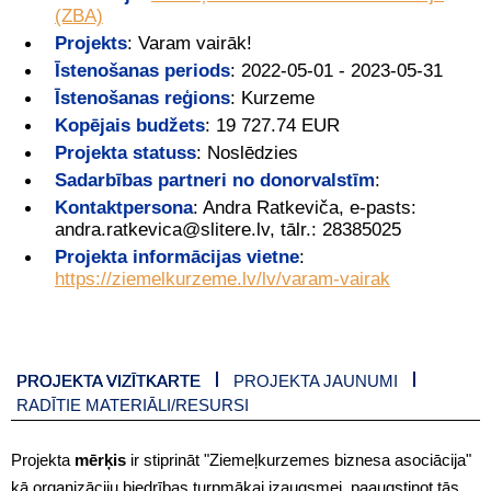
(ZBA)
Projekts
:
Varam vairāk!
Īstenošanas periods
:
2022-05-01 - 2023-05-31
Īstenošanas reģions
:
Kurzeme
Kopējais budžets
:
19 727.74 EUR
Projekta statuss
:
Noslēdzies
Sadarbības partneri no donorvalstīm
:
Kontaktpersona
:
Andra Ratkeviča, e-pasts:
andra.ratkevica@slitere.lv, tālr.: 28385025
Projekta informācijas vietne
:
https://ziemelkurzeme.lv/lv/varam-vairak
PROJEKTA VIZĪTKARTE
PROJEKTA JAUNUMI
RADĪTIE MATERIĀLI/RESURSI
Projekta
mērķis
ir stiprināt "Ziemeļkurzemes biznesa asociācija"
kā organizāciju biedrības turpmākai izaugsmei, paaugstinot tās