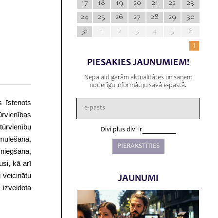
17
18
19
20
21
22
23
24
25
26
27
28
29
30
31
1
2
3
4
5
6
i
PIESAKIES JAUNUMIEM!
Nepalaid garām aktualitātes un saņem
noderīgu informāciju savā e-pastā.
s īstenots
rvienības
tūrvienību
Divi plus divi ir
rmulēšanā,
sniegšana,
si, kā arī
 veicinātu
JAUNUMI
 izveidota