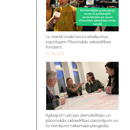
12. martā izsaki savus ieteikumus
topošajam Pilsoniskās sabiedrības
fondam!
07.03.2025
Apkopoti Latvijas demokrātijas un
pilsoniskās sabiedrības izaicinājumi un
to risinājumi nākamajai piecgadei