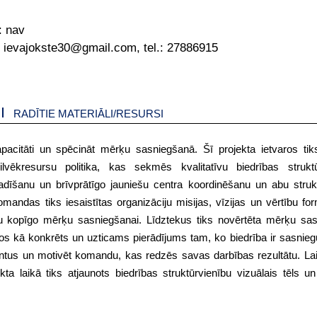
:
nav
: ievajokste30@gmail.com, tel.: 27886915
RADĪTIE MATERIĀLI/RESURSI
apacitāti un spēcināt mērķu sasniegšanā. Šī projekta ietvaros tik
ēkresursu politika, kas sekmēs kvalitatīvu biedrības struktū
adīšanu un brīvprātīgo jauniešu centra koordinēšanu un abu struk
omandas tiks iesaistītas organizāciju misijas, vīzijas un vērtību fo
bu kopīgo mērķu sasniegšanai. Līdztekus tiks novērtēta mērķu sa
os kā konkrēts un uzticams pierādījums tam, ko biedrība ir sasniegu
ientus un motivēt komandu, kas redzēs savas darbības rezultātu. Lai
a laikā tiks atjaunots biedrības struktūrvienību vizuālais tēls un