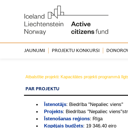
JAUNUMI
PROJEKTU KONKURSI
DONOROVA
Atbalstītie projekti: Kapacitātes projekti programmā Ilg
PAR PROJEKTU
Īstenotājs
:
Biedrība "Nepaliec viens"
Projekts
:
Biedrības "Nepaliec viens"st
Īstenošanas reģions
:
Rīga
Kopējais budžets
:
19 346.40 eiro