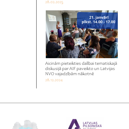
28.02.2025
Aicinām pieteikties dalībai tematiskajā
diskusijā par AIF paveikto un Latvijas
NVO vajadzībām nākotnē
28.12.2024