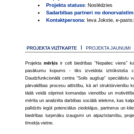
Projekta statuss
:
Noslēdzies
Sadarbības partneri no donorvalstīm
Kontaktpersona
:
Ieva Jokste, e-pasts
PROJEKTA VIZĪTKARTE
PROJEKTA JAUNUMI
Projekta
mērķis
ir celt biedrības "Nepaliec viens" k
pasākumu kopums - tiks izveidota iztrūkstoša cilv
Daudzfunkcionālā centra "Solis augšup" speciālistu v
pārvaldības procesu attīstību, kā arī struktūrvienību k
tādā veidā stiprinot komandas vienotību un motivētī
mērīta un analizēta darbības sociālā ietekme, kas kalp
palīdzēs iegūt potenciālus ziedotājus, partnerus un kl
biedrības turpmāku izaugsmi un atpazīstamību, projekt
tīmekļa vietne.