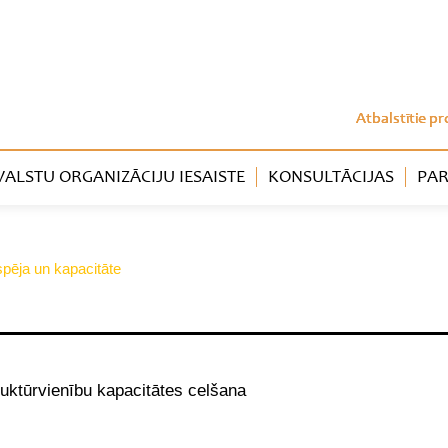
Atbalstītie pr
LSTU ORGANIZĀCIJU IESAISTE
KONSULTĀCIJAS
PAR
tspēja un kapacitāte
ruktūrvienību kapacitātes celšana