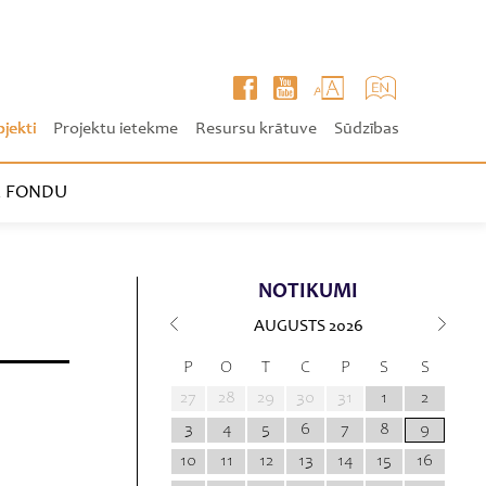
ojekti
Projektu ietekme
Resursu krātuve
Sūdzības
 FONDU
NOTIKUMI
AUGUSTS
2026
P
O
T
C
P
S
S
27
28
29
30
31
1
2
3
4
5
6
7
8
9
10
11
12
13
14
15
16