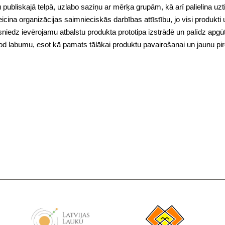
u publiskajā telpā, uzlabo saziņu ar mērķa grupām, kā arī palielina uz
cina organizācijas saimnieciskās darbības attīstību, jo visi produkti 
 sniedz ievērojamu atbalstu produkta prototipa izstrādē un palīdz apg
i dod labumu, esot kā pamats tālākai produktu pavairošanai un jaunu pi