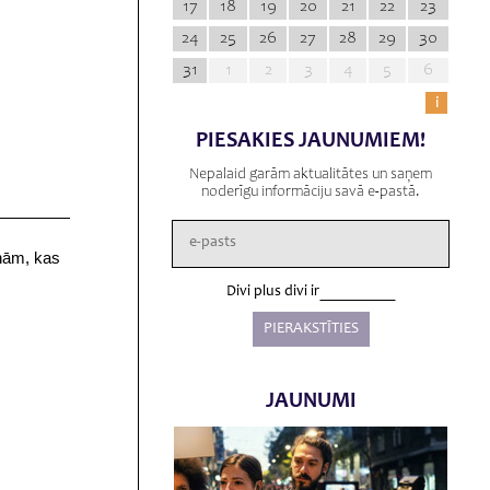
17
18
19
20
21
22
23
24
25
26
27
28
29
30
31
1
2
3
4
5
6
i
PIESAKIES JAUNUMIEM!
Nepalaid garām aktualitātes un saņem
noderīgu informāciju savā e-pastā.
onām, kas
Divi plus divi ir
JAUNUMI