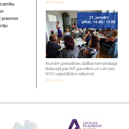
28.02.2025
ticamību
un
ūt prasmes
rcēju
Aicinām pieteikties dalībai tematiskajā
diskusijā par AIF paveikto un Latvijas
NVO vajadzībām nākotnē
28.12.2024