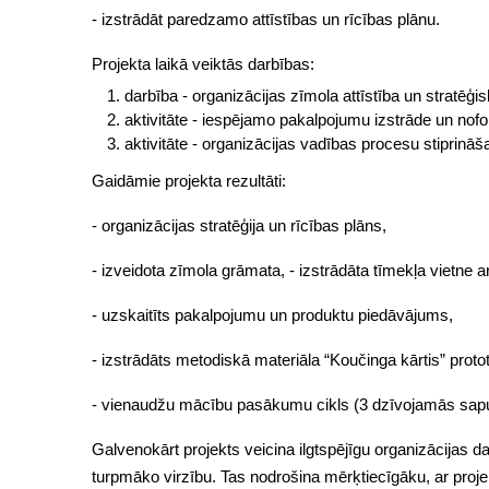
- izstrādāt paredzamo attīstības un rīcības plānu.
Projekta laikā veiktās darbības:
darbība - organizācijas zīmola attīstība un stratēģi
aktivitāte - iespējamo pakalpojumu izstrāde un no
aktivitāte - organizācijas vadības procesu stiprināš
Gaidāmie projekta rezultāti:
- organizācijas stratēģija un rīcības plāns,
- izveidota zīmola grāmata, - izstrādāta tīmekļa vietne a
- uzskaitīts pakalpojumu un produktu piedāvājums,
- izstrādāts metodiskā materiāla “Koučinga kārtis” protot
- vienaudžu mācību pasākumu cikls (3 dzīvojamās sapul
Galvenokārt projekts veicina ilgtspējīgu organizācijas da
turpmāko virzību. Tas nodrošina mērķtiecīgāku, ar proje