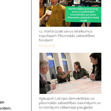
12. martā izsaki savus ieteikumus
topošajam Pilsoniskās sabiedrības
fondam!
07.03.2025
Apkopoti Latvijas demokrātijas un
jas
pilsoniskās sabiedrības izaicinājumi un
to risinājumi nākamajai piecgadei
avotiem.