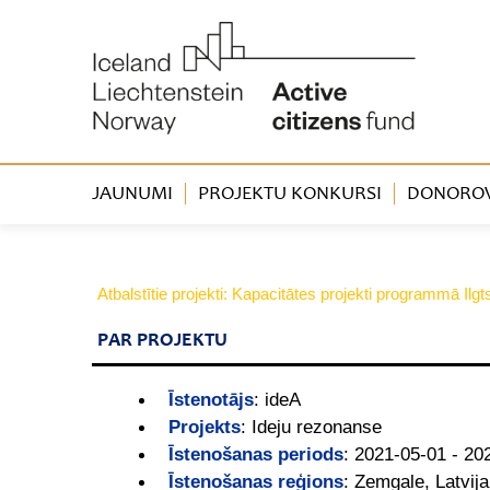
JAUNUMI
PROJEKTU KONKURSI
DONOROVA
Atbalstītie projekti: Kapacitātes projekti programmā Ilg
PAR PROJEKTU
Īstenotājs
:
ideA
Projekts
:
Ideju rezonanse
Īstenošanas periods
:
2021-05-01 - 20
Īstenošanas reģions
:
Zemgale, Latvija