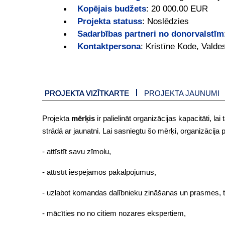
Kopējais budžets
:
20 000.00 EUR
Projekta statuss
:
Noslēdzies
Sadarbības partneri no donorvalstīm
Kontaktpersona
:
Kristīne Kode, Vald
PROJEKTA VIZĪTKARTE
PROJEKTA JAUNUMI
Projekta
mērķis
ir palielināt organizācijas kapacitāti, l
strādā ar jaunatni. Lai sasniegtu šo mērķi, organizācija p
- attīstīt savu zīmolu,
- attīstīt iespējamos pakalpojumus,
- uzlabot komandas dalībnieku zināšanas un prasmes, to
- mācīties no no citiem nozares ekspertiem,