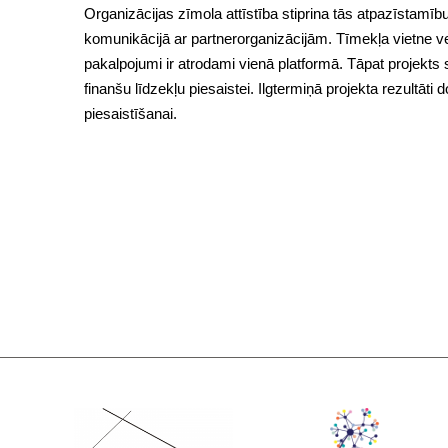
Organizācijas zīmola attīstība stiprina tās atpazīstamīb
komunikācijā ar partnerorganizācijām. Tīmekļa vietne vei
pakalpojumi ir atrodami vienā platformā. Tāpat projekts
finanšu līdzekļu piesaistei. Ilgtermiņā projekta rezultāt
piesaistīšanai.