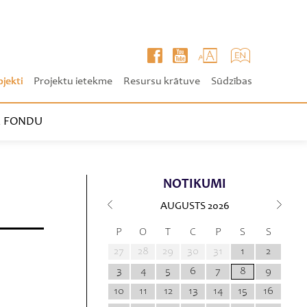
ojekti
Projektu ietekme
Resursu krātuve
Sūdzības
 FONDU
NOTIKUMI
AUGUSTS
2026
P
O
T
C
P
S
S
27
28
29
30
31
1
2
3
4
5
6
7
8
9
10
11
12
13
14
15
16