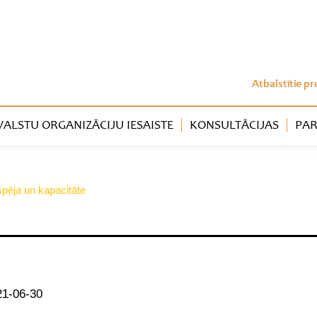
Atbalstītie pr
LSTU ORGANIZĀCIJU IESAISTE
KONSULTĀCIJAS
PAR
tspēja un kapacitāte
21-06-30