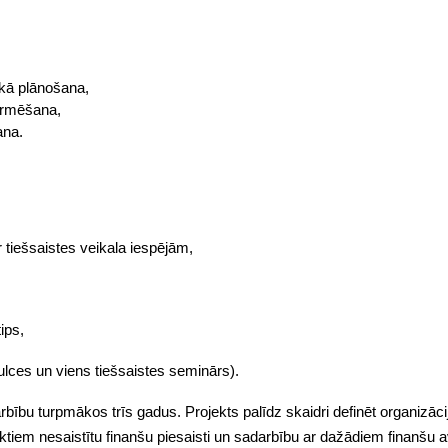
skā plānošana,
formēšana,
ana.
r tiešsaistes veikala iespējām,
ips,
ces un viens tiešsaistes seminārs).
rbību turpmākos trīs gadus. Projekts palīdz skaidri definēt organizāci
ktiem nesaistītu finanšu piesaisti un sadarbību ar dažādiem finanšu 