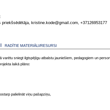
:
es priekšsēdētāja, kristine.kode@gmail.com, +37126953177
RADĪTIE MATERIĀLI/RESURSI
ai tā varētu sniegt ilgtspējīgu atbalstu jauniešiem, pedagogiem un pers
rojekta laikā plāno:
starp palielināt viņu pašapziņu,