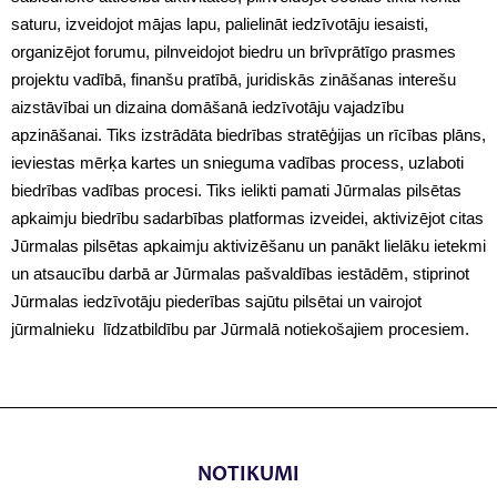
saturu, izveidojot mājas lapu, palielināt iedzīvotāju iesaisti,
organizējot forumu, pilnveidojot biedru un brīvprātīgo prasmes
projektu vadībā, finanšu pratībā, juridiskās zināšanas interešu
aizstāvībai un dizaina domāšanā iedzīvotāju vajadzību
apzināšanai. Tiks izstrādāta biedrības stratēģijas un rīcības plāns,
ieviestas mērķa kartes un snieguma vadības process, uzlaboti
biedrības vadības procesi. Tiks ielikti pamati Jūrmalas pilsētas
apkaimju biedrību sadarbības platformas izveidei, aktivizējot citas
Jūrmalas pilsētas apkaimju aktivizēšanu un panākt lielāku ietekmi
un atsaucību darbā ar Jūrmalas pašvaldības iestādēm, stiprinot
Jūrmalas iedzīvotāju piederības sajūtu pilsētai un vairojot
jūrmalnieku līdzatbildību par Jūrmalā notiekošajiem procesiem.
NOTIKUMI