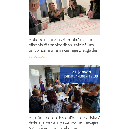
Apkopoti Latvijas demokrātijas un
pilsoniskās sabiedrības izaicinājumi
un to risinājumi nākamajai piecgadei
28.02.2025
Aicinām pieteikties dalībai tematiskajā
diskusijā par AIF paveikto un Latvijas
NVO vajadzībām nākotnē