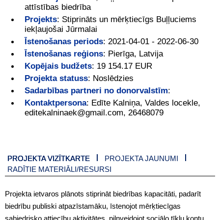
attīstības biedrība
Projekts
:
Stiprināts un mērķtiecīgs Buļļuciems
iekļaujošai Jūrmalai
Īstenošanas periods
:
2021-04-01 - 2022-06-30
Īstenošanas reģions
:
Pierīga, Latvija
Kopējais budžets
:
19 154.17 EUR
Projekta statuss
:
Noslēdzies
Sadarbības partneri no donorvalstīm
:
Kontaktpersona
:
Edīte Kalniņa, Valdes locekle,
editekalninaek@gmail.com, 26468079
PROJEKTA VIZĪTKARTE
PROJEKTA JAUNUMI
RADĪTIE MATERIĀLI/RESURSI
Projekta ietvaros plānots stiprināt biedrības kapacitāti, padarīt
biedrību publiski atpazīstamāku, īstenojot mērķtiecīgas
sabiedrisko attiecību aktivitātes, pilnveidojot sociālo tīklu kontu