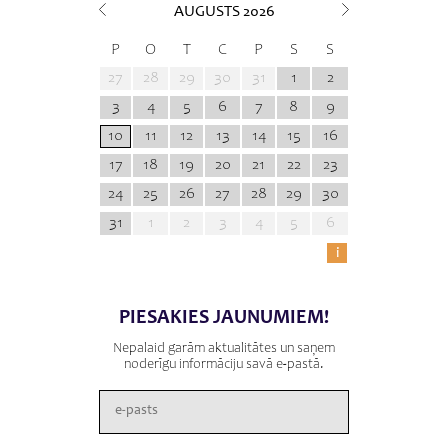
AUGUSTS
2026
P
O
T
C
P
S
S
27
28
29
30
31
1
2
3
4
5
6
7
8
9
10
11
12
13
14
15
16
17
18
19
20
21
22
23
24
25
26
27
28
29
30
31
1
2
3
4
5
6
i
PIESAKIES JAUNUMIEM!
Nepalaid garām aktualitātes un saņem
noderīgu informāciju savā e-pastā.