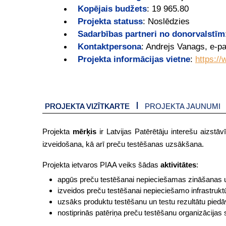
Kopējais budžets
:
19 965.80
Projekta statuss
:
Noslēdzies
Sadarbības partneri no donorvalstīm
Kontaktpersona
:
Andrejs Vanags, e-pa
Projekta informācijas vietne
:
https://
PROJEKTA VIZĪTKARTE
PROJEKTA JAUNUMI
Projekta
mērķis
ir Latvijas Patērētāju interešu aizstā
izveidošana, kā arī preču testēšanas uzsākšana.
Projekta ietvaros PIAA veiks šādas
aktivitātes
:
apgūs preču testēšanai nepieciešamas zināšanas 
izveidos preču testēšanai nepieciešamo infrastrukt
uzsāks produktu testēšanu un testu rezultātu pied
nostiprinās patēriņa preču testēšanu organizācijas str