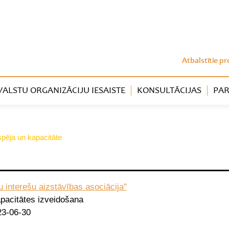
Atbalstītie pr
LSTU ORGANIZĀCIJU IESAISTE
KONSULTĀCIJAS
PAR
tspēja un kapacitāte
u interešu aizstāvības asociācija"
pacitātes izveidošana
23-06-30