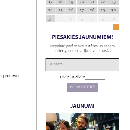
17
18
19
20
21
22
23
24
25
26
27
28
29
30
31
1
2
3
4
5
6
i
PIESAKIES JAUNUMIEM!
Nepalaid garām aktualitātes un saņem
noderīgu informāciju savā e-pastā.
un procesu
Divi plus divi ir
JAUNUMI