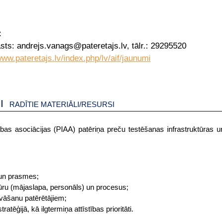
:
sts: andrejs.vanags@pateretajs.lv, tālr.: 29295520
www.pateretajs.lv/index.php/lv/aif/jaunumi
RADĪTIE MATERIĀLI/RESURSI
vības asociācijas (PIAA) patēriņa preču testēšanas infrastruktūras 
un prasmes;
ūru (mājaslapa, personāls) un procesus;
āvāšanu patērētājiem;
atēģijā, kā ilgtermiņa attīstības prioritāti.