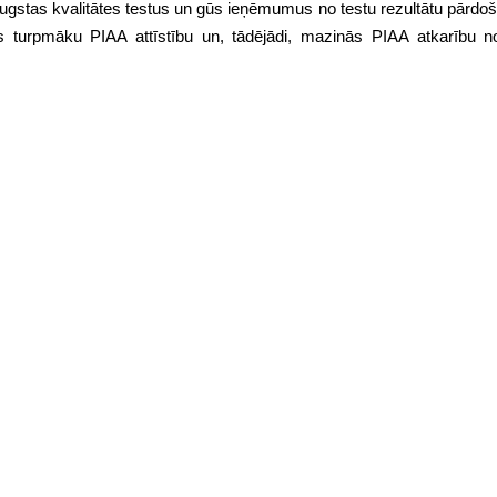
gstas kvalitātes testus un gūs ieņēmumus no testu rezultātu pārdoš
s turpmāku PIAA attīstību un, tādējādi, mazinās PIAA atkarību n