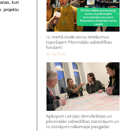
anas, kuri
o projektu
12. martā izsaki savus ieteikumus
topošajam Pilsoniskās sabiedrības
fondam!
07.03.2025
Apkopoti Latvijas demokrātijas un
pilsoniskās sabiedrības izaicinājumi un
to risinājumi nākamajai piecgadei