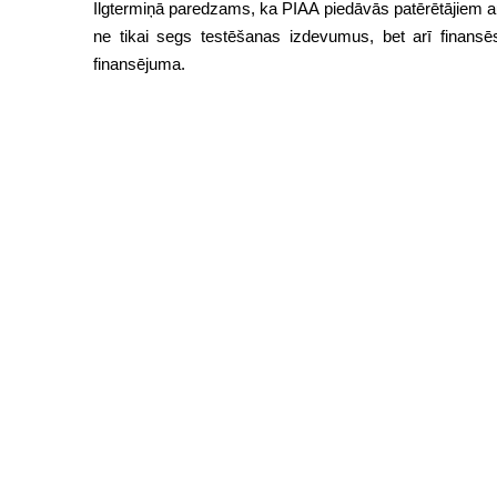
Ilgtermiņā paredzams, ka PIAA piedāvās patērētājiem au
ne tikai segs testēšanas izdevumus, bet arī finansē
finansējuma.