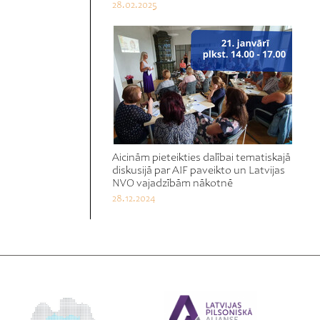
28.02.2025
Aicinām pieteikties dalībai tematiskajā
diskusijā par AIF paveikto un Latvijas
NVO vajadzībām nākotnē
28.12.2024