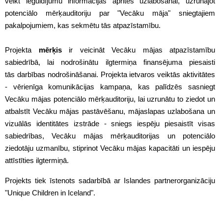
veikt ieguldījumu informācijas aprites uzlabošanai, uzrunājot
potenciālo mērķauditoriju par "Vecāku māja" sniegtajiem
pakalpojumiem, kas sekmētu tās atpazīstamību.
Projekta
mērķis
ir veicināt Vecāku mājas atpazīstamību
sabiedrībā, lai nodrošinātu ilgtermiņa finansējuma piesaisti
tās darbības nodrošināšanai. Projekta ietvaros veiktās aktivitātes
- vērienīga komunikācijas kampaņa, kas palīdzēs sasniegt
Vecāku mājas potenciālo mērķauditoriju, lai uzrunātu to ziedot un
atbalstīt Vecāku mājas pastāvēšanu, mājaslapas uzlabošana un
vizuālās identitātes izstrāde - sniegs iespēju piesaistīt visas
sabiedrības, Vecāku mājas mērķauditorijas un potenciālo
ziedotāju uzmanību, stiprinot Vecāku mājas kapacitāti un iespēju
attīstīties ilgtermiņā.
Projekts tiek īstenots sadarbībā ar Islandes partnerorganizāciju
"Unique Children in Iceland".