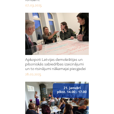
07.03.2025
Apkopoti Latvijas demokrātijas un
pilsoniskās sabiedrības izaicinājumi
un to risinājumi nākamajai piecgadei
28.02.2025