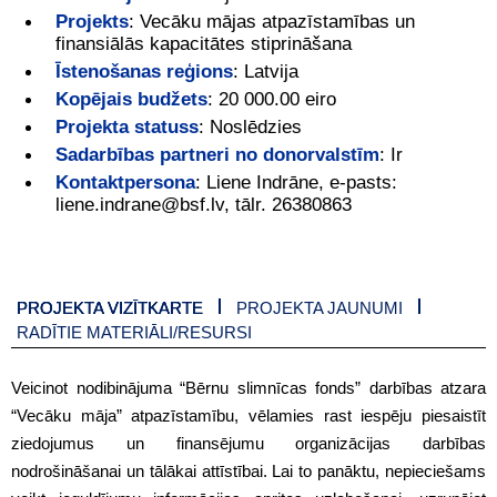
Projekts
:
Vecāku mājas atpazīstamības un
finansiālās kapacitātes stiprināšana
Īstenošanas reģions
:
Latvija
Kopējais budžets
:
20 000.00 eiro
Projekta statuss
:
Noslēdzies
Sadarbības partneri no donorvalstīm
:
Ir
Kontaktpersona
:
Liene Indrāne, e-pasts:
liene.indrane@bsf.lv, tālr. 26380863
PROJEKTA VIZĪTKARTE
PROJEKTA JAUNUMI
RADĪTIE MATERIĀLI/RESURSI
Veicinot nodibinājuma “Bērnu slimnīcas fonds” darbības atzara
“Vecāku māja” atpazīstamību, vēlamies rast iespēju piesaistīt
ziedojumus un finansējumu organizācijas darbības
nodrošināšanai un tālākai attīstībai. Lai to panāktu, nepieciešams