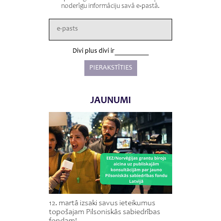
noderīgu informāciju savā e-pastā.
Divi plus divi ir
JAUNUMI
12. martā izsaki savus ieteikumus
topošajam Pilsoniskās sabiedrības
fondam!