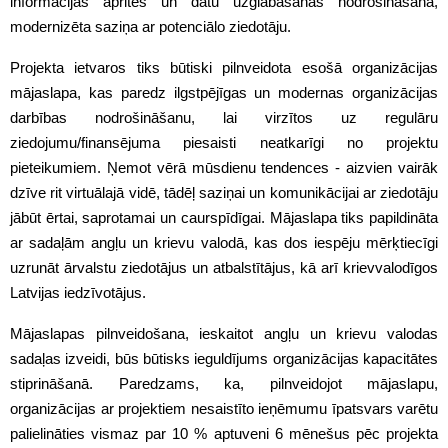
informācijas aprites un datu uzglabāšanas nodrošināšana,
modernizēta saziņa ar potenciālo ziedotāju.
Projekta ietvaros tiks būtiski pilnveidota esošā organizācijas
mājaslapa, kas paredz ilgstpējīgas un modernas organizācijas
darbības nodrošināšanu, lai virzītos uz regulāru
ziedojumu/finansējuma piesaisti neatkarīgi no projektu
pieteikumiem. Ņemot vērā mūsdienu tendences - aizvien vairāk
dzīve rit virtuālajā vidē, tādēļ saziņai un komunikācijai ar ziedotāju
jābūt ērtai, saprotamai un caurspīdīgai. Mājaslapa tiks papildināta
ar sadaļām angļu un krievu valodā, kas dos iespēju mērķtiecīgi
uzrunāt ārvalstu ziedotājus un atbalstītājus, kā arī krievvalodīgos
Latvijas iedzīvotājus.
Mājaslapas pilnveidošana, ieskaitot angļu un krievu valodas
sadaļas izveidi, būs būtisks ieguldījums organizācijas kapacitātes
stiprināšanā. Paredzams, ka, pilnveidojot mājaslapu,
organizācijas ar projektiem nesaistīto ieņēmumu īpatsvars varētu
palielināties vismaz par 10 % aptuveni 6 mēnešus pēc projekta