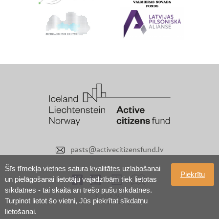
pasts@activecitizensfund.lv
Šīs tīmekļa vietnes satura kvalitātes uzlabošanai
Piekrītu
un pielāgošanai lietotāju vajadzībām tiek lietotas
sīkdatnes - tai skaitā arī trešo pušu sīkdatnes.
© 2026 ACF
Turpinot lietot šo vietni, Jūs piekrītat sīkdatņu
Visas tiesības aizsargātas
lietošanai.