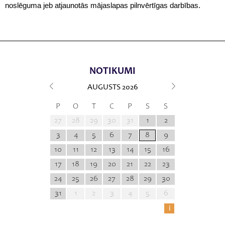
noslēguma jeb atjaunotās mājaslapas pilnvērtīgas darbības.
NOTIKUMI
AUGUSTS
2026
P
O
T
C
P
S
S
27
28
29
30
31
1
2
3
4
5
6
7
8
9
10
11
12
13
14
15
16
17
18
19
20
21
22
23
24
25
26
27
28
29
30
31
1
2
3
4
5
6
i