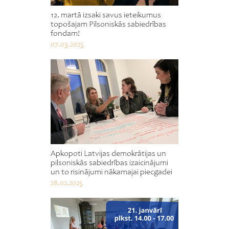
12. martā izsaki savus ieteikumus
topošajam Pilsoniskās sabiedrības
fondam!
07.03.2025
Apkopoti Latvijas demokrātijas un
pilsoniskās sabiedrības izaicinājumi
un to risinājumi nākamajai piecgadei
28.02.2025