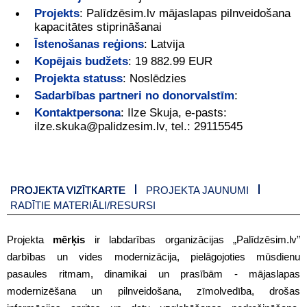
Projekts
:
Palīdzēsim.lv mājaslapas pilnveidošana
kapacitātes stiprināšanai
Īstenošanas reģions
:
Latvija
Kopējais budžets
:
19 882.99 EUR
Projekta statuss
:
Noslēdzies
Sadarbības partneri no donorvalstīm
:
Kontaktpersona
:
Ilze Skuja, e-pasts:
ilze.skuka@palidzesim.lv, tel.: 29115545
PROJEKTA VIZĪTKARTE
PROJEKTA JAUNUMI
RADĪTIE MATERIĀLI/RESURSI
Projekta
mērķis
ir labdarības organizācijas „Palīdzēsim.lv”
darbības un vides modernizācija, pielāgojoties mūsdienu
pasaules ritmam, dinamikai un prasībām - mājaslapas
modernizēšana un pilnveidošana, zīmolvedība, drošas