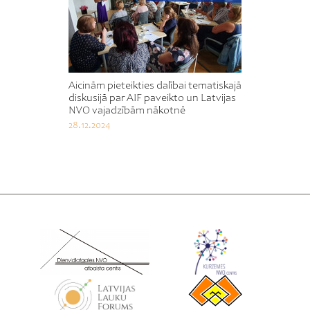
Aicinām pieteikties dalībai tematiskajā
diskusijā par AIF paveikto un Latvijas
NVO vajadzībām nākotnē
28.12.2024