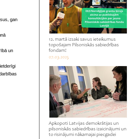
rsus, gan
unā
12. martā izsaki savus ieteikumus
topošajam Pilsoniskās sabiedrības
rībā un
fondam!
07.03.2025
etderīgi
 darbības
Apkopoti Latvijas demokrātijas un
pilsoniskās sabiedrības izaicinājumi un
to risinājumi nākamajai piecgadei