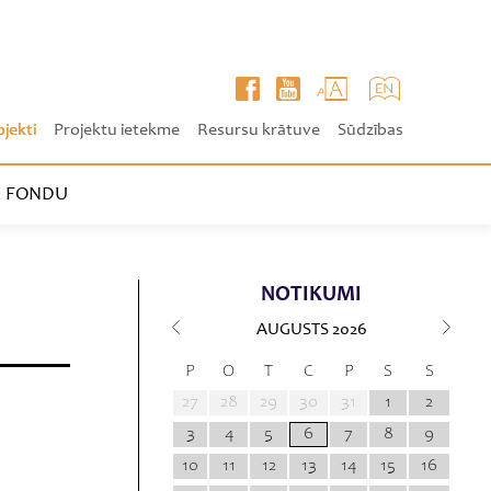
ojekti
Projektu ietekme
Resursu krātuve
Sūdzības
 FONDU
NOTIKUMI
AUGUSTS
2026
P
O
T
C
P
S
S
27
28
29
30
31
1
2
3
4
5
6
7
8
9
10
11
12
13
14
15
16