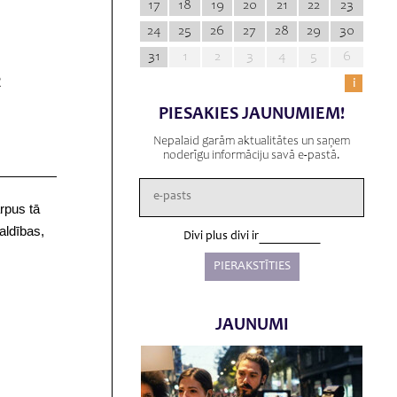
17
18
19
20
21
22
23
24
25
26
27
28
29
30
31
1
2
3
4
5
6
2
i
PIESAKIES JAUNUMIEM!
Nepalaid garām aktualitātes un saņem
noderīgu informāciju savā e-pastā.
ārpus tā
aldības,
Divi plus divi ir
JAUNUMI