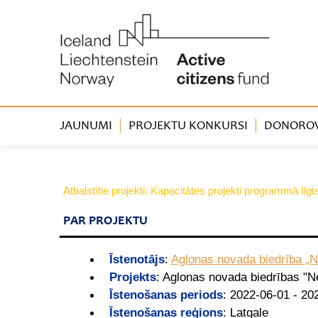
JAUNUMI
PROJEKTU KONKURSI
DONOROVA
Atbalstītie projekti: Kapacitātes projekti programmā Ilg
PAR PROJEKTU
Īstenotājs
:
Aglonas novada biedrība „N
Projekts
:
Aglonas novada biedrības "Ne
Īstenošanas periods
:
2022-06-01 - 20
Īstenošanas reģions
:
Latgale