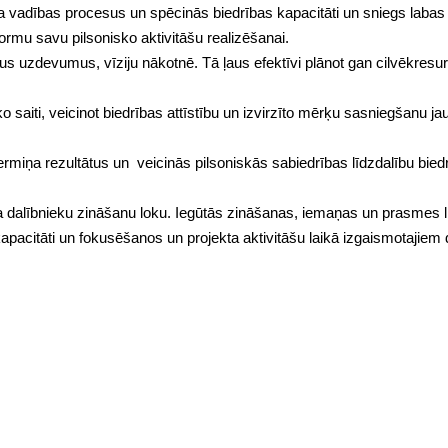
a vadības procesus un spēcinās biedrības kapacitāti un sniegs labas
formu savu pilsonisko aktivitāšu realizēšanai.
aunus uzdevumus, vīziju nākotnē. Tā ļaus efektīvi plānot gan cilvēkresu
 saiti, veicinot biedrības attīstību un izvirzīto mērķu sasniegšanu ja
gtermiņa rezultātus un veicinās pilsoniskās sabiedrības līdzdalību bied
ta dalībnieku zināšanu loku. Iegūtās zināšanas, iemaņas un prasmes li
pacitāti un fokusēšanos un projekta aktivitāšu laikā izgaismotajiem