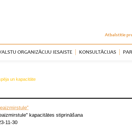
Atbalstītie pr
LSTU ORGANIZĀCIJU IESAISTE
KONSULTĀCIJAS
PAR
tspēja un kapacitāte
eaizmirstule”
aizmirstule" kapacitātes stiprināšana
23-11-30