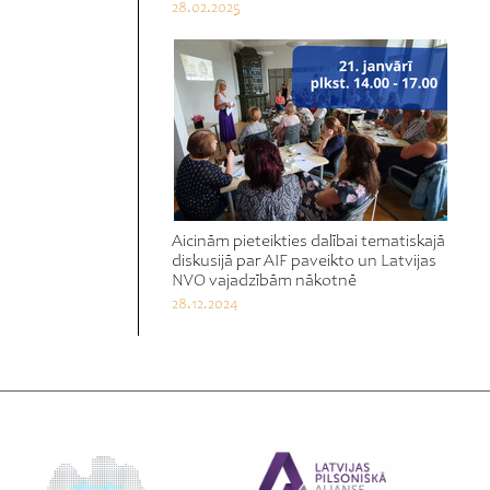
28.02.2025
Aicinām pieteikties dalībai tematiskajā
diskusijā par AIF paveikto un Latvijas
NVO vajadzībām nākotnē
28.12.2024