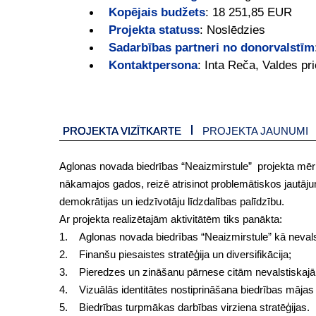
Kopējais budžets
:
18 251,85 EUR
Projekta statuss
:
Noslēdzies
Sadarbības partneri no donorvalstīm
Kontaktpersona
:
Inta Reča, Valdes pr
PROJEKTA VIZĪTKARTE
PROJEKTA JAUNUMI
Aglonas novada biedrības “Neaizmirstule” projekta mērķi 
nākamajos gados, reizē atrisinot problemātiskos jautāju
demokrātijas un iedzīvotāju līdzdalības palīdzību.
Ar projekta realizētajām aktivitātēm tiks panākta:
1. Aglonas novada biedrības “Neaizmirstule” kā nevalsti
2. Finanšu piesaistes stratēģija un diversifikācija;
3. Pieredzes un zināšanu pārnese citām nevalstiskajā
4. Vizuālās identitātes nostiprināšana biedrības mājas 
5. Biedrības turpmākas darbības virziena stratēģijas.