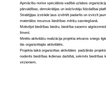
Apmācību norise speciālista vadībā uzlabos organizācij
pārvaldības, demokrātijas un iedzīvotāju līdzdalībai plat
Stratēģijas izstrāde ļaus izvērtēt padarīto un izvirzīt j
materiālos resursus biedrības mērķu sasniegšanā.
Motivējot biedrības biedru, biedrība saņems atgriezenisko
līmenī.
Minēto aktivitāšu realizācija projekta ietvaros sniegs il
tās organizētajās aktivitātēs.
Projekta laikā organizētas aktivitātes padziļinās projek
noderēs biedrības ikdienas darbībā, sekmēs biedrības ka
virzieniem.