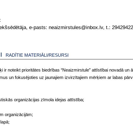
:
iekšsēdētāja, e-pasts: neaizmirstules@inbox.lv, t.: 2942942
RADĪTIE MATERIĀLI/RESURSI
ir noteikt prioritātes biedrības “Neaizmirstule” attīstībai novadā un 
mus un fokusējoties uz jaunajiem izvirzītajiem mērķiem ar labas pārv
skās organizācijas zīmola idejas attīstība;
m organizācijām;
lapā;