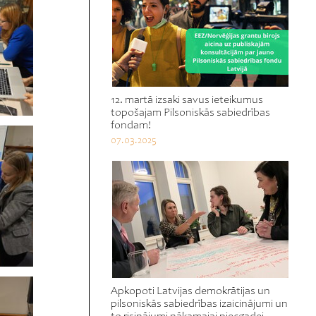
12. martā izsaki savus ieteikumus
topošajam Pilsoniskās sabiedrības
fondam!
07.03.2025
Apkopoti Latvijas demokrātijas un
pilsoniskās sabiedrības izaicinājumi un