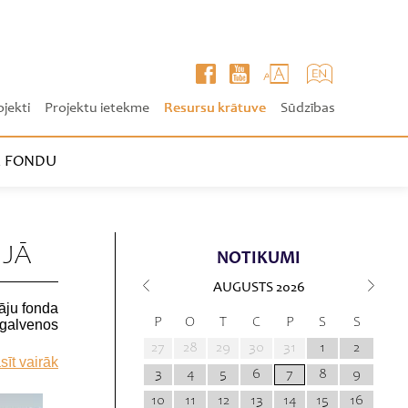
ojekti
Projektu ietekme
Resursu krātuve
Sūdzības
 FONDU
IJĀ
NOTIKUMI
AUGUSTS
2026
āju fonda
P
O
T
C
P
S
S
 galvenos
27
28
29
30
31
1
2
sīt vairāk
3
4
5
6
7
8
9
10
11
12
13
14
15
16