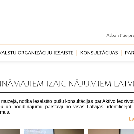
Atbalstītie pr
LSTU ORGANIZĀCIJU IESAISTE
KONSULTĀCIJAS
PAR
SINĀMAJIEM IZAICINĀJUMIEM LATV
uzejā, notika iesaistīto pušu konsultācijas par Aktīvo iedzīvot
bu un nodibinājumu pārstāvji no visas Latvijas, identificējot
umus.
La