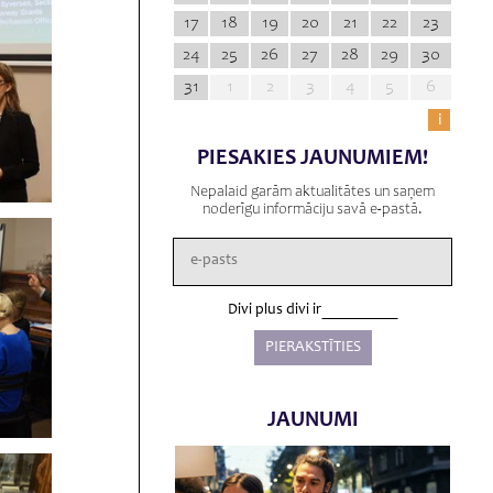
17
18
19
20
21
22
23
24
25
26
27
28
29
30
31
1
2
3
4
5
6
i
PIESAKIES JAUNUMIEM!
Nepalaid garām aktualitātes un saņem
noderīgu informāciju savā e-pastā.
Divi plus divi ir
JAUNUMI