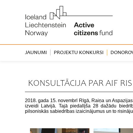
JAUNUMI
PROJEKTU KONKURSI
DONOROVA
« Atpakaļ
KONSULTĀCIJA PAR AIF RI
2018. gada 15. novembrī Rīgā, Raiņa un Aspazijas m
izveidi Latvijā. Tajā piedalījša 28 dažādu biedrī
pilsoniskās sabiedrības izaicinājumus un to risināj