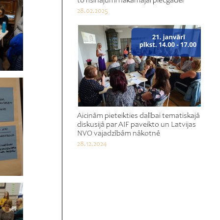
to risinājumi nākamajai piecgadei
28.02.2025
Aicinām pieteikties dalībai tematiskajā
diskusijā par AIF paveikto un Latvijas
NVO vajadzībām nākotnē
28.12.2024