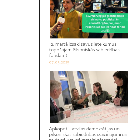
12. martā izsaki savus ieteikumus
topošajam Pilsoniskās sabiedrības
fondam!
07.03.2025
Apkopoti Latvijas demokrātijas un
pilsoniskās sabiedrības izaicinājumi un