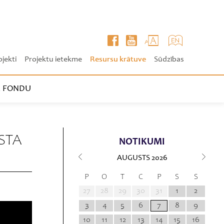
ojekti
Projektu ietekme
Resursu krātuve
Sūdzības
 FONDU
STA
NOTIKUMI
AUGUSTS
2026
P
O
T
C
P
S
S
27
28
29
30
31
1
2
3
4
5
6
7
8
9
10
11
12
13
14
15
16