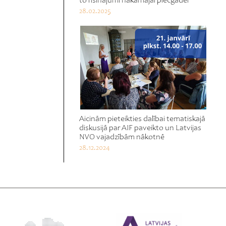
to risinājumi nākamajai piecgadei
28.02.2025
Aicinām pieteikties dalībai tematiskajā
diskusijā par AIF paveikto un Latvijas
NVO vajadzībām nākotnē
28.12.2024