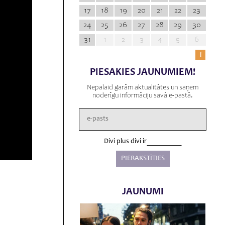
17
18
19
20
21
22
23
24
25
26
27
28
29
30
31
1
2
3
4
5
6
i
PIESAKIES JAUNUMIEM!
Nepalaid garām aktualitātes un saņem
noderīgu informāciju savā e-pastā.
Divi plus divi ir
JAUNUMI