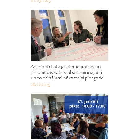
07.03.2025
Apkopoti Latvijas demokrātijas un
pilsoniskās sabiedrības izaicinājumi
un to risinājumi nākamajai piecgadei
28.02.2025