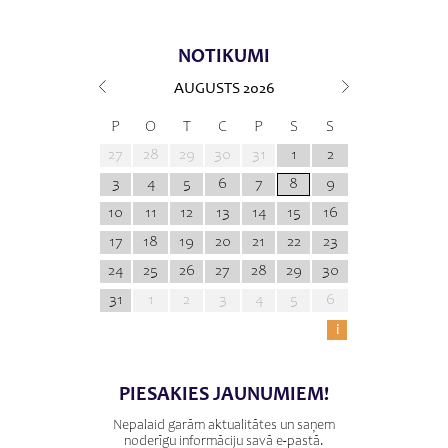
NOTIKUMI
AUGUSTS
2026
P
O
T
C
P
S
S
27
28
29
30
31
1
2
3
4
5
6
7
8
9
10
11
12
13
14
15
16
17
18
19
20
21
22
23
24
25
26
27
28
29
30
31
1
2
3
4
5
6
i
PIESAKIES JAUNUMIEM!
Nepalaid garām aktualitātes un saņem
noderīgu informāciju savā e-pastā.