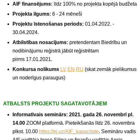
AIF finansējums:
līdz 100% no projekta kopējā budžeta
Projekta ilgums:
6 - 24 mēneši
Projektu īstenošanas periods:
01.04.2022. -
30.04.2024.
Atbilstības nosacījums:
pretendentam Biedrību un
nodibinājumu reģistrā jābūt reģistrētam
pirms 17.01.2021.
Konkursa nolikums
LV
EN
RU
(skat zemāk pielikumus
un noderīgus paraugus)
ATBALSTS PROJEKTU SAGATAVOTĀJIEM
Informatīvais seminārs:
2021. gada 26. novembrī pl.
14.00
ZOOM platformā. Pieteikšanās līdz 26. novembra
plkst. 10.00
https://ej.uz/AIF_kapacitate
. Semināru vadīs
AIF vadītāja Inese Siliņa un finanšu vadītājs Ansis