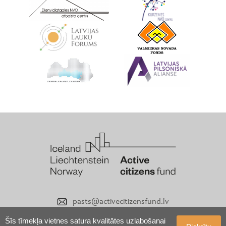
pasts@activecitizensfund.lv
Šīs tīmekļa vietnes satura kvalitātes uzlabošanai