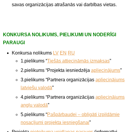
savas organizācijas atrašanās vai darbības vietas.
KONKURSA NOLIKUMS, PIELIKUMI UN NODERĪGI
PARAUGI
Konkursa nolikums
LV
EN
RU
1.pielikums “
Tiešās attiecināmās izmaksas
”
2.pielikums “Projekta iesniedzēja
apliecinājums
”
3.pielikums “Partnera organizācijas
apliecinājums
latviešu valodā
”
4.pielikums “Partnera organizācijas
apliecinājums
angļu valodā
”
5.pielikums “
Pašpārbaudei – obligāti izpildāmie
nosacījumi projekta iesniegšanai
”
Projekta
pieteikuma veidlapas paraugs
(informatīvi-