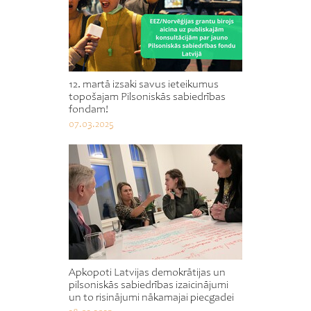
12. martā izsaki savus ieteikumus
topošajam Pilsoniskās sabiedrības
fondam!
07.03.2025
Apkopoti Latvijas demokrātijas un
pilsoniskās sabiedrības izaicinājumi
un to risinājumi nākamajai piecgadei