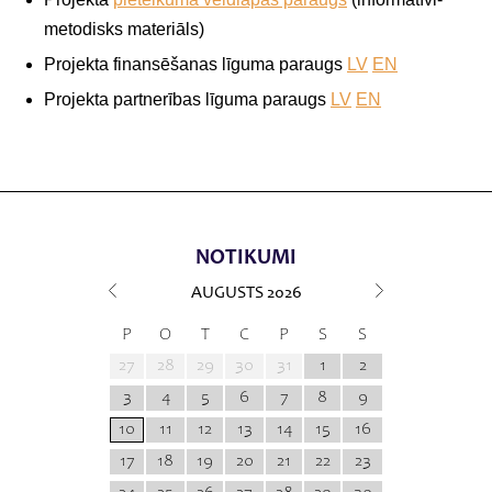
metodisks materiāls)
Projekta finansēšanas līguma paraugs
LV
EN
Projekta partnerības līguma paraugs
LV
EN
NOTIKUMI
AUGUSTS
2026
P
O
T
C
P
S
S
27
28
29
30
31
1
2
3
4
5
6
7
8
9
10
11
12
13
14
15
16
17
18
19
20
21
22
23