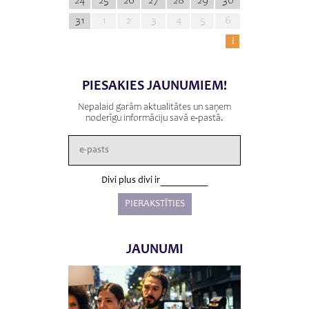
24
25
26
27
28
29
30
31
1
2
3
4
5
6
i
PIESAKIES JAUNUMIEM!
Nepalaid garām aktualitātes un saņem
noderīgu informāciju savā e-pastā.
Divi plus divi ir
JAUNUMI