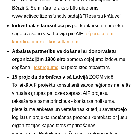
Bērziņš. Semināra ieraksts būs pieejams
www.activecitizensfund.lv sadaļā "Resursu krātuve".
Individuālas konsultācijas
par konkursu un projektu
sagatavošanu visā Latvijā pie AIF
reģionālajiem
koordinatoriem – konsultantiem
.
Atbalsts partnerību veidošanai ar donorvalstu
organizācijām 1800 eiro
apmērā ceļojuma izdevumu
segšanai.
Iesniegums
, lai pieteiktos atbalstam.
15 projektu darbnīcas visā Latvijā
ZOOM vidē.
To laikā AIF projektu konsultanti savos reģionos nelielās
virtuālās grupās palīdzēs saprast AIF projektu
rakstīšanas pamatprincipus - konkursa nolikuma,
pieteikuma anketas un vērtēšanas kritēriju savstarpējo
loģiku un projekta radīšanas procesu kontekstā ar jūsu
organizācijas kapacitātes stiprināšanas
vajadzībām. Pieteikties īpaši aicināti interesenti ar