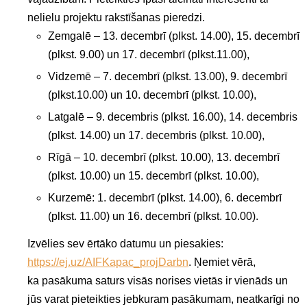
nelielu projektu rakstīšanas pieredzi.
Zemgalē – 13. decembrī (plkst. 14.00), 15. decembrī
(plkst. 9.00) un 17. decembrī (plkst.11.00),
Vidzemē – 7. decembrī (plkst. 13.00), 9. decembrī
(plkst.10.00) un 10. decembrī (plkst. 10.00),
Latgalē – 9. decembris (plkst. 16.00), 14. decembris
(plkst. 14.00) un 17. decembris (plkst. 10.00),
Rīgā – 10. decembrī (plkst. 10.00), 13. decembrī
(plkst. 10.00) un 15. decembrī (plkst. 10.00),
Kurzemē: 1. decembrī (plkst. 14.00), 6. decembrī
(plkst. 11.00) un 16. decembrī (plkst. 10.00).
Izvēlies sev ērtāko datumu un piesakies:
https://ej.uz/AIFKapac_projDarbn
. Ņemiet vērā,
ka pasākuma saturs visās norises vietās ir vienāds un
jūs varat pieteikties jebkuram pasākumam, neatkarīgi no