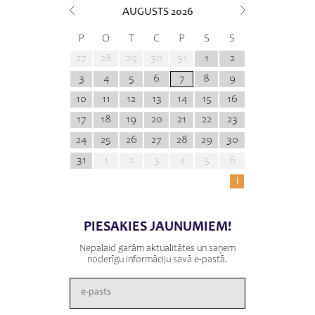
AUGUSTS
2026
P
O
T
C
P
S
S
27
28
29
30
31
1
2
3
4
5
6
7
8
9
10
11
12
13
14
15
16
17
18
19
20
21
22
23
24
25
26
27
28
29
30
31
1
2
3
4
5
6
i
PIESAKIES JAUNUMIEM!
Nepalaid garām aktualitātes un saņem
noderīgu informāciju savā e-pastā.