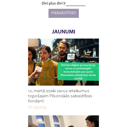
Divi plus divi ir
JAUNUMI
12. martā izsaki savus ieteikumus
topošajam Pilsoniskās sabiedrības
fondam!
07.03.2025