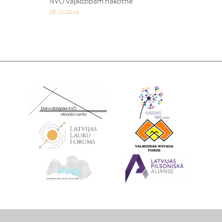
NVO vajadzībām nākotnē
28.12.2024