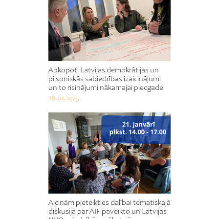
Apkopoti Latvijas demokrātijas un
pilsoniskās sabiedrības izaicinājumi
un to risinājumi nākamajai piecgadei
28.02.2025
Aicinām pieteikties dalībai tematiskajā
diskusijā par AIF paveikto un Latvijas