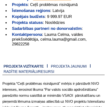
Projekts
:
Ceļš problēmas risinājumā
Īstenošanas reģions
:
Latvija
Kopējais budžets
:
9 999.97 EUR
Projekta statuss
:
Noslēdzies
Sadarbības partneri no donorvalstīm
:
Kontaktpersona
:
Lauma Celma, valdes
priekšsēdētāja, celma.lauma@gmail.com,
29822258
PROJEKTA VIZĪTKARTE
PROJEKTA JAUNUMI
RADĪTIE MATERIĀLI/RESURSI
Projekta “Ceļš problēmas risinājumā” mērķis ir pārstāvēt NVO
intereses, ierosinot likuma “Par valsts sociālo apdrošināšanu"
paredzēto normu saistībā ar minimālo VSAOI pārskatīšanu un
pieņemtā lēmuma izmaiņas attiecībā uz NVO projektu īstenošanu