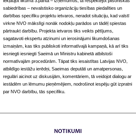
iekļaujot likuma 3.pantā – izņēmumos, tā respektējot pilsoniskās
sabiedrības – nevalstisko organizāciju tiesības piedalīties un
darbības specifiku projektu ietvaros, neradot situāciju, kad valstī
virkne NVO mākslīgi nonāk nodokļu parādos un tādēļ spiestas
pārtraukt darbību. Projekta ietvaros tiks veikts pētījums,
sagatavoti ekspertu atzinumi un ierosinājumi likumdošanas
izmaiņām, kas tiks publiskoti informatīvajā kampaņā, kā arī tiks
iesniegti iesniegti Saeimā un Ministru kabinetā atbilstoši
normatīvajām procedūrām. Tāpat tiks iesaistītas Latvijas NVO,
atbildīgo iestāžu ierēdņi, Saeimas deputāti un amatpersonas,
regulāri aicinot uz diskusijām, komentāriem, tā veidojot dialogu ar
iestādēm un lēmumu pieņēmējiem, nodrošinot iespēju gūt izpratni
par NVO darbību, tās specifiku.
NOTIKUMI