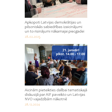
Apkopoti Latvijas demokrātijas un
pilsoniskās sabiedrības izaicinājumi
un to risinājumi nākamajai piecgadei
28.02.2025
Aicinām pieteikties dalībai tematiskajā
diskusijā par AIF paveikto un Latvijas
NVO vajadzībām nākotnē
28.12.2024