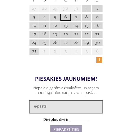
P
O
T
C
P
S
S
27
28
29
30
31
1
2
3
4
5
6
7
8
9
10
11
12
13
14
15
16
17
18
19
20
21
22
23
24
25
26
27
28
29
30
31
1
2
3
4
5
6
i
PIESAKIES JAUNUMIEM!
Nepalaid garām aktualitātes un saņem
noderīgu informāciju savā e-pastā.
Divi plus divi ir