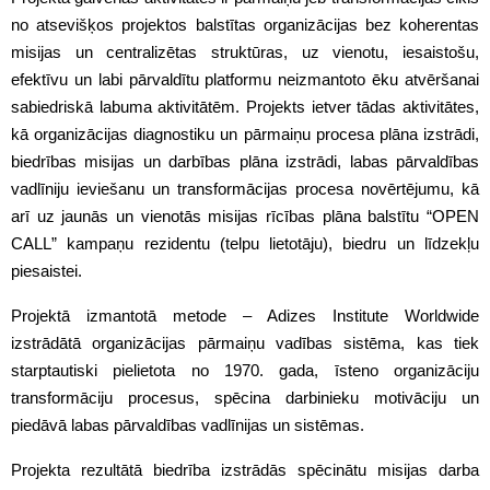
no atsevišķos projektos balstītas organizācijas bez koherentas
misijas un centralizētas struktūras, uz vienotu, iesaistošu,
efektīvu un labi pārvaldītu platformu neizmantoto ēku atvēršanai
sabiedriskā labuma aktivitātēm. Projekts ietver tādas aktivitātes,
kā organizācijas diagnostiku un pārmaiņu procesa plāna izstrādi,
biedrības misijas un darbības plāna izstrādi, labas pārvaldības
vadlīniju ieviešanu un transformācijas procesa novērtējumu, kā
arī uz jaunās un vienotās misijas rīcības plāna balstītu “OPEN
CALL” kampaņu rezidentu (telpu lietotāju), biedru un līdzekļu
piesaistei.
Projektā izmantotā metode – Adizes Institute Worldwide
izstrādātā organizācijas pārmaiņu vadības sistēma, kas tiek
starptautiski pielietota no 1970. gada, īsteno organizāciju
transformāciju procesus, spēcina darbinieku motivāciju un
piedāvā labas pārvaldības vadlīnijas un sistēmas.
Projekta rezultātā biedrība izstrādās spēcinātu misijas darba