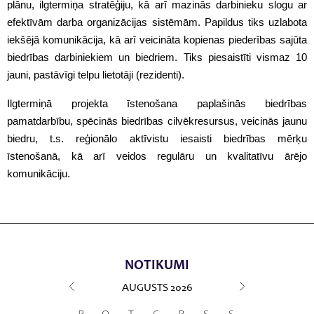
plānu, ilgtermiņa stratēģiju, kā arī mazinās darbinieku slogu ar
efektīvām darba organizācijas sistēmām. Papildus tiks uzlabota
iekšējā komunikācija, kā arī veicināta kopienas piederības sajūta
biedrības darbiniekiem un biedriem. Tiks piesaistīti vismaz 10
jauni, pastāvīgi telpu lietotāji (rezidenti).
Ilgtermiņā projekta īstenošana paplašinās biedrības
pamatdarbību, spēcinās biedrības cilvēkresursus, veicinās jaunu
biedru, t.s. reģionālo aktīvistu iesaisti biedrības mērķu
īstenošanā, kā arī veidos regulāru un kvalitatīvu ārējo
komunikāciju.
NOTIKUMI
AUGUSTS
2026