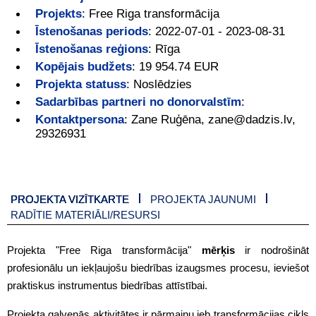
Projekts
:
Free Riga transformācija
Īstenošanas periods
:
2022-07-01 - 2023-08-31
Īstenošanas reģions
:
Rīga
Kopējais budžets
:
19 954.74 EUR
Projekta statuss
:
Noslēdzies
Sadarbības partneri no donorvalstīm
:
Kontaktpersona
:
Zane Ruģēna, zane@dadzis.lv,
29326931
PROJEKTA VIZĪTKARTE
PROJEKTA JAUNUMI
RADĪTIE MATERIĀLI/RESURSI
Projekta "Free Riga transformācija"
mērķis
ir nodrošināt
profesionālu un iekļaujošu biedrības izaugsmes procesu, ieviešot
praktiskus instrumentus biedrības attīstībai.
Projekta galvenās aktivitātes ir pārmaiņu jeb transformācijas cikls