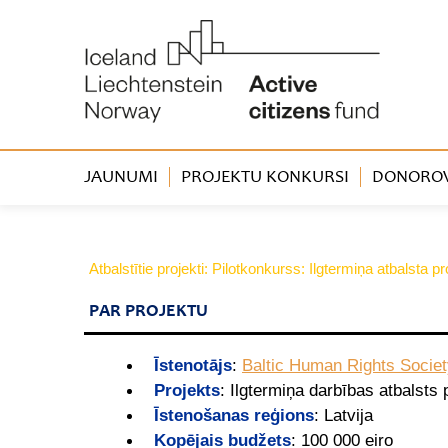
JAUNUMI
PROJEKTU KONKURSI
DONOROVA
Atbalstītie projekti: Pilotkonkurss: Ilgtermiņa atbalsta
PAR PROJEKTU
Īstenotājs
:
Baltic Human Rights Socie
Projekts
:
Ilgtermiņa darbības atbalsts 
Īstenošanas reģions
:
Latvija
Kopējais budžets
:
100 000 eiro