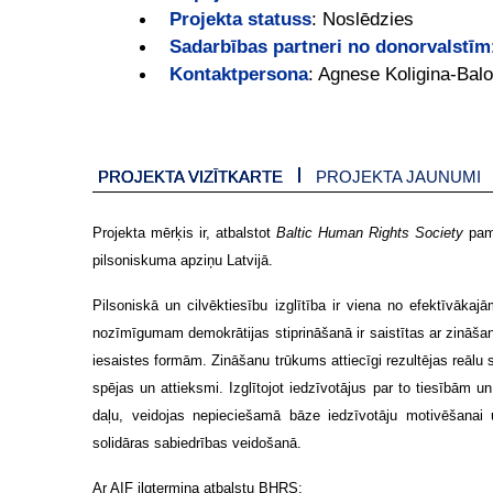
Projekta statuss
:
Noslēdzies
Sadarbības partneri no donorvalstīm
Kontaktpersona
:
Agnese Koligina-Balo
PROJEKTA VIZĪTKARTE
PROJEKTA JAUNUMI
Projekta mērķis ir, atbalstot
Baltic Human Rights Society
pama
pilsoniskuma apziņu Latvijā.
Pilsoniskā un cilvēktiesību izglītība ir viena no efektīvāka
nozīmīgumam demokrātijas stiprināšanā ir saistītas ar zināš
iesaistes formām. Zināšanu trūkums attiecīgi rezultējas reālu
spējas un attieksmi. Izglītojot iedzīvotājus par to tiesībām u
daļu, veidojas nepieciešamā bāze iedzīvotāju motivēšanai u
solidāras sabiedrības veidošanā.
Ar AIF ilgtermiņa atbalstu BHRS: