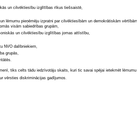
ās un cilvēktiesību izglītības rīkus tiešsaistē,
s un lēmumu pieņēmēju izpratni par cilvēktiesībām un demokrātiskām vērtībām
s jomās visām sabiedrības grupām,
niskās un cilvēktiesību izglītības jomas attīstību,
itu NVO dalībniekiem,
rba grupās,
vitātēs.
menī, tiks celts tādu iedzīvotāju skaits, kuri tic savai spējai ietekmēt lēmumu
r vērsties diskriminācijas gadījumos.