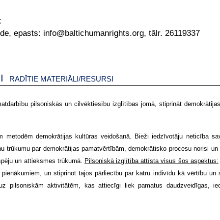
:
de, epasts: info@baltichumanrights.org, tālr. 26119337
RADĪTIE MATERIĀLI/RESURSI
tdarbību pilsoniskās un cilvēktiesību izglītības jomā, stiprināt demokrātijas
jām metodēm demokrātijas kultūras veidošanā. Bieži iedzīvotāju neticība sa
anu trūkumu par demokrātijas pamatvērtībām, demokrātisko procesu norisi un
 spēju un attieksmes trūkumā.
Pilsoniskā izglītība attīsta visus šos aspektus:
n pienākumiem, un stiprinot tajos pārliecību par katru indivīdu kā vērtību un
z pilsoniskām aktivitātēm, kas attiecīgi liek pamatus daudzveidīgas, ie