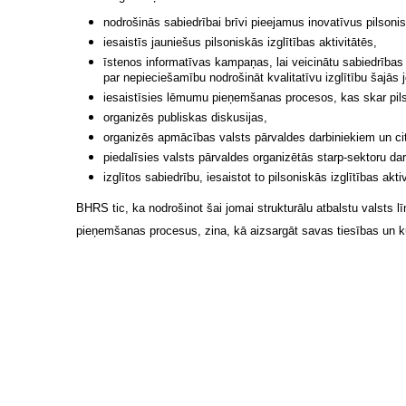
nodrošinās sabiedrībai brīvi pieejamus inovatīvus pilsonisk
iesaistīs jauniešus pilsoniskās izglītības aktivitātēs,
īstenos informatīvas kampaņas, lai veicinātu sabiedrība
par nepieciešamību nodrošināt kvalitatīvu izglītību šajā
iesaistīsies lēmumu pieņemšanas procesos, kas skar pilso
organizēs publiskas diskusijas,
organizēs apmācības valsts pārvaldes darbiniekiem un c
piedalīsies valsts pārvaldes organizētās starp-sektoru da
izglītos sabiedrību, iesaistot to pilsoniskās izglītības akti
BHRS tic, ka nodrošinot šai jomai strukturālu atbalstu valsts lī
pieņemšanas procesus, zina, kā aizsargāt savas tiesības un ku