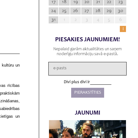
17
18
19
20
21
22
23
24
25
26
27
28
29
30
31
1
2
3
4
5
6
i
PIESAKIES JAUNUMIEM!
Nepalaid garām aktualitātes un saņem
noderīgu informāciju savā e-pastā.
 kultūru un
Divi plus divi ir
vas rīcības
 praktiskām
zināšanas,
 sabiedrības
JAUNUMI
cietīgas un