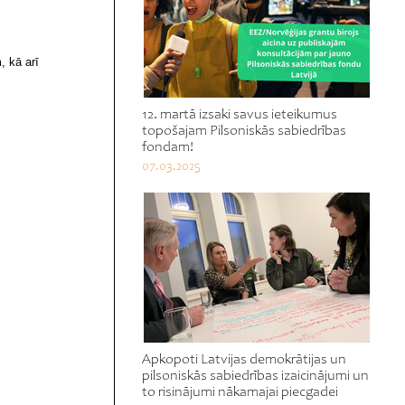
, kā arī
12. martā izsaki savus ieteikumus
topošajam Pilsoniskās sabiedrības
fondam!
07.03.2025
Apkopoti Latvijas demokrātijas un
pilsoniskās sabiedrības izaicinājumi un
to risinājumi nākamajai piecgadei