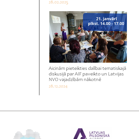
28.02.2025
Aicinām pieteikties dalībai tematiskajā
diskusijā par AIF paveikto un Latvijas
NVO vajadzībām nākotnē
28.12.2024