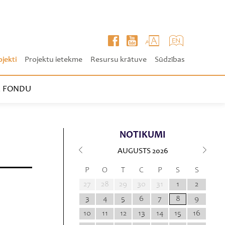
ojekti
Projektu ietekme
Resursu krātuve
Sūdzības
 FONDU
NOTIKUMI
AUGUSTS
2026
P
O
T
C
P
S
S
27
28
29
30
31
1
2
3
4
5
6
7
8
9
10
11
12
13
14
15
16