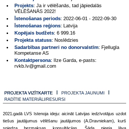
Projekts
:
Ja ir vēlēšanās, tad jāpiedalās
VĒLĒŠANĀS 2022!
Īstenošanas periods
:
2022-06-01 - 2022-09-30
Īstenošanas reģions
:
Latvija
Kopējais budžets
:
6 999.16
Projekta statuss
:
Noslēdzies
Sadarbības partneri no donorvalstīm
:
Fjellugla
Kompetanse AS
Kontaktpersona
:
Ilze Garda, e-pasts:
rvkb.lv@gmail.com
PROJEKTA VIZĪTKARTE
PROJEKTA JAUNUMI
RADĪTIE MATERIĀLI/RESURSI
2021.gadā LVS īstenoja ideju: aicināt Latvijas iedzīvotājus uzdot
tiešus jautājumus vēlēšanu jautājumos (A.Dravniekam), kurš
sniedza bezmaksas konsultācijas. Šāda pieeja ļāva