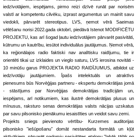
iedzīvotājiem, iespējams, pirmo reizi dzīvē runāt par norisēm
valstī ar kompetentu cilvēku, izprast argumentus un mainīt savu
viedokli, pārvarēt stereotipus. LVS, ņemot vērā Saeimas
vēlēšanu norisi 2022.gada oktobrī, piedāvā īstenot MODIFICĒTU
PROJEKTU, kas arī šogad ļautu iedzīvotājiem pārvarēt pasivitāti,
kūtrumu un kautrību, iesūtot individuālus jautājumus. Ņemot vērā,
ka reģionālajos radio faktiski nav analītisku raidījumu, tie ir
orientēti tikai uz izklaides un vieglo saturu, LVS ierosina novitāti -
10 minūšu garus PROJEKTA RADIO RAIDĪJUMUS, atbildot uz
iedzīvotāju jautājumiem. Īpašs intelektuāls un atraktīvs
pienesums būs Norvēģijas partneru - ekspertu demokrātijas jomā
- stāstījums par Norvēģijas demokrātijas tradīcijām un,
iespējams, arī notikumiem, kas ilustrē demokrātijas plusus un
mīnusus, raksturo senas demokrātijas valsts nācijas uzskatus
par savu pilsonisko pienākumu iesaistīties un veidot savu zemi.
Projekts sniegs pievienoto vērtību- Kurzemes auditorijas
pilsonisko "iešūpošanu" domāt nestandarta formātā un kļūt
aktīvākiem, pārvarēt padomju pasivitātes etalonu "labāk tālāk no