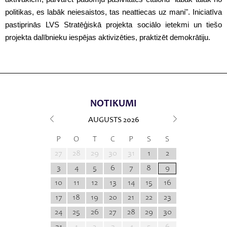
politikas, es labāk neiesaistos, tas neattiecas uz mani". Iniciatīva
pastiprinās LVS Stratēģiskā projekta sociālo ietekmi un tiešo
projekta dalībnieku iespējas aktivizēties, praktizēt demokrātiju.
NOTIKUMI
AUGUSTS
2026
P
O
T
C
P
S
S
27
28
29
30
31
1
2
3
4
5
6
7
8
9
10
11
12
13
14
15
16
17
18
19
20
21
22
23
24
25
26
27
28
29
30
31
1
2
3
4
5
6