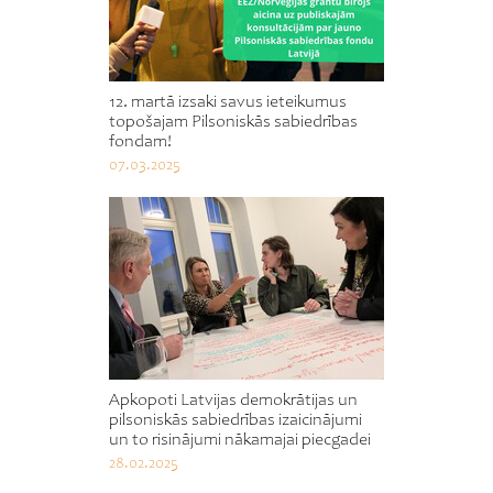
12. martā izsaki savus ieteikumus
topošajam Pilsoniskās sabiedrības
fondam!
07.03.2025
Apkopoti Latvijas demokrātijas un
pilsoniskās sabiedrības izaicinājumi
un to risinājumi nākamajai piecgadei
28.02.2025