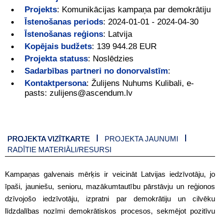
Projekts
:
Komunikācijas kampaņa par demokrātiju
Īstenošanas periods
:
2024-01-01 - 2024-04-30
Īstenošanas reģions
:
Latvija
Kopējais budžets
:
139 944.28 EUR
Projekta statuss
:
Noslēdzies
Sadarbības partneri no donorvalstīm
:
Kontaktpersona
:
Žulijens Nuhums Kulibali, e-
pasts: zulijens@ascendum.lv
PROJEKTA VIZĪTKARTE
PROJEKTA JAUNUMI
RADĪTIE MATERIĀLI/RESURSI
Kampaņas galvenais mērķis ir veicināt Latvijas iedzīvotāju, jo
īpaši, jauniešu, senioru, mazākumtautību pārstāvju un reģionos
dzīvojošo iedzīvotāju, izpratni par demokrātiju un cilvēku
līdzdalības nozīmi demokrātiskos procesos, sekmējot pozitīvu