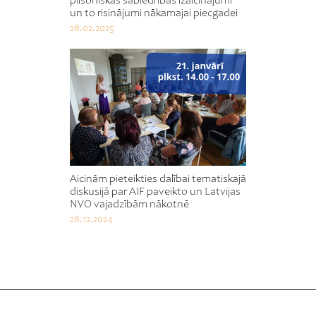
pilsoniskās sabiedrības izaicinājumi
un to risinājumi nākamajai piecgadei
28.02.2025
Aicinām pieteikties dalībai tematiskajā
diskusijā par AIF paveikto un Latvijas
NVO vajadzībām nākotnē
28.12.2024