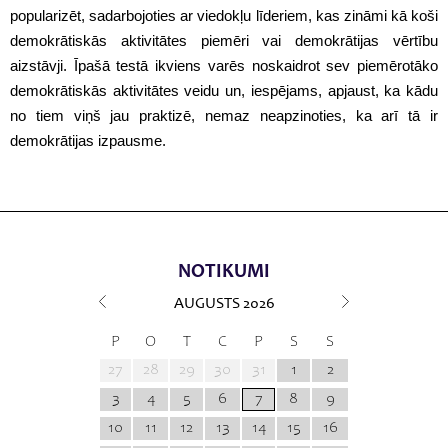
popularizēt, sadarbojoties ar viedokļu līderiem, kas zināmi kā koši
demokrātiskās aktivitātes piemēri vai demokrātijas vērtību
aizstāvji. Īpašā testā ikviens varēs noskaidrot sev piemērotāko
demokrātiskās aktivitātes veidu un, iespējams, apjaust, ka kādu
no tiem viņš jau praktizē, nemaz neapzinoties, ka arī tā ir
demokrātijas izpausme.
NOTIKUMI
AUGUSTS
2026
P
O
T
C
P
S
S
27
28
29
30
31
1
2
3
4
5
6
7
8
9
10
11
12
13
14
15
16