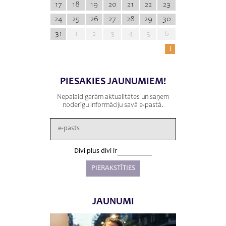
17
18
19
20
21
22
23
24
25
26
27
28
29
30
31
1
2
3
4
5
6
i
PIESAKIES JAUNUMIEM!
Nepalaid garām aktualitātes un saņem
noderīgu informāciju savā e-pastā.
Divi plus divi ir
JAUNUMI