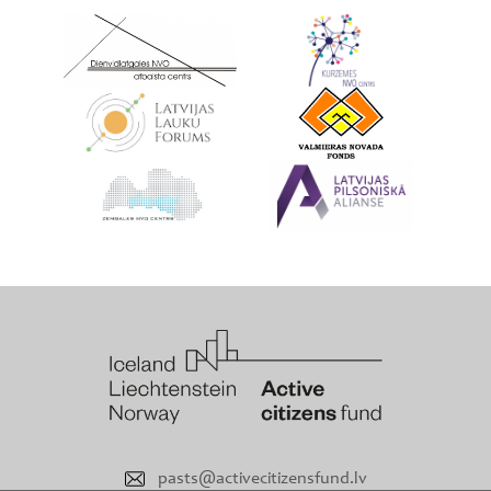
pasts@activecitizensfund.lv