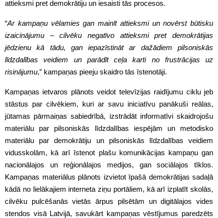
attieksmi pret demokrātiju un iesaisti tās procesos.
“
Ar kampaņu vēlamies gan mainīt attieksmi un novērst būtisku
izaicinājumu – cilvēku negatīvo attieksmi pret demokrātijas
jēdzienu kā tādu, gan iepazīstināt ar dažādiem pilsoniskās
līdzdalības veidiem un parādīt ceļa karti no frustrācijas uz
risinājumu
,” kampaņas pieeju skaidro tās īstenotāji.
Kampaņas ietvaros plānots veidot televīzijas raidījumu ciklu jeb
stāstus par cilvēkiem, kuri ar savu iniciatīvu panākuši reālas,
jūtamas pārmaiņas sabiedrībā, izstrādāt informatīvi skaidrojošu
materiālu par pilsoniskās līdzdalības iespējām un metodisko
materiālu par demokrātiju un pilsoniskās līdzdalības veidiem
vidusskolām, kā arī īstenot plašu komunikācijas kampaņu gan
nacionālajos un reģionālajos medijos, gan sociālajos tīklos.
Kampaņas materiālus plānots izvietot īpašā demokrātijas sadaļā
kādā no lielākajiem interneta ziņu portāliem, kā arī izplatīt skolās,
cilvēku pulcēšanās vietās ārpus pilsētām un digitālajos vides
stendos visā Latvijā, savukārt kampaņas vēstījumus paredzēts