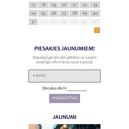
17
18
19
20
21
22
23
24
25
26
27
28
29
30
31
1
2
3
4
5
6
i
PIESAKIES JAUNUMIEM!
Nepalaid garām aktualitātes un saņem
noderīgu informāciju savā e-pastā.
Divi plus divi ir
JAUNUMI