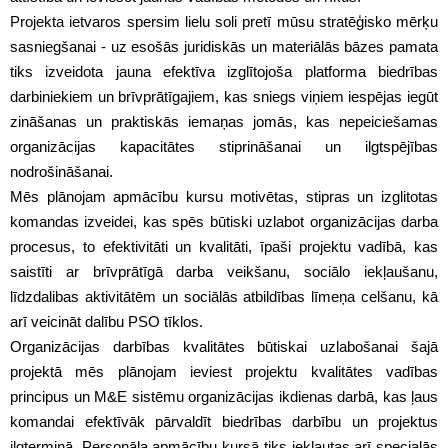
Projekta ietvaros spersim lielu soli pretī mūsu stratēģisko mērķu
sasniegšanai - uz esošās juridiskās un materiālās bāzes pamata
tiks izveidota jauna efektīva izglītojoša platforma biedrības
darbiniekiem un brīvprātīgajiem, kas sniegs viņiem iespējas iegūt
zināšanas un praktiskās iemaņas jomās, kas nepeiciešamas
organizācijas kapacitātes stiprināšanai un ilgtspējības
nodrošināšanai.
Mēs plānojam apmācību kursu motivētas, stipras un izglitotas
komandas izveidei, kas spēs būtiski uzlabot organizācijas darba
procesus, to efektivitāti un kvalitāti, īpaši projektu vadībā, kas
saistīti ar brīvprātīgā darba veikšanu, sociālo iekļaušanu,
līdzdalibas aktivitātēm un sociālās atbildības līmeņa celšanu, kā
arī veicināt dalību PSO tīklos.
Organizācijas darbības kvalitātes būtiskai uzlabošanai šajā
projektā mēs plānojam ieviest projektu kvalitātes vadības
principus un M&E sistēmu organizācijas ikdienas darbā, kas ļaus
komandai efektīvāk pārvaldīt biedrības darbību un projektus
ilgtermiņā. Personāla apmācību kursā tiks iekļautas arī specialās