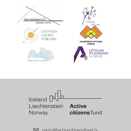
pasts@activecitizensfund.lv