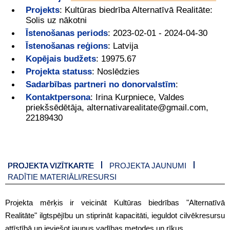
Projekts
:
Kultūras biedrība Alternatīvā Realitāte:
Solis uz nākotni
Īstenošanas periods
:
2023-02-01 - 2024-04-30
Īstenošanas reģions
:
Latvija
Kopējais budžets
:
19975.67
Projekta statuss
:
Noslēdzies
Sadarbības partneri no donorvalstīm
:
Kontaktpersona
:
Irina Kurpniece, Valdes
priekšsēdētāja, alternativarealitate@gmail.com,
22189430
PROJEKTA VIZĪTKARTE
PROJEKTA JAUNUMI
RADĪTIE MATERIĀLI/RESURSI
Projekta mērķis ir veicināt Kultūras biedrības "Alternatīvā
Realitāte" ilgtspējību un stiprināt kapacitāti, ieguldot cilvēkresursu
attīstībā un ieviešot jaunus vadības metodes un rīkus.