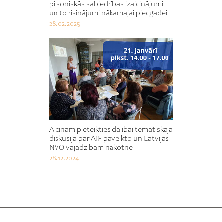
pilsoniskās sabiedrības izaicinājumi
un to risinājumi nākamajai piecgadei
28.02.2025
Aicinām pieteikties dalībai tematiskajā
diskusijā par AIF paveikto un Latvijas
NVO vajadzībām nākotnē
28.12.2024