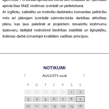
apmācības M&E sistēmas izstrādē un pielietošanā.
Ar izglītotu, saliedētu un motivētu darbinieku komandas palīdzību
mēs arī plānojam izstrādāt saimnieciskās darbības attīstības
plānu, kas ļaus palielināt ar projektiem nesaistītu ieņēmumu
īpatsvaru, tādējādi nodrošinot biedrības stabilitāti un ilgtspējību,
ikdienas darbā izmantojot kvalitātes vadības principus.
NOTIKUMI
AUGUSTS
2026
P
O
T
C
P
S
S
27
28
29
30
31
1
2
3
4
5
6
7
8
9
10
11
12
13
14
15
16