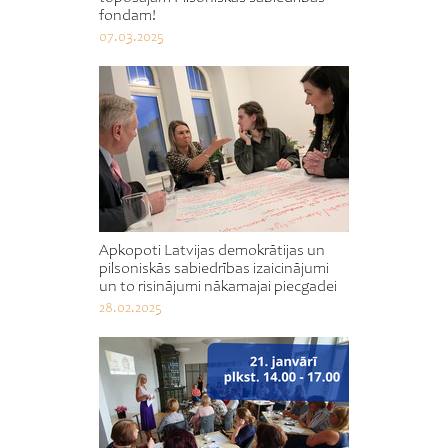
fondam!
07.03.2025
Apkopoti Latvijas demokrātijas un
pilsoniskās sabiedrības izaicinājumi
un to risinājumi nākamajai piecgadei
28.02.2025