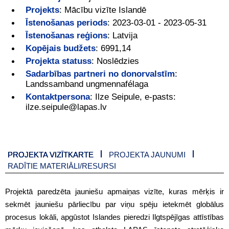
Projekts
:
Mācību vizīte Islandē
Īstenošanas periods
:
2023-03-01 - 2023-05-31
Īstenošanas reģions
:
Latvija
Kopējais budžets
:
6991,14
Projekta statuss
:
Noslēdzies
Sadarbības partneri no donorvalstīm
:
Landssamband ungmennafélaga
Kontaktpersona
:
Ilze Seipule, e-pasts:
ilze.seipule@lapas.lv
PROJEKTA VIZĪTKARTE
PROJEKTA JAUNUMI
RADĪTIE MATERIĀLI/RESURSI
Projektā paredzēta jauniešu apmaiņas vizīte, kuras mērķis ir
sekmēt jauniešu pārliecību par viņu spēju ietekmēt globālus
procesus lokāli, apgūstot Islandes pieredzi Ilgtspējīgas attīstības