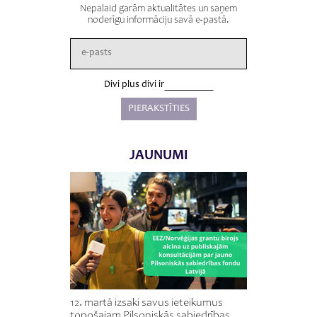
Nepalaid garām aktualitātes un saņem
noderīgu informāciju savā e-pastā.
Divi plus divi ir
JAUNUMI
12. martā izsaki savus ieteikumus
topošajam Pilsoniskās sabiedrības