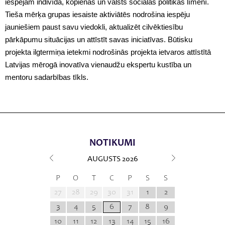
iespējām indivīda, kopienas un valsts sociālās politikas līmenī.
Tieša mērķa grupas iesaiste aktiviātēs nodrošina iespēju
jauniešiem paust savu viedokli, aktualizēt cilvēktiesību
pārkāpumu situācijas un attīstīt savas iniciatīvas. Būtisku
projekta ilgtermiņa ietekmi nodrošinās projekta ietvaros attīstītā
Latvijas mērogā inovatīva vienaudžu ekspertu kustība un
mentoru sadarbības tīkls.
NOTIKUMI
AUGUSTS
2026
P
O
T
C
P
S
S
27
28
29
30
31
1
2
3
4
5
6
7
8
9
10
11
12
13
14
15
16