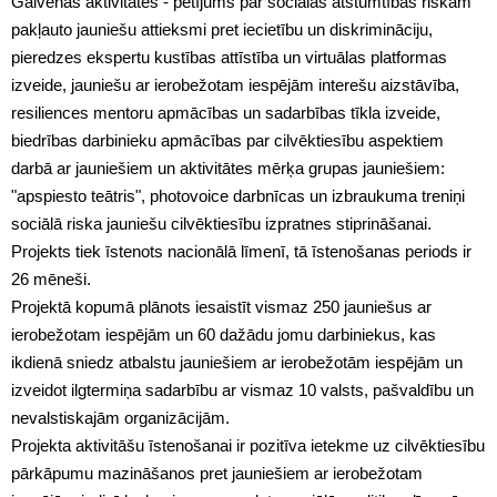
Galvenās aktivitātes - pētījums par sociālās atstumtības riskam
pakļauto jauniešu attieksmi pret iecietību un diskrimināciju,
pieredzes ekspertu kustības attīstība un virtuālas platformas
izveide, jauniešu ar ierobežotam iespējām interešu aizstāvība,
resiliences mentoru apmācības un sadarbības tīkla izveide,
biedrības darbinieku apmācības par cilvēktiesību aspektiem
darbā ar jauniešiem un aktivitātes mērķa grupas jauniešiem:
"apspiesto teātris", photovoice darbnīcas un izbraukuma treniņi
sociālā riska jauniešu cilvēktiesību izpratnes stiprināšanai.
Projekts tiek īstenots nacionālā līmenī, tā īstenošanas periods ir
26 mēneši.
Projektā kopumā plānots iesaistīt vismaz 250 jauniešus ar
ierobežotam iespējām un 60 dažādu jomu darbiniekus, kas
ikdienā sniedz atbalstu jauniešiem ar ierobežotām iespējām un
izveidot ilgtermiņa sadarbību ar vismaz 10 valsts, pašvaldību un
nevalstiskajām organizācijām.
Projekta aktivitāšu īstenošanai ir pozitīva ietekme uz cilvēktiesību
pārkāpumu mazināšanos pret jauniešiem ar ierobežotam