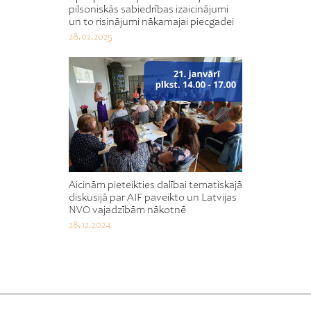
pilsoniskās sabiedrības izaicinājumi
un to risinājumi nākamajai piecgadei
28.02.2025
Aicinām pieteikties dalībai tematiskajā
diskusijā par AIF paveikto un Latvijas
NVO vajadzībām nākotnē
28.12.2024