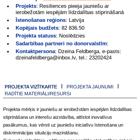
Projekts
:
Resiliences pieeja jauniešu ar
ierobežotām iespējām līdzdalības stiprināšanā
Īstenošanas reģions
:
Latvija
Kopējais budžets
:
82 836.50
Projekta statuss
:
Noslēdzies
Sadarbības partneri no donorvalstīm
:
Kontaktpersona
:
Dzeina Feldberga, e-pasts:
dzeinafeldberga@inbox.lv, tel.: 23202424
PROJEKTA VIZĪTKARTE
PROJEKTA JAUNUMI
RADĪTIE MATERIĀLI/RESURSI
Projekta mērķis ir jauniešu ar ierobežotām iespējām līdzdalības
stiprināšana un interešu aizstāvība, attīstot inovatīvus
pasākumus, kas vērsti uz jauniešu iniciatīvu īstenošana un
diskriminācijas situāciju mazināšanu.