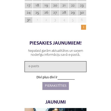
17
18
19
20
21
22
23
24
25
26
27
28
29
30
31
1
2
3
4
5
6
i
PIESAKIES JAUNUMIEM!
Nepalaid garām aktualitātes un saņem
noderīgu informāciju savā e-pastā.
Divi plus divi ir
JAUNUMI