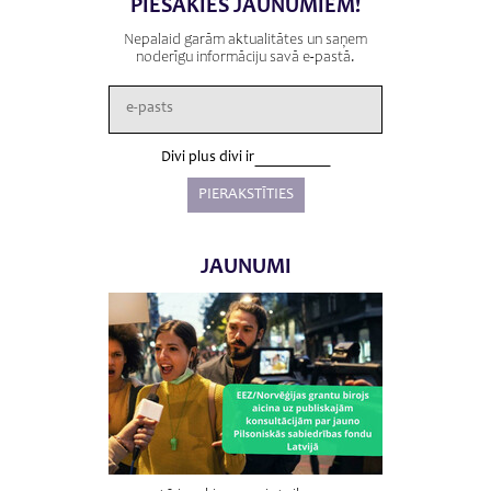
PIESAKIES JAUNUMIEM!
Nepalaid garām aktualitātes un saņem
noderīgu informāciju savā e-pastā.
Divi plus divi ir
JAUNUMI