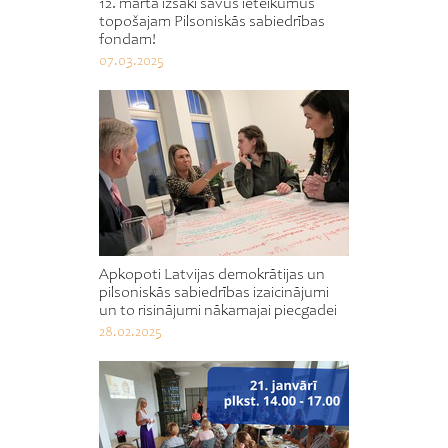
12. martā izsaki savus ieteikumus
topošajam Pilsoniskās sabiedrības
fondam!
07.03.2025
Apkopoti Latvijas demokrātijas un
pilsoniskās sabiedrības izaicinājumi
un to risinājumi nākamajai piecgadei
28.02.2025