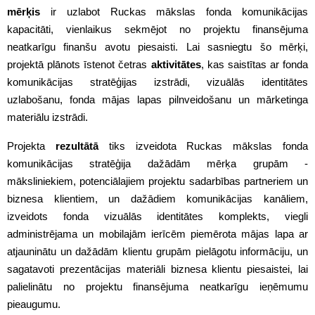
mērķis
ir uzlabot Ruckas mākslas fonda komunikācijas
kapacitāti, vienlaikus sekmējot no projektu finansējuma
neatkarīgu finanšu avotu piesaisti. Lai sasniegtu šo mērķi,
projektā plānots īstenot četras
aktivitātes
, kas saistītas ar fonda
komunikācijas stratēģijas izstrādi, vizuālās identitātes
uzlabošanu, fonda mājas lapas pilnveidošanu un mārketinga
materiālu izstrādi.
Projekta
rezultātā
tiks izveidota Ruckas mākslas fonda
komunikācijas stratēģija dažādām mērķa grupām -
māksliniekiem, potenciālajiem projektu sadarbības partneriem un
biznesa klientiem, un dažādiem komunikācijas kanāliem,
izveidots fonda vizuālās identitātes komplekts, viegli
administrējama un mobilajām ierīcēm piemērota mājas lapa ar
atjauninātu un dažādām klientu grupām pielāgotu informāciju, un
sagatavoti prezentācijas materiāli biznesa klientu piesaistei, lai
palielinātu no projektu finansējuma neatkarīgu ieņēmumu
pieaugumu.