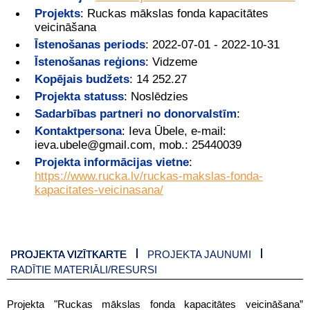
Projekts
:
Ruckas mākslas fonda kapacitātes
veicināšana
Īstenošanas periods
:
2022-07-01 - 2022-10-31
Īstenošanas reģions
:
Vidzeme
Kopējais budžets
:
14 252.27
Projekta statuss
:
Noslēdzies
Sadarbības partneri no donorvalstīm
:
Kontaktpersona
:
Ieva Ūbele, e-mail:
ieva.ubele@gmail.com, mob.: 25440039
Projekta informācijas vietne
:
https://www.rucka.lv/ruckas-makslas-fonda-
kapacitates-veicinasana/
PROJEKTA VIZĪTKARTE
PROJEKTA JAUNUMI
RADĪTIE MATERIĀLI/RESURSI
Projekta "Ruckas mākslas fonda kapacitātes veicināšana”