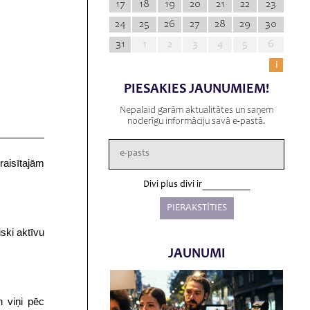
17
18
19
20
21
22
23
24
25
26
27
28
29
30
31
1
2
3
4
5
6
i
PIESAKIES JAUNUMIEM!
Nepalaid garām aktualitātes un saņem
noderīgu informāciju savā e-pastā.
zraisītajām
Divi plus divi ir
iski aktīvu
JAUNUMI
un viņi pēc