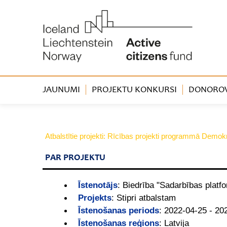
JAUNUMI
PROJEKTU KONKURSI
DONOROVA
Atbalstītie projekti: Rīcības projekti programmā Demokr
PAR PROJEKTU
Īstenotājs
:
Biedrība "Sadarbības platf
Projekts
:
Stipri atbalstam
Īstenošanas periods
:
2022-04-25 - 20
Īstenošanas reģions
:
Latvija