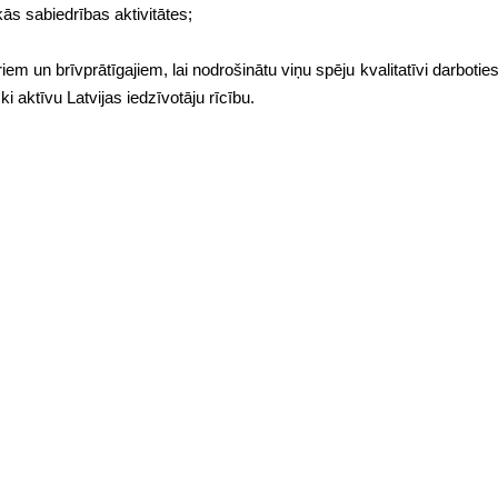
ās sabiedrības aktivitātes;
em un brīvprātīgajiem, lai nodrošinātu viņu spēju kvalitatīvi darbotie
ki aktīvu Latvijas iedzīvotāju rīcību.