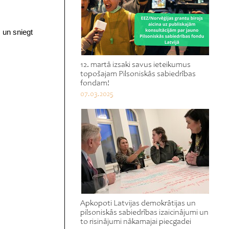
s un sniegt
12. martā izsaki savus ieteikumus
topošajam Pilsoniskās sabiedrības
fondam!
07.03.2025
Apkopoti Latvijas demokrātijas un
pilsoniskās sabiedrības izaicinājumi un
to risinājumi nākamajai piecgadei