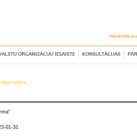
Atbalstītie pr
LSTU ORGANIZĀCIJU IESAISTE
KONSULTĀCIJAS
PAR
ātijas kultūra
orma"
23-01-31