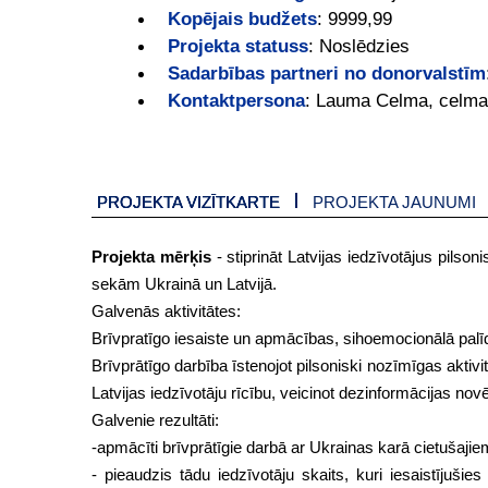
Kopējais budžets
:
9999,99
Projekta statuss
:
Noslēdzies
Sadarbības partneri no donorvalstīm
Kontaktpersona
:
Lauma Celma, celma
PROJEKTA VIZĪTKARTE
PROJEKTA JAUNUMI
Projekta mērķis
- stiprināt Latvijas iedzīvotājus pilson
sekām Ukrainā un Latvijā.
Galvenās aktivitātes:
Brīvpratīgo iesaiste un apmācības, sihoemocionālā palīd
Brīvprātīgo darbība īstenojot pilsoniski nozīmīgas aktivit
Latvijas iedzīvotāju rīcību, veicinot dezinformācijas n
Galvenie rezultāti:
-apmācīti brīvprātīgie darbā ar Ukrainas karā cietušaj
- pieaudzis tādu iedzīvotāju skaits, kuri iesaistījušies 