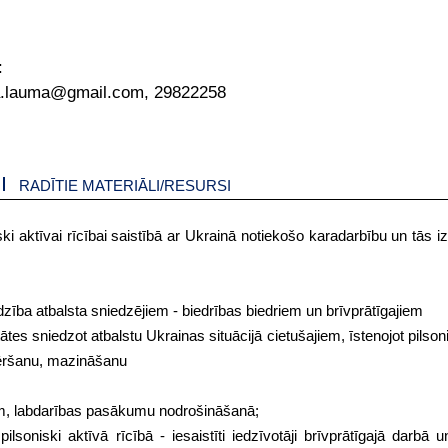
:
.lauma@gmail.com, 29822258
RADĪTIE MATERIĀLI/RESURSI
iski aktīvai rīcībai saistībā ar Ukrainā notiekošo karadarbību un tās i
zība atbalsta sniedzējiem - biedrības biedriem un brīvprātīgajiem
ātes sniedzot atbalstu Ukrainas situācijā cietušajiem, īstenojot pilson
ovēršanu, mazināšanu
iem, labdarības pasākumu nodrošināšanā;
pilsoniski aktīvā rīcībā - iesaistīti iedzīvotāji brīvprātīgajā darbā 