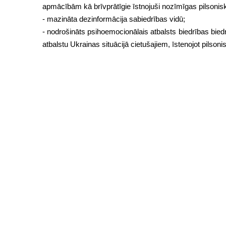
apmācībām kā brīvprātīgie īstnojuši nozīmīgas pilsonisk
- mazināta dezinformācija sabiedrības vidū;
- nodrošināts psihoemocionālais atbalsts biedrības biedri
atbalstu Ukrainas situācijā cietušajiem, īstenojot pilsonis