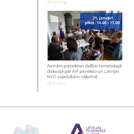
28.02.2025
Aicinām pieteikties dalībai tematiskajā
diskusijā par AIF paveikto un Latvijas
NVO vajadzībām nākotnē
28.12.2024