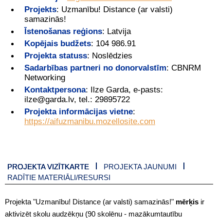
Projekts
:
Uzmanību! Distance (ar valsti)
samazinās!
Īstenošanas reģions
:
Latvija
Kopējais budžets
:
104 986.91
Projekta statuss
:
Noslēdzies
Sadarbības partneri no donorvalstīm
:
CBNRM
Networking
Kontaktpersona
:
Ilze Garda, e-pasts:
ilze@garda.lv, tel.: 29895722
Projekta informācijas vietne
:
https://aifuzmanibu.mozellosite.com
PROJEKTA VIZĪTKARTE
PROJEKTA JAUNUMI
RADĪTIE MATERIĀLI/RESURSI
Projekta "Uzmanību! Distance (ar valsti) samazinās!"
mērķis
ir
aktivizēt skolu audzēkņu (90 skolēnu - mazākumtautību