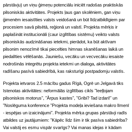
pārstāvju) un viņu ģimeņu potenciālu iniciēt radošas praktiskās
pilsoniskās aktivitātes. Projekts ļaus gan skolēniem, gan viņu
ģimenēm iesaistīties valsts veidošanā un būt līdzatbildīgiem par
procesiem savā pilsētā, reģionā un valstī. Projekta mērķis ir
paplašināt institucionāli (caur izglītības sistēmu) veikto valsts
pilsoniskās audzināšanas ietekmi, pierādot, ka būt aktīvam
pilsonim nenozīmē tikai piecelties himnas skanēšanas laikā un
piedalīties vēlēšanās. Jauniešu, vecāku un vecvecāku iesaiste
nodrošinās integrētu projekta ietekmi un dialoga, aktivitātes
radīšanu pasīvā sabiedrībā, kas raksturīgi postpadomju valstīs.
Projekta ietvaros 2.5 mācību gadus Rīgā, Ogrē un Jelgavā tiks
īstenotas aktivitātes: neformālās izglītības cikls "Ieeļļojam
pilsoniskos motorus", "Ārpus kastes", "Gribi? Tad izdari!" un
"Noslēguma konference "Projekta modeļa ieviešana makro līmenī
- iespējas un izaicinājumi". Projekta mērķa grupas pārstāvji radīs
atbildes uz jautājumiem: "Kāpēc līdz šim ir tik pasīva sabiedrība?
Vai valstij es esmu vispār svarīgs? Vai manas idejas ir kādam