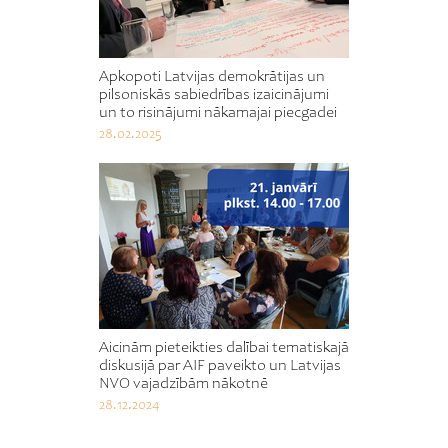
Apkopoti Latvijas demokrātijas un
pilsoniskās sabiedrības izaicinājumi
un to risinājumi nākamajai piecgadei
28.02.2025
Aicinām pieteikties dalībai tematiskajā
diskusijā par AIF paveikto un Latvijas
NVO vajadzībām nākotnē
28.12.2024