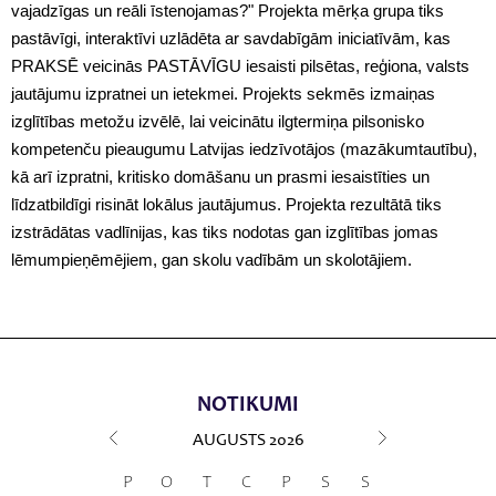
vajadzīgas un reāli īstenojamas?" Projekta mērķa grupa tiks
pastāvīgi, interaktīvi uzlādēta ar savdabīgām iniciatīvām, kas
PRAKSĒ veicinās PASTĀVĪGU iesaisti pilsētas, reģiona, valsts
jautājumu izpratnei un ietekmei. Projekts sekmēs izmaiņas
izglītības metožu izvēlē, lai veicinātu ilgtermiņa pilsonisko
kompetenču pieaugumu Latvijas iedzīvotājos (mazākumtautību),
kā arī izpratni, kritisko domāšanu un prasmi iesaistīties un
līdzatbildīgi risināt lokālus jautājumus. Projekta rezultātā tiks
izstrādātas vadlīnijas, kas tiks nodotas gan izglītības jomas
lēmumpieņēmējiem, gan skolu vadībām un skolotājiem.
NOTIKUMI
AUGUSTS
2026
P
O
T
C
P
S
S