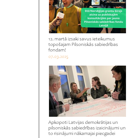
12. martā izsaki savus ieteikumus
topošajam Pilsoniskās sabiedrības
fondam!
07.03.2025
Apkopoti Latvijas demokrātijas un
pilsoniskās sabiedrības izaicinājumi un
to risinājumi nākamajai piecgadei