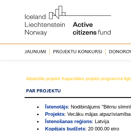
JAUNUMI
PROJEKTU KONKURSI
DONOROVA
Atbalstītie projekti: Kapacitātes projekti programmā Ilg
PAR PROJEKTU
Īstenotājs
:
Nodibinājums "Bērnu slimnī
Projekts
:
Vecāku mājas atpazīstamības 
Īstenošanas reģions
:
Latvija
Kopējais budžets
:
20 000.00 eiro