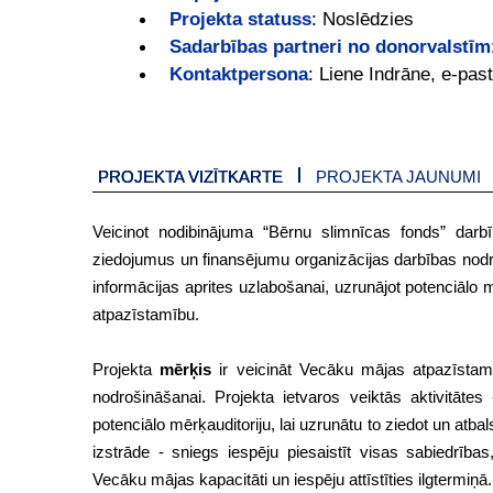
Projekta statuss
:
Noslēdzies
Sadarbības partneri no donorvalstīm
Kontaktpersona
:
Liene Indrāne, e-past
PROJEKTA VIZĪTKARTE
PROJEKTA JAUNUMI
Veicinot nodibinājuma “Bērnu slimnīcas fonds” darbī
ziedojumus un finansējumu organizācijas darbības nodroš
informācijas aprites uzlabošanai, uzrunājot potenciālo
atpazīstamību.
Projekta
mērķis
ir veicināt Vecāku mājas atpazīstamīb
nodrošināšanai. Projekta ietvaros veiktās aktivitāt
potenciālo mērķauditoriju, lai uzrunātu to ziedot un at
izstrāde - sniegs iespēju piesaistīt visas sabiedrība
Vecāku mājas kapacitāti un iespēju attīstīties ilgtermiņā.