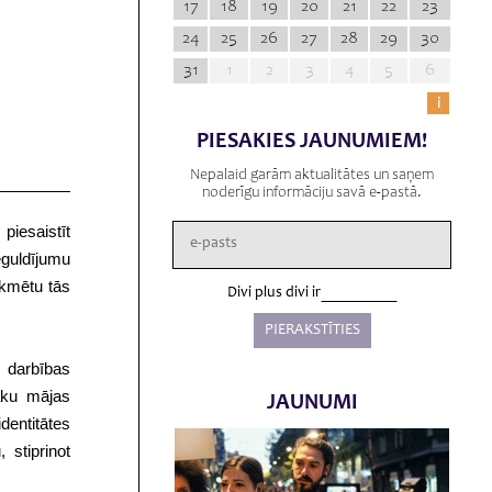
17
18
19
20
21
22
23
24
25
26
27
28
29
30
31
1
2
3
4
5
6
i
PIESAKIES JAUNUMIEM!
Nepalaid garām aktualitātes un saņem
noderīgu informāciju savā e-pastā.
iesaistīt
eguldījumu
ekmētu tās
Divi plus divi ir
s darbības
āku mājas
JAUNUMI
dentitātes
 stiprinot