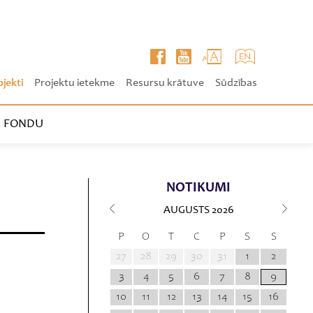
ojekti
Projektu ietekme
Resursu krātuve
Sūdzības
 FONDU
NOTIKUMI
AUGUSTS
2026
P
O
T
C
P
S
S
27
28
29
30
31
1
2
3
4
5
6
7
8
9
10
11
12
13
14
15
16