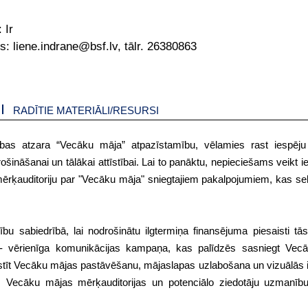
:
Ir
s: liene.indrane@bsf.lv, tālr. 26380863
RADĪTIE MATERIĀLI/RESURSI
bas atzara “Vecāku māja” atpazīstamību, vēlamies rast iespēju p
ināšanai un tālākai attīstībai. Lai to panāktu, nepieciešams veikt i
 mērķauditoriju par "Vecāku māja" sniegtajiem pakalpojumiem, kas s
u sabiedrībā, lai nodrošinātu ilgtermiņa finansējuma piesaisti tā
es - vērienīga komunikācijas kampaņa, kas palīdzēs sasniegt Vec
balstīt Vecāku mājas pastāvēšanu, mājaslapas uzlabošana un vizuālās i
s, Vecāku mājas mērķauditorijas un potenciālo ziedotāju uzmanību,