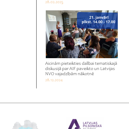
28.02.2025
Aicinām pieteikties dalībai tematiskajā
diskusijā par AIF paveikto un Latvijas
NVO vajadzībām nākotnē
28.12.2024