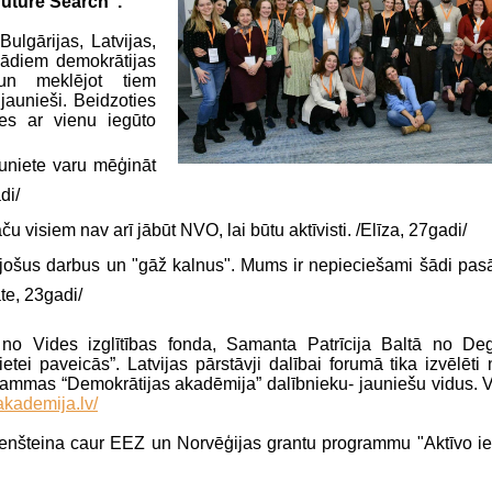
Future Search".
ulgārijas, Latvijas,
ažādiem demokrātijas
 un meklējot tiem
 jaunieši. Beidzoties
ies ar vienu iegūto
auniete varu mēģināt
di/
u visiem nav arī jābūt NVO, lai būtu aktīvisti. /Elīza, 27gadi/
ojošus darbus un "gāž kalnus". Mums ir nepieciešami šādi pasā
te, 23gadi/
no Vides izglītības fonda, Samanta Patrīcija Baltā no De
ei paveicās”. Latvijas pārstāvji dalībai forumā tika izvēlēti 
rammas “Demokrātijas akadēmija” dalībnieku- jauniešu vidus. V
akademija.lv/
tenšteina caur EEZ un Norvēģijas grantu programmu "Aktīvo ie