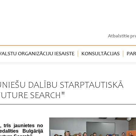
Atbalstītie pr
LSTU ORGANIZĀCIJU IESAISTE
KONSULTĀCIJAS
PAR
AUNIEŠU DALĪBU STARPTAUTISKĀ
FUTURE SEARCH"
, trīs jaunietes no
alīties Bulgārijā