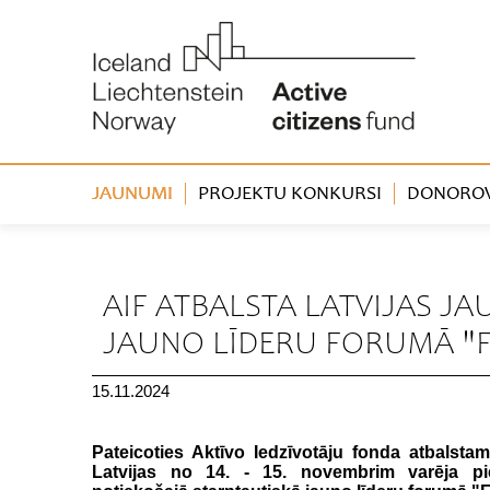
JAUNUMI
PROJEKTU KONKURSI
DONOROVA
« Atpakaļ
AIF ATBALSTA LATVIJAS J
JAUNO LĪDERU FORUMĀ "
15.11.2024
Pateicoties Aktīvo Iedzīvotāju fonda atbalstam
Latvijas no 14. - 15. novembrim varēja pied