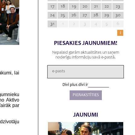
17
18
19
20
21
22
23
24
25
26
27
28
29
30
31
1
2
3
4
5
6
i
PIESAKIES JAUNUMIEM!
Nepalaid garām aktualitātes un saņem
noderīgu informāciju savā e-pastā.
kumi, lai
Divi plus divi ir
gumnieku
no Aktīvo
airāk par
JAUNUMI
dzīvotāju