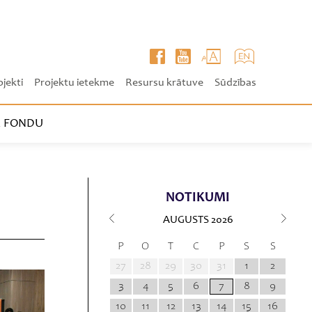
ojekti
Projektu ietekme
Resursu krātuve
Sūdzības
 FONDU
NOTIKUMI
AUGUSTS
2026
P
O
T
C
P
S
S
27
28
29
30
31
1
2
3
4
5
6
7
8
9
10
11
12
13
14
15
16