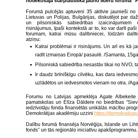
notiekošajā starptautiskā jauno līderu forumā "
Forumā pulcējās aptuveni 35 aktīvie jaunieši no B
Lietuvas un Polijas, Bulgārijas, diskutējot par d
un pilsoniskās sabiedrības izaicinājumiem
risinājumus, īpaši kontekstā ar to, ko var darīt paši
forumam, katrai mūsu dalībniecei, lūdzām dalīt
atziņu:
Katrai problēmai ir risinājums. Un arī es kā j
radīt izmaiņas Eiropā/ pasaulē. /Samanta, 15ga
Pilsoniskā sabiedrība nesastāv tikai no NVO, tač
Ir daudz brīnišķīgu cilvēku, kas dara iedvesm
uzlādētos un iedvesmotos vienam no otra. /Aga
Forumu no Latvijas apmeklēja Agate Albekeite 
pamatskolas un Elīza Dāldere no biedrības “Sieviet
iedzīvotāju fonda finansētās unikālās mācību prog
Demokrātijas akadēmiju uzzini
https://demokratijas
Dalību forumā finansēja Norvēģija, Islande un Lih
fonds" un tās reģionālo iniciatīvu apakšprogrammu.