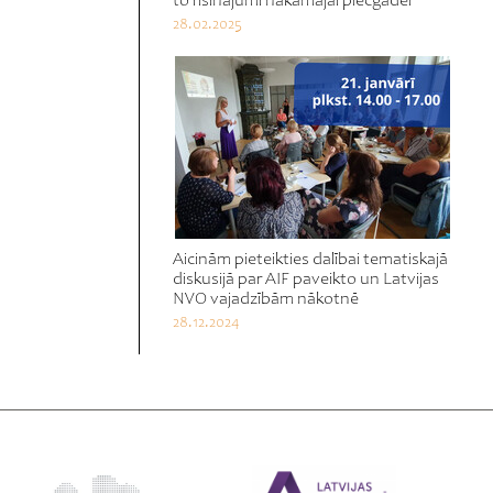
to risinājumi nākamajai piecgadei
28.02.2025
Aicinām pieteikties dalībai tematiskajā
diskusijā par AIF paveikto un Latvijas
NVO vajadzībām nākotnē
28.12.2024