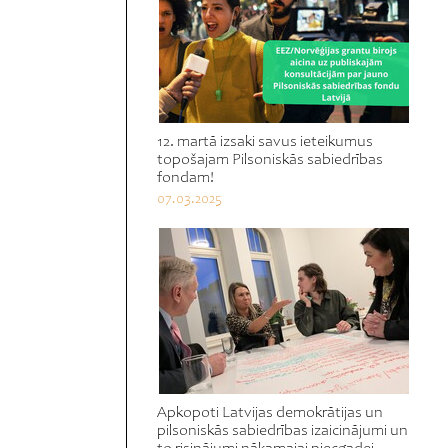
12. martā izsaki savus ieteikumus
topošajam Pilsoniskās sabiedrības
fondam!
07.03.2025
Apkopoti Latvijas demokrātijas un
pilsoniskās sabiedrības izaicinājumi un