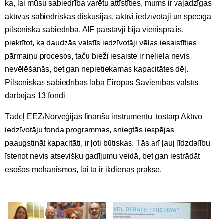
ka, lai mūsu sabiedrība varētu attīstīties, mums ir vajadzīgas
aktīvas sabiedriskas diskusijas, aktīvi iedzīvotāji un spēcīga
pilsoniskā sabiedrība. AIF pārstāvji bija vienisprātis,
piekrītot, ka daudzās valstīs iedzīvotāji vēlas iesaistīties
pārmaiņu procesos, taču bieži iesaiste ir neliela nevis
nevēlēšanās, bet gan nepietiekamas kapacitātes dēļ.
Pilsoniskās sabiedrības labā Eiropas Savienības valstīs
darbojas 13 fondi.
Tādēļ EEZ/Norvēģijas finanšu instrumentu, tostarp Aktīvo
iedzīvotāju fonda programmas, sniegtās iespējas
paaugstināt kapacitāti, ir ļoti būtiskas. Tās arī ļauj līdzdalību
īstenot nevis atsevišķu gadījumu veidā, bet gan iestrādāt
esošos mehānismos, lai tā ir ikdienas prakse.