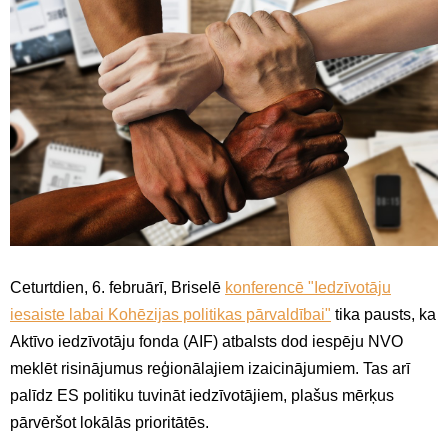
Ceturtdien, 6. februārī, Briselē
konferencē "Iedzīvotāju
iesaiste labai Kohēzijas politikas pārvaldībai"
tika pausts, ka
Aktīvo iedzīvotāju fonda (AIF) atbalsts dod iespēju NVO
meklēt risinājumus reģionālajiem izaicinājumiem. Tas arī
palīdz ES politiku tuvināt iedzīvotājiem, plašus mērķus
pārvēršot lokālās prioritātēs.