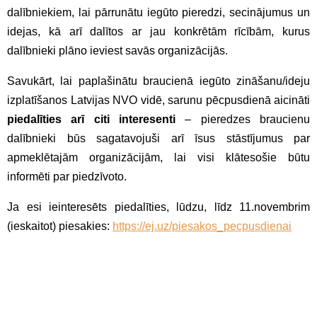
dalībniekiem, lai pārrunātu iegūto pieredzi, secinājumus un
idejas, kā arī dalītos ar jau konkrētām rīcībām, kurus
dalībnieki plāno ieviest savās organizācijās.
Savukārt, lai paplašinātu braucienā iegūto zināšanu/ideju
izplatīšanos Latvijas NVO vidē, sarunu pēcpusdienā aicināti
piedalīties arī citi interesenti
– pieredzes braucienu
dalībnieki būs sagatavojuši arī īsus stāstījumus par
apmeklētajām organizācijām, lai visi klātesošie būtu
informēti par piedzīvoto.
Ja esi ieinteresēts piedalīties, lūdzu, līdz 11.novembrim
(ieskaitot) piesakies:
https://ej.uz/piesakos_pecpusdienai