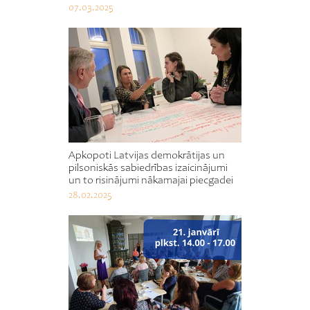
07.03.2025
Apkopoti Latvijas demokrātijas un
pilsoniskās sabiedrības izaicinājumi
un to risinājumi nākamajai piecgadei
28.02.2025