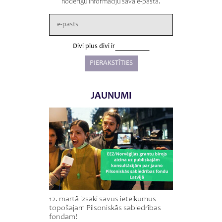
noderīgu informāciju savā e-pastā.
Divi plus divi ir
JAUNUMI
12. martā izsaki savus ieteikumus
topošajam Pilsoniskās sabiedrības
fondam!