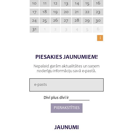
10
11
12
13
14
15
16
17
18
19
20
21
22
23
24
25
26
27
28
29
30
31
1
2
3
4
5
6
i
PIESAKIES JAUNUMIEM!
Nepalaid garām aktualitātes un saņem
noderīgu informāciju savā e-pastā.
Divi plus divi ir
JAUNUMI