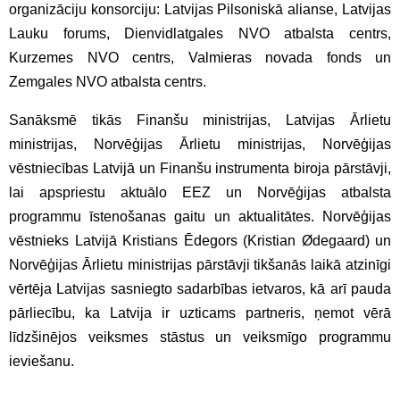
organizāciju konsorciju: Latvijas Pilsoniskā alianse, Latvijas
Lauku forums, Dienvidlatgales NVO atbalsta centrs,
Kurzemes NVO centrs, Valmieras novada fonds un
Zemgales NVO atbalsta centrs.
Sanāksmē tikās Finanšu ministrijas, Latvijas Ārlietu
ministrijas, Norvēģijas Ārlietu ministrijas, Norvēģijas
vēstniecības Latvijā un Finanšu instrumenta biroja pārstāvji,
lai apspriestu aktuālo EEZ un Norvēģijas atbalsta
programmu īstenošanas gaitu un aktualitātes. Norvēģijas
vēstnieks Latvijā Kristians Ēdegors (Kristian Ødegaard) un
Norvēģijas Ārlietu ministrijas pārstāvji tikšanās laikā atzinīgi
vērtēja Latvijas sasniegto sadarbības ietvaros, kā arī pauda
pārliecību, ka Latvija ir uzticams partneris, ņemot vērā
līdzšinējos veiksmes stāstus un veiksmīgo programmu
ieviešanu.