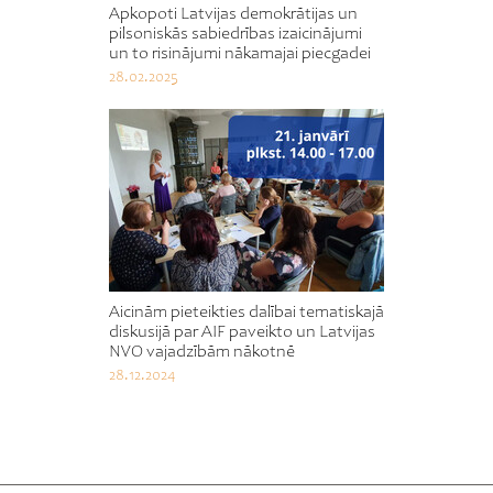
Apkopoti Latvijas demokrātijas un
pilsoniskās sabiedrības izaicinājumi
un to risinājumi nākamajai piecgadei
28.02.2025
Aicinām pieteikties dalībai tematiskajā
diskusijā par AIF paveikto un Latvijas
NVO vajadzībām nākotnē
28.12.2024