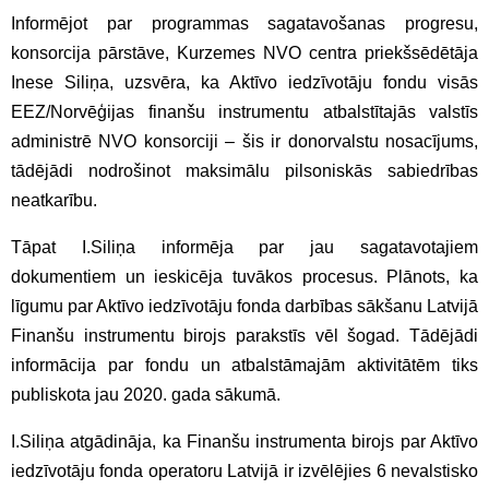
Informējot par programmas sagatavošanas progresu,
konsorcija pārstāve, Kurzemes NVO centra priekšsēdētāja
Inese Siliņa, uzsvēra, ka Aktīvo iedzīvotāju fondu visās
EEZ/Norvēģijas finanšu instrumentu atbalstītajās valstīs
administrē NVO konsorciji – šis ir donorvalstu nosacījums,
tādējādi nodrošinot maksimālu pilsoniskās sabiedrības
neatkarību.
Tāpat I.Siliņa informēja par jau sagatavotajiem
dokumentiem un ieskicēja tuvākos procesus. Plānots, ka
līgumu par Aktīvo iedzīvotāju fonda darbības sākšanu Latvijā
Finanšu instrumentu birojs parakstīs vēl šogad. Tādējādi
informācija par fondu un atbalstāmajām aktivitātēm tiks
publiskota jau 2020. gada sākumā.
I.Siliņa atgādināja, ka Finanšu instrumenta birojs par Aktīvo
iedzīvotāju fonda operatoru Latvijā ir izvēlējies 6 nevalstisko