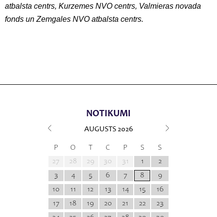
atbalsta centrs, Kurzemes NVO centrs, Valmieras novada
fonds un Zemgales NVO atbalsta centrs.
NOTIKUMI
AUGUSTS
2026
P
O
T
C
P
S
S
27
28
29
30
31
1
2
3
4
5
6
7
8
9
10
11
12
13
14
15
16
17
18
19
20
21
22
23