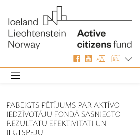
« Atpakaļ
PABEIGTS PĒTĪJUMS PAR AKTĪVO
IEDZĪVOTĀJU FONDĀ SASNIEGTO
REZULTĀTU EFEKTIVITĀTI UN
ILGTSPĒJU