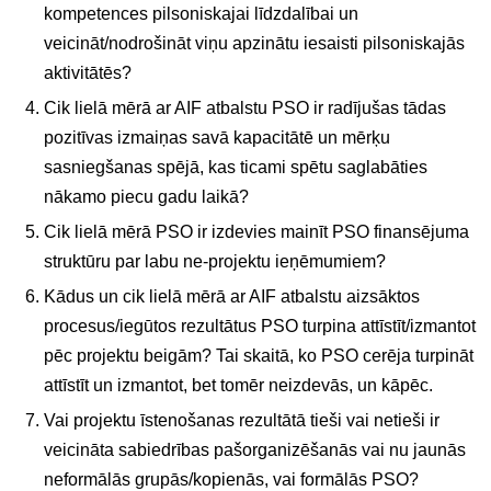
kompetences pilsoniskajai līdzdalībai un
veicināt/nodrošināt viņu apzinātu iesaisti pilsoniskajās
aktivitātēs?
Cik lielā mērā ar AIF atbalstu PSO ir radījušas tādas
pozitīvas izmaiņas savā kapacitātē un mērķu
sasniegšanas spējā, kas ticami spētu saglabāties
nākamo piecu gadu laikā?
Cik lielā mērā PSO ir izdevies mainīt PSO finansējuma
struktūru par labu ne-projektu ieņēmumiem?
Kādus un cik lielā mērā ar AIF atbalstu aizsāktos
procesus/iegūtos rezultātus PSO turpina attīstīt/izmantot
pēc projektu beigām? Tai skaitā, ko PSO cerēja turpināt
attīstīt un izmantot, bet tomēr neizdevās, un kāpēc.
Vai projektu īstenošanas rezultātā tieši vai netieši ir
veicināta sabiedrības pašorganizēšanās vai nu jaunās
neformālās grupās/kopienās, vai formālās PSO?