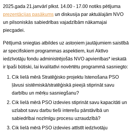
2025.gada 21.janvārī plkst. 14.00 - 17.00 notiks pētījuma
prezentācijas pasākums
un diskusija par aktuālajām NVO
un pilsoniskās sabiedrības vajadzībām nākamajai
piecgadei.
Pētījumā sniegtas atbildes uz astoņiem jautājumiem saistībā
ar specifiskiem programmas aspektiem, kuri Aktīvo
iedzīvotāju fondu administrējošās NVO apvienības* ieskatā
ir īpaši būtiski, lai kvalitatīvi novērtētu programmā sasniegto:
Cik lielā mērā Stratēģisko projektu īstenošana PSO
ļāvusi sistēmiskā/stratēģiskā pieejā stiprināt savu
darbību un mērķu sasniegšanu?
Cik lielā mērā PSO izdevies stiprināt savu kapacitāti un
uzlabot savu darbu tieši interešu pārstāvībā un
sabiedrībai nozīmīgu procesu uzraudzībā?
Cik lielā mērā PSO izdevies attīstīt iedzīvotāju