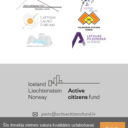
pasts@activecitizensfund.lv
Šīs tīmekļa vietnes satura kvalitātes uzlabošanai