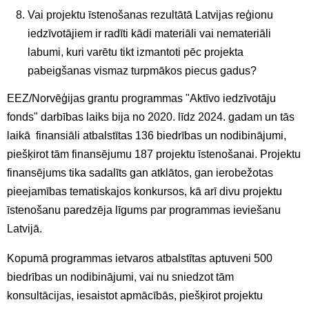
Vai projektu īstenošanas rezultātā Latvijas reģionu
iedzīvotājiem ir radīti kādi materiāli vai nemateriāli
labumi, kuri varētu tikt izmantoti pēc projekta
pabeigšanas vismaz turpmākos piecus gadus?
EEZ/Norvēģijas grantu programmas "Aktīvo iedzīvotāju
fonds" darbības laiks bija no 2020. līdz 2024. gadam un tās
laikā finansiāli atbalstītas 136 biedrības un nodibinājumi,
piešķirot tām finansējumu 187 projektu īstenošanai. Projektu
finansējums tika sadalīts gan atklātos, gan ierobežotas
pieejamības tematiskajos konkursos, kā arī divu projektu
īstenošanu paredzēja līgums par programmas ieviešanu
Latvijā.
Kopumā programmas ietvaros atbalstītas aptuveni 500
biedrības un nodibinājumi, vai nu sniedzot tām
konsultācijas, iesaistot apmācībās, piešķirot projektu