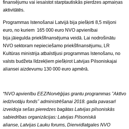
finansējumu vai iesaistot starptautiskās pierdzes apmaiņas
aktivitātēs.
Programmas īstenošanai Latvijā bija piešķirti 8,5 miljoni
euro, no kuriem 165 000 euro NVO apvienībai
bija jāiegulda priekšfinansējuma veidā. Lai nodrošinātu
NVO sektoram nepieciešamo priekšfinansējumu, LR
Kultūras ministrija atbalstījusi programmas īstenošanu, no
valsts budžeta līdzekļiem piešķirot Latvijas Pilsoniskajai
aliansei aizdevumu 130 000 euro apmērā.
*NVO apvienību EEZ/Norvēģijas grantu programmas "Aktīvo
iedzīvotāju fonds" administrēšanai 2018. gada pavasarī
izveidoja sešas pieredzes bagātas Latvijas pilsoniskās
sabiedrības organizācijas: Latvijas Pilsoniskā
alianse, Latvijas Lauku forums, Dienvidlatgales NVO