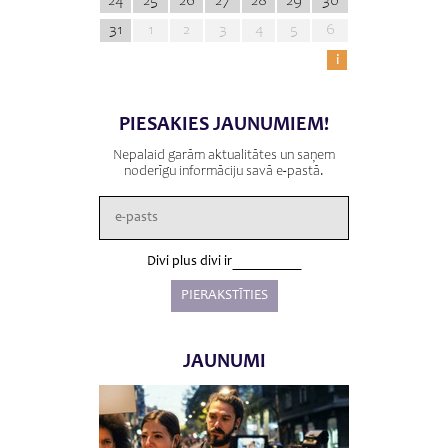
24
25
26
27
28
29
30
31
1
2
3
4
5
6
i
PIESAKIES JAUNUMIEM!
Nepalaid garām aktualitātes un saņem
noderīgu informāciju savā e-pastā.
Divi plus divi ir
JAUNUMI