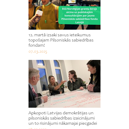
12. martā izsaki savus ieteikumus
topošajam Pilsoniskās sabiedrības
fondam!
07.03.2025
Apkopoti Latvijas demokrātijas un
pilsoniskās sabiedrības izaicinājumi
un to risinājumi nākamajai piecgadei